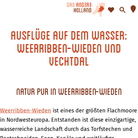
F
S
a
u
G
v
c
e
Ausflüge auf dem Wasser:
t
o
h
h
Weerribben-Wieden und
r
e
e
i
n
Vechtdal
n
t
S
e
i
n
e
Natur pur in Weerribben-Wieden
z
u
Weerribben-Wieden
ist eines der größten Flachmoore
r
in Nordwesteuropa. Entstanden ist diese einzigartige,
H
wasserreiche Landschaft durch das Torfstechen und
o