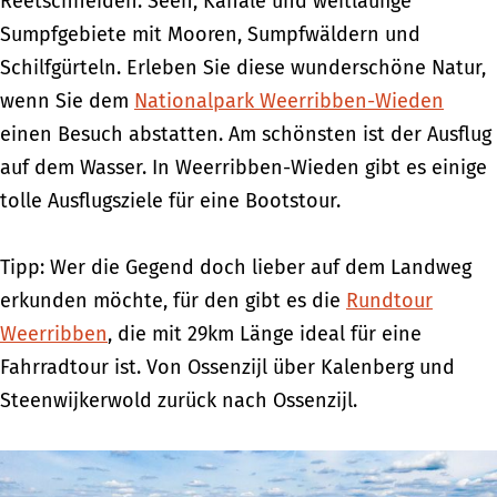
Reetschneiden. Seen, Kanäle und weitläufige
m
Sumpfgebiete mit Mooren, Sumpfwäldern und
e
Schilfgürteln. Erleben Sie diese wunderschöne Natur,
p
wenn Sie dem
Nationalpark Weerribben-Wieden
a
einen Besuch abstatten. Am schönsten ist der Ausflug
g
auf dem Wasser. In Weerribben-Wieden gibt es einige
e
tolle Ausflugsziele für eine Bootstour.
Tipp: Wer die Gegend doch lieber auf dem Landweg
erkunden möchte, für den gibt es die
Rundtour
Weerribben
, die mit 29km Länge ideal für eine
Fahrradtour ist. Von Ossenzijl über Kalenberg und
Steenwijkerwold zurück nach Ossenzijl.