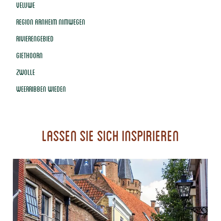
VELUWE
REGION ARNHEIM NIMWEGEN
RIVIERENGEBIED
GIETHOORN
ZWOLLE
WEERRIBBEN WIEDEN
Lassen Sie sich inspirieren
H
a
n
s