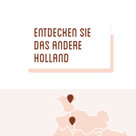
m
e
p
Entdecken sie
a
g
das andere
e
Holland