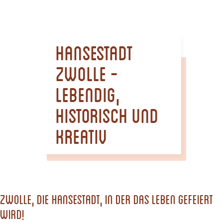
m
e
p
Hansestadt
a
g
Zwolle -
e
lebendig,
historisch und
kreativ
Zwolle, die Hansestadt, in der das Leben gefeiert
wird!