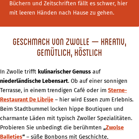
Büchern und Zeitschriften fällt es schwer, hier
mit leeren Händen nach Hause zu gehen.
Geschmack von Zwolle – kreativ,
gemütlich, köstlich
In Zwolle trifft
kulinarischer Genuss
auf
niederländische Lebensart
. Ob auf einer sonnigen
Terrasse, in einem trendigen Café oder im
Sterne-
Restaurant
De Librije
– hier wird Essen zum Erlebnis.
Beim Stadtbummel locken hippe Boutiquen und
charmante Läden mit typisch Zwoller Spezialitäten.
Probieren Sie unbedingt die berühmten
„
Zwolse
Balletjes
“
– süße Bonbons mit Geschichte,