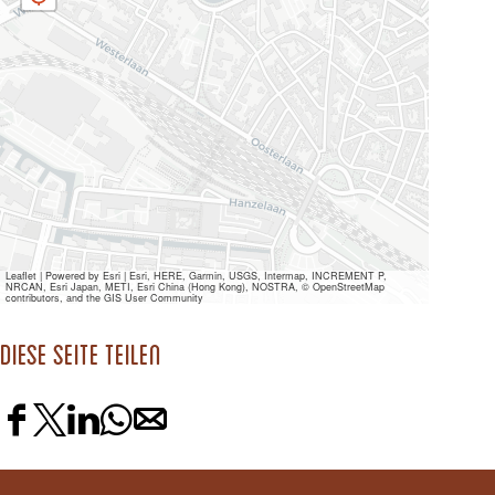
s
s
Leaflet
|
Powered by Esri | Esri, HERE, Garmin, USGS, Intermap, INCREMENT P,
NRCAN, Esri Japan, METI, Esri China (Hong Kong), NOSTRA, © OpenStreetMap
contributors, and the GIS User Community
Diese Seite teilen
D
D
D
D
D
i
i
i
i
i