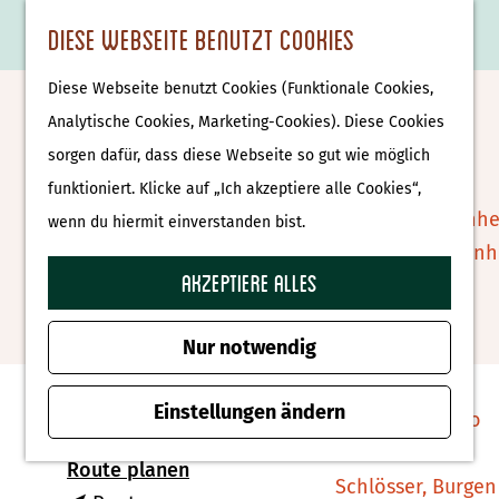
Essen & Trinken
K
F
S
Diese Webseite benutzt Cookies
S
Attraktionen &
a
a
u
M
G
u
Museen
Diese Webseite benutzt Cookies (Funktionale Cookies,
r
v
c
e
e
Bilderberg Grand Hotel
c
Museen
Analytische Cookies, Marketing-Cookies). Diese Cookies
t
o
h
n
h
h
sorgen dafür, dass diese Webseite so gut wie möglich
Wientjes
e
r
e
ü
e
e
Tierparks
funktioniert. Klicke auf „Ich akzeptiere alle Cookies“,
i
n
n
n
Affenpark Apenhe
wenn du hiermit einverstanden bist.
t
Zu Favoriten hin
Zu Favoriten hinzufügen
S
Burgers' Zoo Arn
e
i
Akzeptiere alles
Delfinarium
n
e
Harderwijk
Kontakt
z
Nur notwendig
u
Wellness
Stationsweg 7
r
Einstellungen ändern
Therme Bussloo
8011CZ Zwolle
H
b
Route planen
o
Schlösser, Burgen