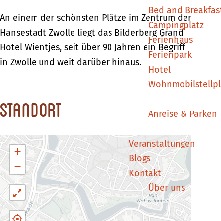
a
a
n
Bed and Breakfas
n
n
d
An einem der schönsten Plätze im Zentrum der
Campingplatz
d
d
H
Hansestadt Zwolle liegt das Bilderberg Grand
Ferienhaus
H
H
o
Hotel Wientjes, seit über 90 Jahren ein Begriff
Ferienpark
o
o
t
in Zwolle und weit darüber hinaus.
Hotel
t
t
e
Wohnmobilstellpl
e
e
l
Standort
l
l
W
Anreise & Parken
W
W
i
i
i
e
Veranstaltungen
e
e
n
+
Blogs
n
n
t
−
Kontakt
t
t
j
Über uns
j
j
e
e
e
s