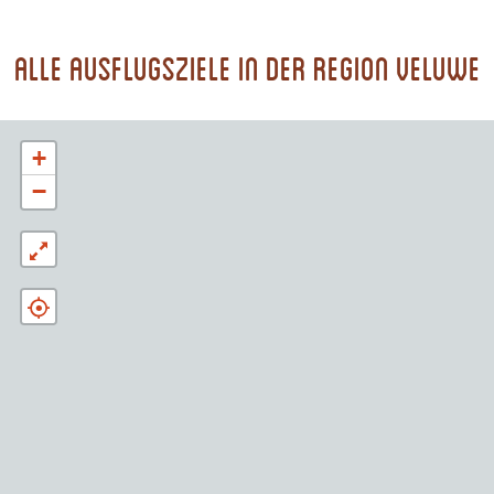
Alle Ausflugsziele in der Region Veluwe
+
−