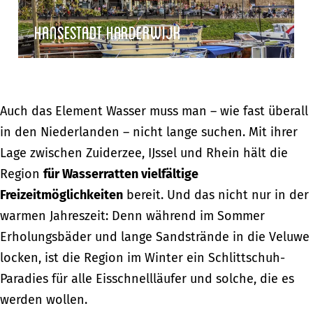
e
n
l
s
Hansestadt Harderwijk
h
u
t
e
w
a
u
Mehr erfahren
e
d
l
t
Auch das Element Wasser muss man – wie fast überall
H
in den Niederlanden – nicht lange suchen. Mit ihrer
a
Lage zwischen Zuiderzee, IJssel und Rhein hält die
r
Region
für Wasserratten vielfältige
d
Freizeitmöglichkeiten
bereit. Und das nicht nur in der
e
warmen Jahreszeit: Denn während im Sommer
r
Erholungsbäder und lange Sandstrände in die Veluwe
w
locken, ist die Region im Winter ein Schlittschuh-
i
Paradies für alle Eisschnellläufer und solche, die es
j
werden wollen.