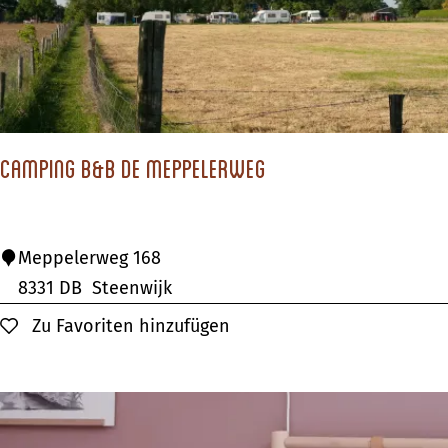
o
o
l
e
n
Camping B&B De Meppelerweg
C
Meppelerweg 168
a
8331 DB
Steenwijk
m
Zu Favoriten hinzufügen
Zu Favoriten hinzufügen
p
i
n
g