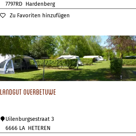
o
7797RD
Hardenberg
r
Zu Favoriten hinzufügen
Zu Favoriten hinzufügen
s
e
t
e
l
l
e
r
Landgut Overbetuwe
i
e
R
L
Uilenburgsestraat 3
h
a
6666 LA
HETEREN
e