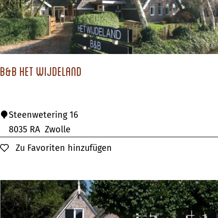
e
V
e
l
d
B&B Het Wijdeland
b
o
e
B
Steenwetering 16
r
&
8035 RA
Zwolle
B
Zu Favoriten hinzufügen
Zu Favoriten hinzufügen
H
e
t
W
i