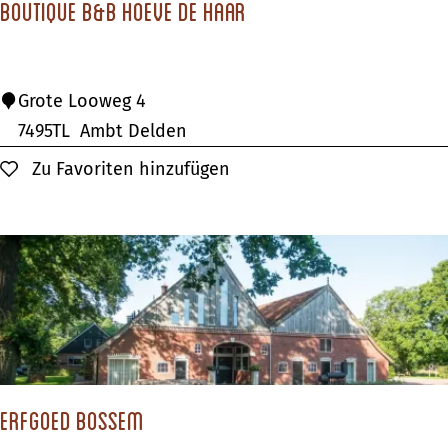
Boutique B&B Hoeve de Haar
n
g
e
B
Grote Looweg 4
l
o
7495TL
Ambt Delden
o
u
Zu Favoriten hinzufügen
Zu Favoriten hinzufügen
t
i
q
u
e
B
&
B
Erfgoed Bossem
H