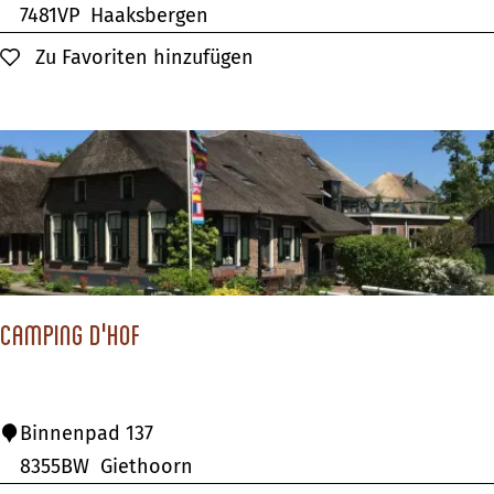
&
7481VP
Haaksbergen
B
Zu Favoriten hinzufügen
Zu Favoriten hinzufügen
H
o
t
e
l
E
r
v
Camping d'Hof
e
B
r
C
Binnenpad 137
u
a
8355BW
Giethoorn
g