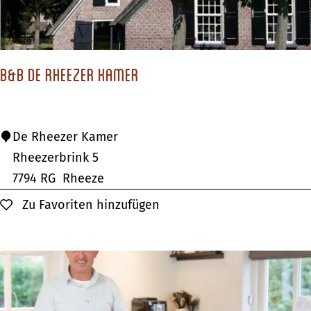
j
d
e
B&B De Rheezer Kamer
l
a
n
B
De Rheezer Kamer
d
&
Rheezerbrink 5
B
7794 RG
Rheeze
D
Zu Favoriten hinzufügen
Zu Favoriten hinzufügen
e
R
h
e
e