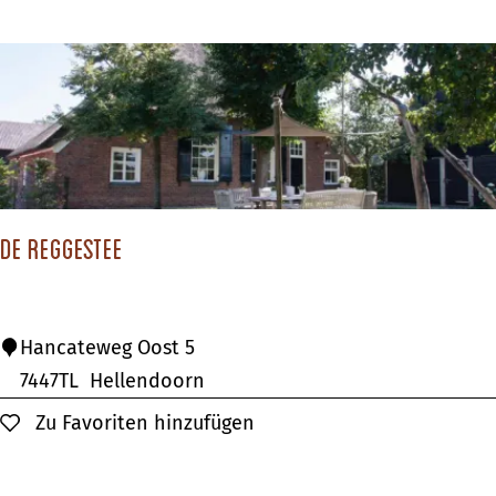
'
t
H
a
c
h
t
De Reggestee
D
Hancateweg Oost 5
e
7447TL
Hellendoorn
R
Zu Favoriten hinzufügen
Zu Favoriten hinzufügen
e
g