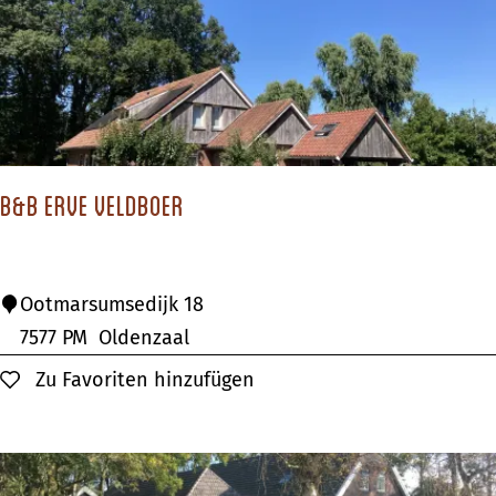
g
e
s
t
e
e
B&B Erve Veldboer
B
Ootmarsumsedijk 18
&
7577 PM
Oldenzaal
B
Zu Favoriten hinzufügen
Zu Favoriten hinzufügen
E
r
v