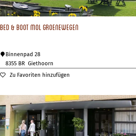
a
k
f
Bed & Boot Mol Groenewegen
a
s
t
B
Binnenpad 28
B
e
8355 BR
Giethoorn
o
d
Zu Favoriten hinzufügen
Zu Favoriten hinzufügen
m
&
m
B
e
o
l
o
s
t
D
M
i