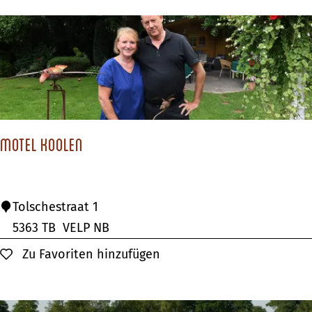
o
e
d
M
i
d
d
Motel Koolen
a
c
h
M
Tolschestraat 1
t
o
5363 TB
VELP NB
e
t
Zu Favoriten hinzufügen
Zu Favoriten hinzufügen
n
e
l
K