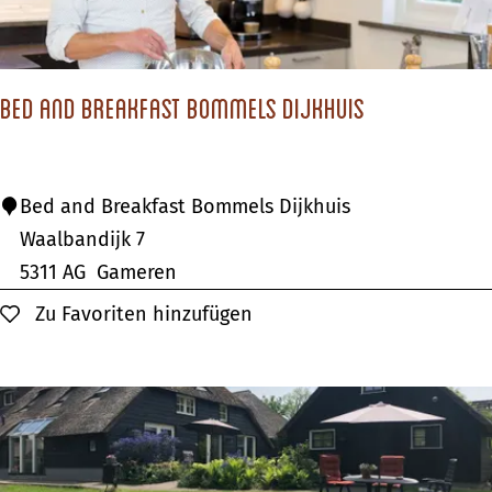
z
e
r
Bed and Breakfast Bommels Dijkhuis
K
a
m
B
Bed and Breakfast Bommels Dijkhuis
e
e
Waalbandijk 7
r
d
5311 AG
Gameren
a
Zu Favoriten hinzufügen
Zu Favoriten hinzufügen
n
d
B
r
e