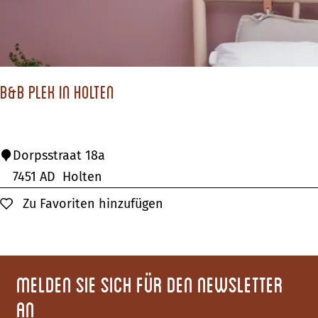
B
&
B
D
B&B Plek in Holten
e
M
e
B
Dorpsstraat 18a
p
&
7451 AD
Holten
p
B
Zu Favoriten hinzufügen
Zu Favoriten hinzufügen
e
P
l
l
e
e
r
Melden Sie sich für den Newsletter
k
w
i
an
e