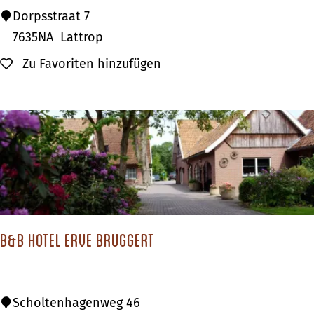
E
Dorpsstraat 7
r
7635NA
Lattrop
f
Zu Favoriten hinzufügen
Zu Favoriten hinzufügen
g
o
e
d
B
o
s
s
B&B Hotel Erve Bruggert
e
m
B
Scholtenhagenweg 46