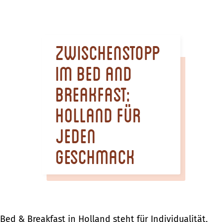
m
e
p
Zwischenstopp
a
g
im Bed and
e
Breakfast:
Holland für
jeden
Geschmack
Bed & Breakfast in Holland steht für Individualität,