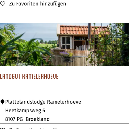
m
Zu Favoriten hinzufügen
Zu Favoriten hinzufügen
g
p
e
i
r
n
t
g
d
'
H
o
Landgut Ramelerhoeve
f
L
Plattelandslodge Ramelerhoeve
a
Heetkampsweg 6
n
8107 PG
Broekland
d