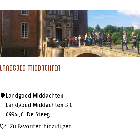
h
o
e
s
Landgoed Middachten
L
Landgoed Middachten
a
Landgoed Middachten 3 0
n
6994 JC
De Steeg
d
Zu Favoriten hinzufügen
Zu Favoriten hinzufügen
g