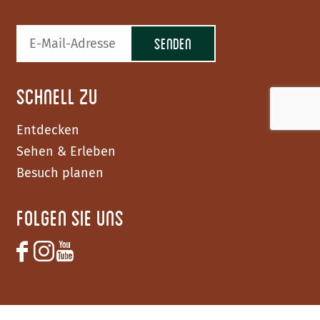
n
g
H
o
l
Schnell zu
t
e
Entdecken
n
Sehen & Erleben
Besuch planen
Folgen Sie uns
F
I
Y
a
n
o
c
s
u