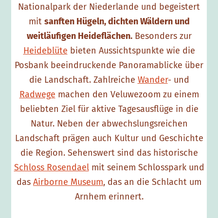
Nationalpark der Niederlande und begeistert
l
mit
sanften Hügeln, dichten Wäldern und
u
weitläufigen Heideflächen.
Besonders zur
w
Heideblüte
bieten Aussichtspunkte wie die
e
Posbank beeindruckende Panoramablicke über
z
die Landschaft. Zahlreiche
Wander
- und
o
Radwege
machen den Veluwezoom zu einem
o
beliebten Ziel für aktive Tagesausflüge in die
m
Natur. Neben der abwechslungsreichen
Landschaft prägen auch Kultur und Geschichte
die Region. Sehenswert sind das historische
Schloss Rosendael
mit seinem Schlosspark und
das
Airborne Museum
, das an die Schlacht um
Arnhem erinnert.