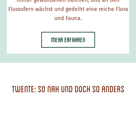
hinter gewundenen Deichen, und an den
b
Flussufern wächst und gedeiht eine reiche Flora
s
und Fauna.
t
g
a
Mehr erfahren
r
t
e
n
d
Twente: so nah und doch so anders
e
r
N
i
e