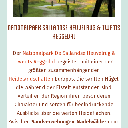
l
p
a
Nationalpark Sallandse Heuvelrug & Twents
r
Reggedal
k
S
Der
Nationalpark De Sallandse Heuvelrug &
a
Twents Reggedal
begeistert mit einer der
l
größten zusammenhängenden
l
Heidelandschaften
Europas. Die sanften
Hügel
,
a
die während der Eiszeit entstanden sind,
n
verleihen der Region ihren besonderen
d
Charakter und sorgen für beeindruckende
s
Ausblicke über die weiten Heideflächen.
e
Zwischen
Sandverwehungen, Nadelwäldern
und
H