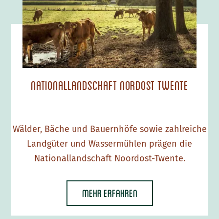
l
o
t
n
a
a
l
l
a
Nationallandschaft Nordost Twente
n
d
s
Wälder, Bäche und Bauernhöfe sowie zahlreiche
c
Landgüter und Wassermühlen prägen die
h
Nationallandschaft Noordost-Twente.
a
f
t
Mehr Erfahren
N