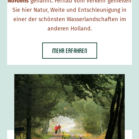
Nordens
genannt. Fernab vom Verkehr genießen
Sie hier Natur, Weite und Entschleunigung in
einer der schönsten Wasserlandschaften im
anderen Holland.
Mehr erfahren
N
a
t
i
o
n
a