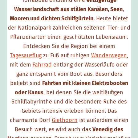
Torfabbau entstand eine
einzigartige
r
Wasserlandschaft aus stillen Kanälen, Seen,
i
Mooren und dichten Schilfgürteln
. Heute bietet
b
der Nationalpark zahlreichen seltenen Tier- und
b
Pflanzenarten einen geschützten Lebensraum.
e
Entdecken Sie die Region bei einem
n
Tagesausflug
zu Fuß auf ruhigen
Wanderwegen
,
-
mit dem
Fahrrad
entlang der Wasserläufe oder
W
ganz entspannt vom Boot aus. Besonders
i
beliebt sind
Fahrten mit kleinen Elektrobooten
e
oder Kanus
, bei denen Sie die weitläufigen
d
Schilflabyrinthe und die besondere Ruhe des
e
Gebiets intensiv erleben können. Das
n
charmante Dorf
Giethoorn
ist außerdem einen
Besuch wert, es wird auch das
Venedig des