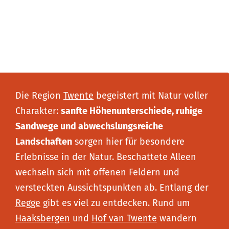
d
e
r
l
a
n
Die Region
Twente
begeistert mit Natur voller
d
Charakter:
sanfte Höhenunterschiede, ruhige
e
Sandwege und abwechslungsreiche
Landschaften
sorgen hier für besondere
Erlebnisse in der Natur. Beschattete Alleen
wechseln sich mit offenen Feldern und
versteckten Aussichtspunkten ab. Entlang der
Regge
gibt es viel zu entdecken. Rund um
Haaksbergen
und
Hof van Twente
wandern