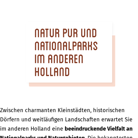
m
e
p
Natur pur und
a
g
Nationalparks
e
im anderen
Holland
Zwischen charmanten Kleinstädten, historischen
Dörfern und weitläufigen Landschaften erwartet Sie
im anderen Holland eine
beeindruckende Vielfalt an