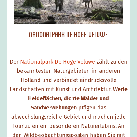
a
l
p
a
Nationalpark De Hoge Veluwe
r
k
D
Der
Nationalpark De Hoge Veluwe
zählt zu den
e
bekanntesten Naturgebieten im anderen
H
Holland und verbindet eindrucksvolle
o
Landschaften mit Kunst und Architektur.
Weite
g
Heideflächen, dichte Wälder und
e
Sandverwehungen
prägen das
V
abwechslungsreiche Gebiet und machen jede
e
Tour zu einem besonderen Naturerlebnis. An
l
den Wildbeobachtungsposten haben Sie mit