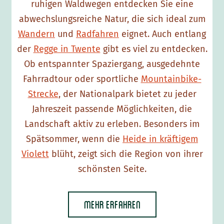
ruhigen Waldwegen entdecken Sie eine
e
abwechslungsreiche Natur, die sich ideal zum
u
Wandern
und
Radfahren
eignet. Auch entlang
v
der
Regge in Twente
gibt es viel zu entdecken.
e
Ob entspannter Spaziergang, ausgedehnte
l
Fahrradtour oder sportliche
Mountainbike-
r
Strecke
, der Nationalpark bietet zu jeder
u
Jahreszeit passende Möglichkeiten, die
g
Landschaft aktiv zu erleben. Besonders im
&
Spätsommer, wenn die
Heide in kräftigem
T
Violett
blüht, zeigt sich die Region von ihrer
w
schönsten Seite.
e
n
t
Mehr erfahren
s