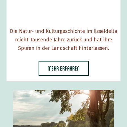
s
c
h
Die Natur- und Kulturgeschichte im IJsseldelta
a
reicht Tausende Jahre zurück und hat ihre
f
Spuren in der Landschaft hinterlassen.
t
I
J
Mehr erfahren
s
s
e
N
l
a
d
t
e
i