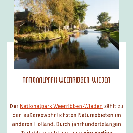
a
t
i
o
n
a
l
p
a
Nationalpark Weerribben-Wieden
r
k
W
Der
Nationalpark Weerribben-Wieden
zählt zu
e
den außergewöhnlichsten Naturgebieten im
e
anderen Holland. Durch jahrhundertelangen
r