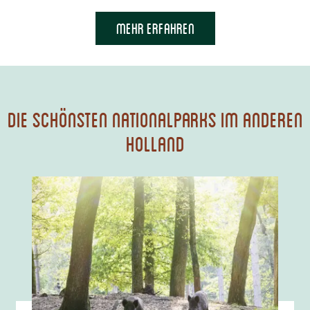
Mehr erfahren
Die schönsten Nationalparks im anderen
Holland
N
a
t
i
o
n