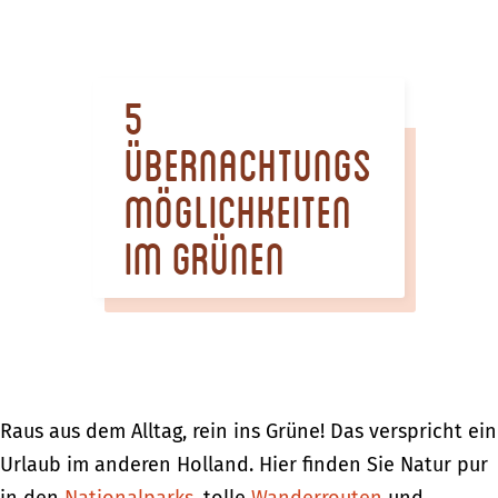
m
e
p
5
a
g
Übernachtungs
e
möglichkeiten
im Grünen
Raus aus dem Alltag, rein ins Grüne! Das verspricht ein
Urlaub im anderen Holland. Hier finden Sie Natur pur