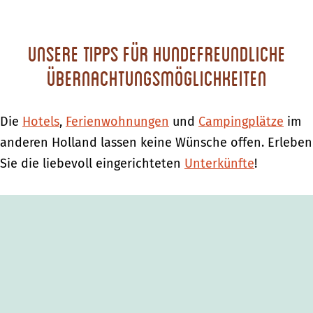
m
e
Unsere Tipps für hundefreundliche
p
a
Übernachtungsmöglichkeiten
g
e
Die
Hotels
,
Ferienwohnungen
und
Campingplätze
im
anderen Holland lassen keine Wünsche offen. Erleben
Sie die liebevoll eingerichteten
Unterkünfte
!