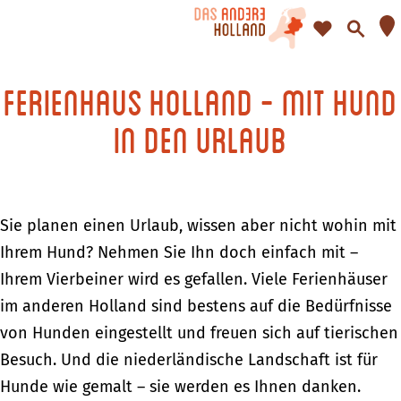
F
S
a
u
G
v
c
e
Ferienhaus Holland - Mit Hund
t
o
h
h
in den Urlaub
r
e
e
i
n
n
t
S
e
i
Sie planen einen Urlaub, wissen aber nicht wohin mit
n
e
Ihrem Hund? Nehmen Sie Ihn doch einfach mit –
z
Ihrem Vierbeiner wird es gefallen. Viele Ferienhäuser
u
im anderen Holland sind bestens auf die Bedürfnisse
r
von Hunden eingestellt und freuen sich auf tierischen
H
Besuch. Und die niederländische Landschaft ist für
o
Hunde wie gemalt – sie werden es Ihnen danken.