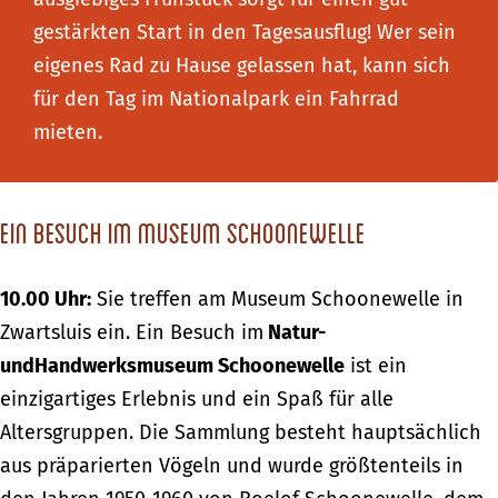
gestärkten Start in den Tagesausflug! Wer sein
eigenes Rad zu Hause gelassen hat, kann sich
für den Tag im Nationalpark ein Fahrrad
mieten.
Ein Besuch im Museum Schoonewelle
10.00 Uhr:
Sie treffen am Museum Schoonewelle in
Zwartsluis ein. Ein Besuch im
Natur-
und
Handwerksmuseum Schoonewelle
ist ein
einzigartiges Erlebnis und ein Spaß für alle
Altersgruppen. Die Sammlung besteht hauptsächlich
aus präparierten Vögeln und wurde größtenteils in