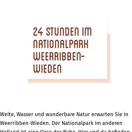
m
e
p
24 Stunden im
a
g
Nationalpark
e
Weerribben-
Wieden
Weite, Wasser und wunderbare Natur erwarten Sie in
Weerribben-Wieden. Der Nationalpark im anderen