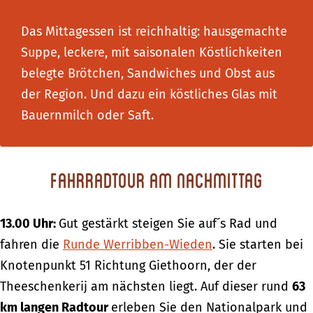
Das Mittagessen ist reichhaltig: hausgemachte
Suppe, leckere, mit saisonalen Köstlichkeiten
belegte Brötchen, Sandwiches und Obst aus
der Region. Und dazu ein köstliches Glas mit
Bauernmilch oder Saft.
Fahrradtour am Nachmittag
13.00 Uhr:
Gut gestärkt steigen Sie auf´s Rad und
fahren die
Runde Werribben-Wieden
. Sie starten bei
Knotenpunkt 51 Richtung Giethoorn, der der
Theeschenkerij am nächsten liegt. Auf dieser rund
63
km langen Radtour
erleben Sie den Nationalpark und