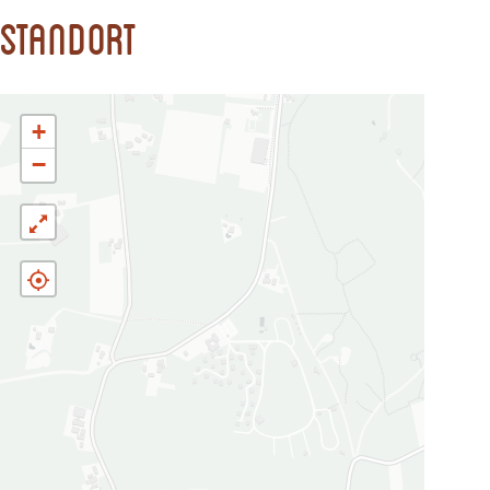
Standort
+
−