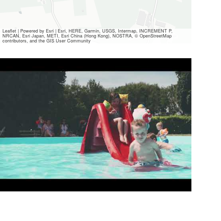
Leaflet
|
Powered by Esri | Esri, HERE, Garmin, USGS, Intermap, INCREMENT P,
NRCAN, Esri Japan, METI, Esri China (Hong Kong), NOSTRA, © OpenStreetMap
contributors, and the GIS User Community
Alle
Mediendateien
ansehen