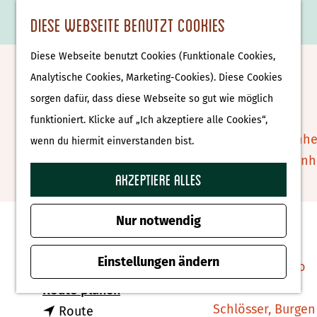
Essen & Trinken
K
F
S
Diese Webseite benutzt Cookies
S
Attraktionen &
a
a
u
M
G
u
Museen
Diese Webseite benutzt Cookies (Funktionale Cookies,
r
v
c
e
e
Ferienpark De Luttenberg
c
Museen
Analytische Cookies, Marketing-Cookies). Diese Cookies
t
o
h
n
h
h
sorgen dafür, dass diese Webseite so gut wie möglich
e
r
e
ü
e
e
Tierparks
Zu Favoriten hin
funktioniert. Klicke auf „Ich akzeptiere alle Cookies“,
Zu Favoriten hinzufügen
i
n
n
n
Affenpark Apenhe
wenn du hiermit einverstanden bist.
t
S
Burgers' Zoo Arn
e
i
Akzeptiere alles
Delfinarium
Kontakt
n
e
Harderwijk
z
Nur notwendig
Vakantiepark De Luttenberg
u
Wellness
Heuvelweg 9
r
Einstellungen ändern
Therme Bussloo
8105 SZ Luttenberg
H
b
Route planen
o
Schlösser, Burgen
b
i
Route