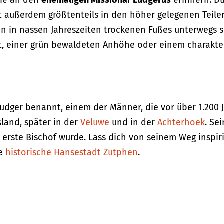
die an den
ehemaligen Missionar Ludgerus
erinnern. D
 außerdem größtenteils in den höher gelegenen Teilen 
en in nassen Jahreszeiten trockenen Fußes unterwegs 
, einer grün bewaldeten Anhöhe oder einem charakter
iudger benannt, einem der Männer, die vor über 1.200 
sland, später in der
Veluwe
und in der
Achterhoek
. Se
 erste Bischof wurde. Lass dich von seinem Weg inspi
ie
historische Hansestadt Zutphen
.