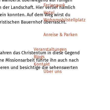
u wanderst überwiegend auf ruhigen
Ferienpark
der Landschaft. Hier verlief nämlich
Hotel
sein konnten. Auf dem Weg wirst du
Wohnmobilstellplatz
istischen Bauernhof überrascht.
Anreise & Parken
Veranstaltungen
Jahren das Christentum in diese Gegend
Blogs
ine Missionsarbeit führte ihn auch nach
Kontakt
rieren und besichtige die sehenswerten
Über uns