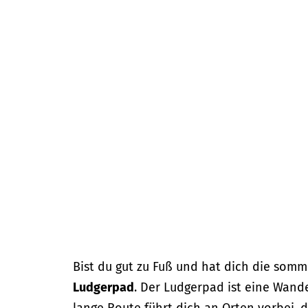
m
e
p
a
g
e
Bist du gut zu Fuß und hat dich die som
Ludgerpad
. Der Ludgerpad ist eine Wand