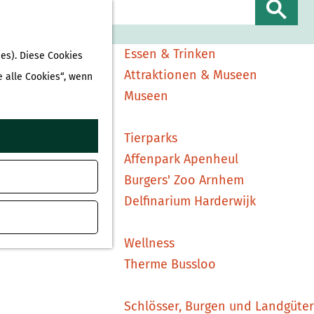
Sehen & Erleben
S
Shopping
u
Essen & Trinken
es). Diese Cookies
c
Attraktionen & Museen
e alle Cookies“, wenn
h
Museen
e
n
Tierparks
Affenpark Apenheul
Burgers' Zoo Arnhem
Delfinarium Harderwijk
Wellness
Therme Bussloo
Schlösser, Burgen und Landgüter