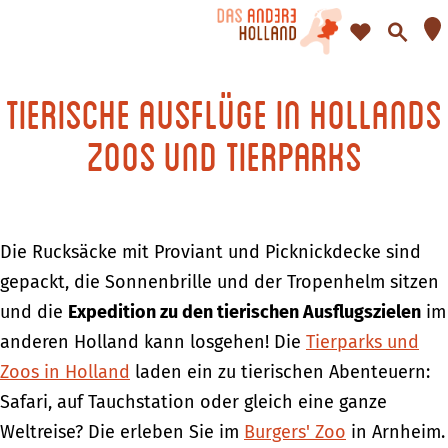
F
S
a
u
G
v
c
e
Tierische Ausflüge in Hollands
t
o
h
h
Zoos und Tierparks
r
e
e
i
n
n
t
S
e
i
Die Rucksäcke mit Proviant und Picknickdecke sind
n
e
gepackt, die Sonnenbrille und der Tropenhelm sitzen
z
und die
Expedition zu den tierischen Ausflugszielen
im
u
anderen Holland kann losgehen! Die
Tierparks und
r
Zoos in Holland
laden ein zu tierischen Abenteuern:
H
Safari, auf Tauchstation oder gleich eine ganze
o
Weltreise? Die erleben Sie im
Burgers' Zoo
in Arnheim.