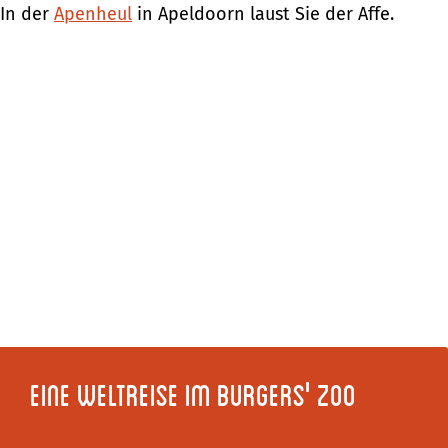
m
In der
Apenheul
in Apeldoorn laust Sie der Affe.
e
p
a
g
e
Eine Weltreise im Burgers' Zoo