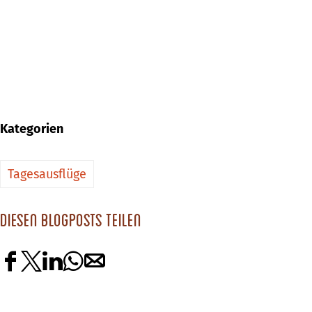
Kategorien
Tagesausflüge
Diesen Blogposts teilen
D
D
D
D
D
i
i
i
i
i