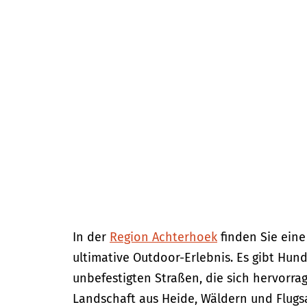
m
e
p
a
g
e
In der
Region Achterhoek
finden Sie ein
ultimative Outdoor-Erlebnis. Es gibt Hu
unbefestigten Straßen, die sich hervorra
Landschaft aus Heide, Wäldern und Flugs