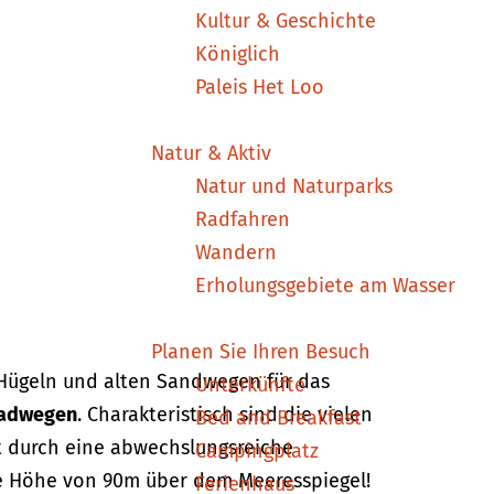
Kultur & Geschichte
Königlich
Paleis Het Loo
Natur & Aktiv
Natur und Naturparks
Radfahren
Wandern
Erholungsgebiete am Wasser
Planen Sie Ihren Besuch
Hügeln und alten Sandwegen für das
Unterkünfte
Radwegen
. Charakteristisch sind die vielen
Bed and Breakfast
rt durch eine abwechslungsreiche
Campingplatz
ine Höhe von 90m über dem Meeresspiegel!
Ferienhaus