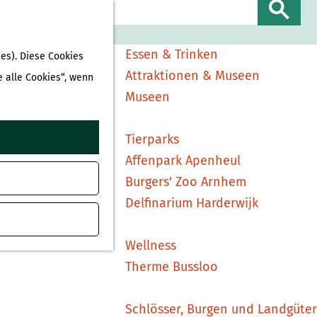
Sehen & Erleben
S
Shopping
u
Essen & Trinken
es). Diese Cookies
c
Attraktionen & Museen
e alle Cookies“, wenn
h
Museen
e
n
Tierparks
Affenpark Apenheul
Burgers' Zoo Arnhem
Delfinarium Harderwijk
Wellness
Therme Bussloo
Schlösser, Burgen und Landgüter