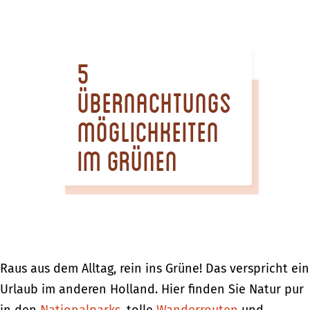
m
e
p
5
a
g
Übernachtungs
e
möglichkeiten
im Grünen
Raus aus dem Alltag, rein ins Grüne! Das verspricht ein
Urlaub im anderen Holland. Hier finden Sie Natur pur