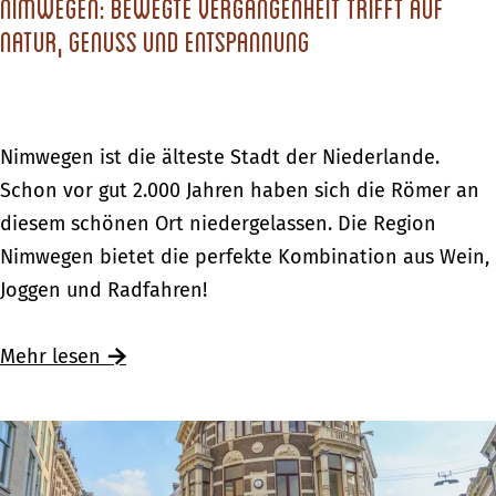
n
Nimwegen: bewegte Vergangenheit trifft auf
r
e
a
L
Natur, Genuss und Entspannung
a
n
d
a
t
t
n
i
d
o
N
Nimwegen ist die älteste Stadt der Niederlande.
g
n
i
Schon vor gut 2.000 Jahren haben sich die Römer an
o
v
m
diesem schönen Ort niedergelassen. Die Region
e
o
w
Nimwegen bietet die perfekte Kombination aus Wein,
d
n
e
Joggen und Radfahren!
R
L
g
h
a
e
Ü
Mehr lesen
e
n
n
b
d
d
:
e
e
g
b
r
r
o
e
N