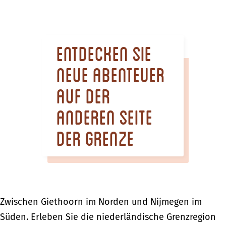
m
e
p
Entdecken Sie
a
g
neue Abenteuer
e
auf der
anderen Seite
der Grenze
Zwischen Giethoorn im Norden und Nijmegen im
Süden. Erleben Sie die niederländische Grenzregion