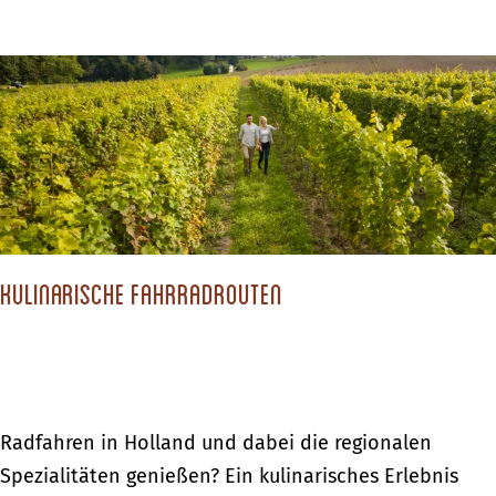
u
b
r
e
g
r
:
D
2
o
4
e
S
s
t
b
u
Kulinarische Fahrradrouten
u
n
r
d
g
e
:
n
2
K
Radfahren in Holland und dabei die regionalen
i
4
u
Spezialitäten genießen? Ein kulinarisches Erlebnis
n
S