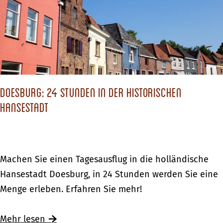
c
h
s
t
d
Doesburg: 24 Stunden in der historischen
u
Hansestadt
?
D
Machen Sie einen Tagesausflug in die holländische
o
Hansestadt Doesburg, in 24 Stunden werden Sie eine
e
Menge erleben. Erfahren Sie mehr!
s
b
Ü
Mehr lesen