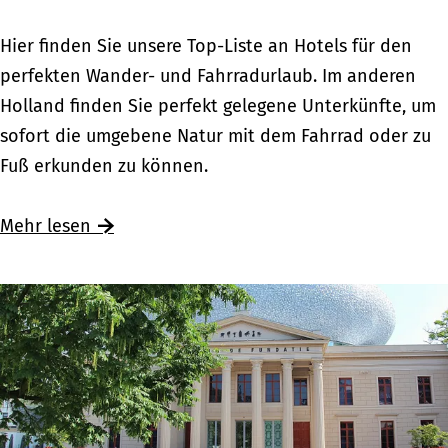
i
o
m
e
e
d
H
Hier finden Sie unsere Top-Liste an Hotels für den
S
n
b
e
o
perfekten Wander- und Fahrradurlaub. Im anderen
a
d
e
r
t
Holland finden Sie perfekt gelegene Unterkünfte, um
l
e
r
d
e
sofort die umgebene Natur mit dem Fahrrad oder zu
l
a
e
o
l
Fuß erkunden zu können.
a
u
i
c
s
n
f
n
h
f
Ü
Mehr lesen
d
d
k
l
ü
b
s
e
ü
i
r
e
e
m
h
e
W
r
H
S
l
b
a
H
e
a
e
e
n
o
u
l
s
r
d
t
v
l
B
e
e
e
e
a