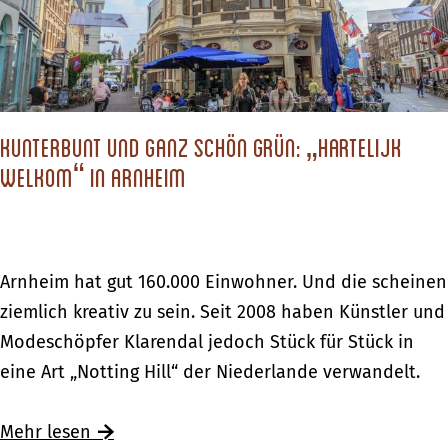
o
e
w
i
o
d
e
m
r
R
g
w
d
h
t
e
f
e
e
Kunterbunt und ganz schön grün: „Hartelijk
g
ü
d
V
welkom“ in Arnheim
e
r
e
e
n
d
r
r
:
i
o
g
b
e
o
K
Arnheim hat gut 160.000 Einwohner. Und die scheinen
a
e
e
r
u
ziemlich kreativ zu sein. Seit 2008 haben Künstler und
n
w
i
d
n
Modeschöpfer Klarendal jedoch Stück für Stück in
g
e
g
f
t
eine Art „Notting Hill“ der Niederlande verwandelt.
e
g
e
ü
e
n
t
n
r
r
Ü
Mehr lesen
h
e