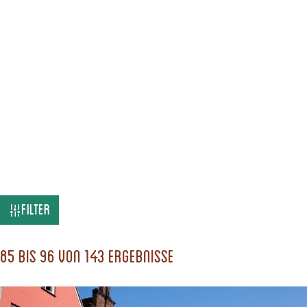
W
Filter
a
s
85 bis 96 von 143 Ergebnisse
s
u