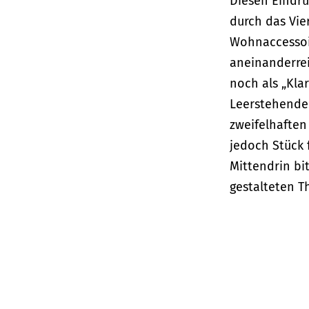
Diesen Eindr
durch das Vier
Wohnaccessoir
aneinanderrei
noch als „Kla
Leerstehende
zweifelhaften
jedoch Stück f
Mittendrin bi
gestalteten 