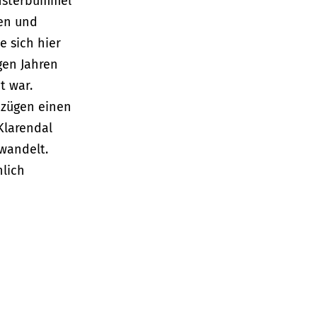
ensterbummel
hen und
e sich hier
gen Jahren
t war.
nzügen einen
Klarendal
rwandelt.
lich