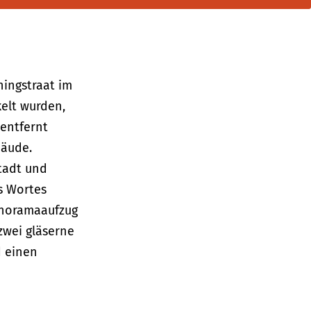
ingstraat im
elt wurden,
entfernt
bäude.
Stadt und
s Wortes
Panoramaaufzug
zwei gläserne
d einen
ie bieten.