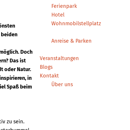
Ferienpark
Hotel
Wohnmobilstellplatz
hönsten
e beiden
Anreise & Parken
 möglich. Doch
Veranstaltungen
rn? Das ist
Blogs
t oder Natur.
Kontakt
nspirieren, in
Über uns
iel Spaß beim
v zu sein.