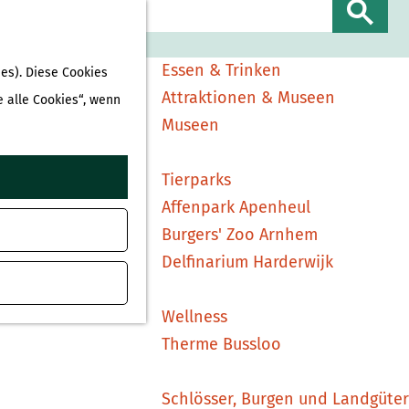
Sehen & Erleben
S
Shopping
u
Essen & Trinken
es). Diese Cookies
c
Attraktionen & Museen
e alle Cookies“, wenn
h
Museen
e
n
Tierparks
Affenpark Apenheul
Burgers' Zoo Arnhem
Delfinarium Harderwijk
Wellness
Therme Bussloo
Schlösser, Burgen und Landgüter