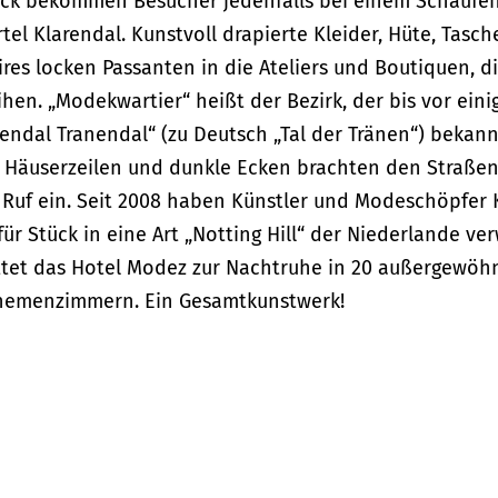
uck bekommen Besucher jedenfalls bei einem Schauf
tel Klarendal. Kunstvoll drapierte Kleider, Hüte, Tasc
es locken Passanten in die Ateliers und Boutiquen, di
hen. „Modekwartier“ heißt der Bezirk, der bis vor eini
rendal Tranendal“ (zu Deutsch „Tal der Tränen“) bekann
 Häuserzeilen und dunkle Ecken brachten den Straße
 Ruf ein. Seit 2008 haben Künstler und Modeschöpfer 
ür Stück in eine Art „Notting Hill“ der Niederlande ve
ttet das Hotel Modez zur Nachtruhe in 20 außergewöhn
Themenzimmern. Ein Gesamtkunstwerk!