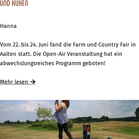
f
und Kühen
r
e
ü
n
n
Hanna
p
e
a
n
F
Vom 22. bis 24. Juni fand die Farm und Country Fair in
r
a
Aalten statt. Die Open-Air Veranstaltung hat ein
k
r
abwechslungsreiches Programm geboten!
m
m
i
u
Mehr lesen
t
n
„
d
L
C
o
o
s
u
l
n