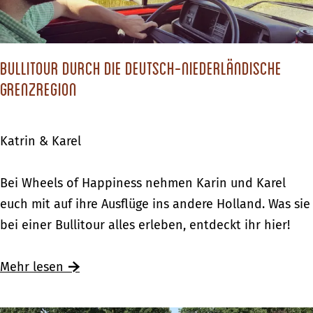
o
r
s
o
Bullitour durch die deutsch-niederländische
L
Grenzregion
i
c
Katrin & Karel
h
t
B
Bei Wheels of Happiness nehmen Karin und Karel
e
u
euch mit auf ihre Ausflüge ins andere Holland. Was sie
n
l
bei einer Bullitour alles erleben, entdeckt ihr hier!
v
l
o
i
Mehr lesen
o
t
r
o