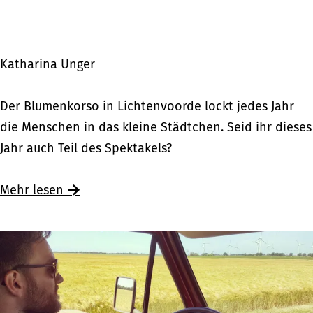
d
l
e
a
r
n
Katharina Unger
H
d
a
‘
D
Der Blumenkorso in Lichtenvoorde lockt jedes Jahr
n
t
e
die Menschen in das kleine Städtchen. Seid ihr dieses
s
o
r
Jahr auch Teil des Spektakels?
e
u
B
s
r
l
Mehr lesen
t
e
u
a
n
m
d
e
t
n
k