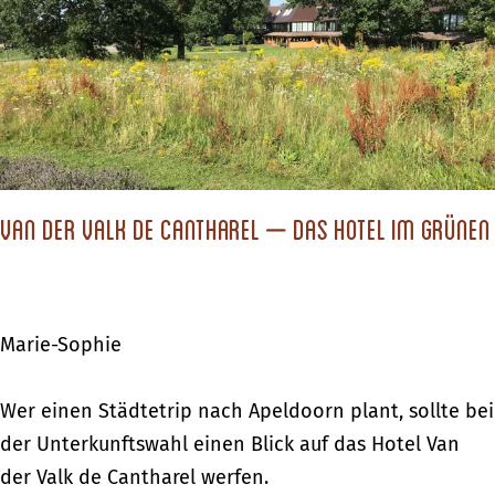
d
u
e
r
i
d
m
u
S
r
e
c
p
h
Van der Valk de Cantharel – Das Hotel im Grünen
t
d
e
i
m
e
b
Marie-Sophie
d
e
e
r
V
Wer einen Städtetrip nach Apeldoorn plant, sollte bei
u
a
der Unterkunftswahl einen Blick auf das Hotel Van
t
n
der Valk de Cantharel werfen.
s