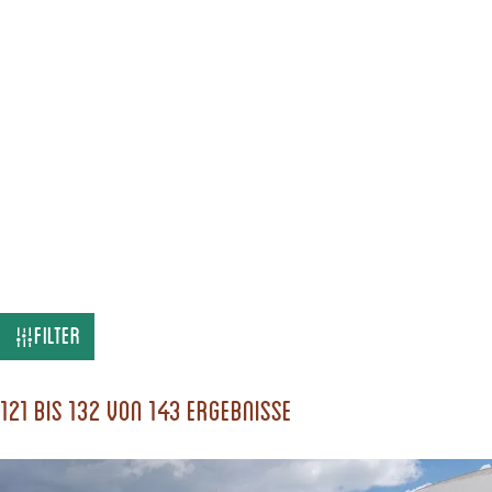
W
Filter
a
s
121 bis 132 von 143 Ergebnisse
s
u