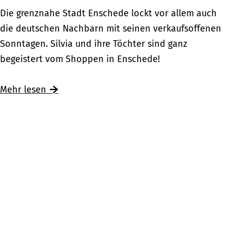
d
E
Die grenznahe Stadt Enschede lockt vor allem auch
d
n
die deutschen Nachbarn mit seinen verkaufsoffenen
i
s
Sonntagen. Silvia und ihre Töchter sind ganz
e
c
begeistert vom Shoppen in Enschede!
W
h
e
e
Mehr lesen
i
d
h
e
n
–
a
„
c
L
h
e
t
k
k
e