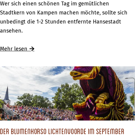
K
Wer sich einen schönen Tag im gemütlichen
c
a
Stadtkern von Kampen machen möchte, sollte sich
h
m
unbedingt die 1-2 Stunden entfernte Hansestadt
d
p
ansehen.
a
e
s
n
Mehr lesen
‚
–
a
E
n
i
d
n
e
T
r
a
e
g
H
i
o
n
Der Blumenkorso Lichtenvoorde im September
l