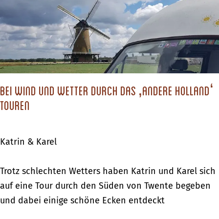
c
h
s
t
d
Bei Wind und Wetter durch das ‚andere Holland‘
u
touren
?
Katrin & Karel
B
Trotz schlechten Wetters haben Katrin und Karel sich
e
auf eine Tour durch den Süden von Twente begeben
i
und dabei einige schöne Ecken entdeckt
W