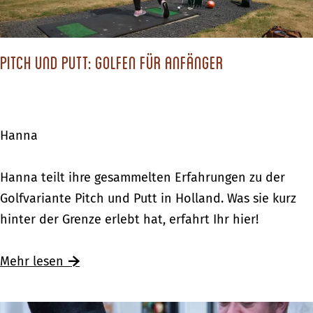
o
t
p
r
e
y
Pitch und Putt: Golfen für Anfänger
n
F
d
a
e
i
a
Hanna
r
p
:
e
P
Hanna teilt ihre gesammelten Erfahrungen zu der
E
n
i
Golfvariante Pitch und Putt in Holland. Was sie kurz
i
“
t
hinter der Grenze erlebt hat, erfahrt Ihr hier!
n
c
T
h
Mehr lesen
a
u
g
n
z