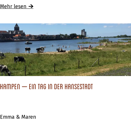
i
Mehr lesen
n
d
u
n
d
W
e
t
t
Kampen – Ein Tag in der Hansestadt
e
r
d
Emma & Maren
u
r