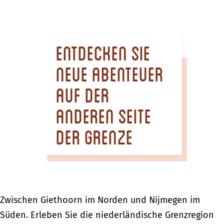
m
e
p
Entdecken Sie
a
g
neue Abenteuer
e
auf der
anderen Seite
der Grenze
Zwischen Giethoorn im Norden und Nijmegen im
Süden. Erleben Sie die niederländische Grenzregion