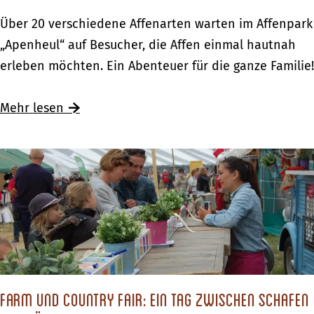
r
c
A
Über 20 verschiedene Affenarten warten im Affenpark
e
h
p
„Apenheul“ auf Besucher, die Affen einmal hautnah
l
e
e
erleben möchten. Ein Abenteuer für die ganze Familie!
–
G
n
D
r
h
Mehr lesen
a
e
e
s
n
u
H
z
l
o
r
–
t
e
D
e
g
e
l
i
r
i
o
A
m
n
f
Farm und Country Fair: Ein Tag zwischen Schafen
G