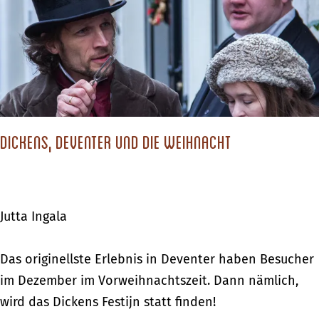
d
w
P
i
u
s
t
c
t
h
:
e
G
Dickens, Deventer und die Weihnacht
n
o
S
l
c
f
h
Jutta Ingala
e
a
n
f
D
Das originellste Erlebnis in Deventer haben Besucher
f
e
i
im Dezember im Vorweihnachtszeit. Dann nämlich,
ü
n
c
wird das Dickens Festijn statt finden!
r
u