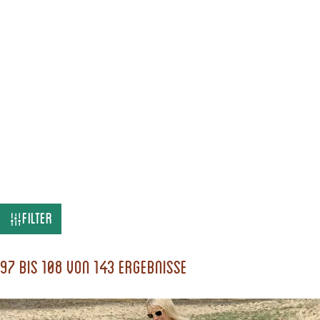
W
Filter
a
s
97 bis 108 von 143 Ergebnisse
s
u