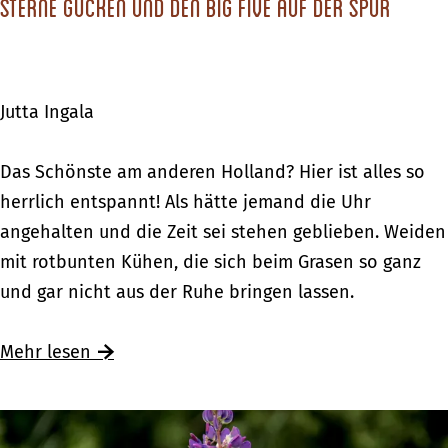
i
Sterne gucken und den Big Five auf der Spur
c
t
d
n
e
k
ä
e
m
k
e
d
r
u
l
n
t
H
Jutta Ingala
s
e
S
e
a
s
i
i
n
S
Das Schönste am anderen Holland? Hier ist alles so
t
n
e
s
t
herrlich entspannt! Als hätte jemand die Uhr
e
d
e
e
angehalten und die Zeit sei stehen geblieben. Weiden
n
i
s
r
mit rotbunten Kühen, die sich beim Grasen so ganz
S
e
t
n
und gar nicht aus der Ruhe bringen lassen.
t
k
ä
e
ä
l
d
g
Mehr lesen
d
e
t
u
t
i
e
c
e
n
k