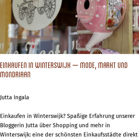
s
k
i
e
n
A
H
u
a
s
a
f
k
l
Einkaufen in Winterswijk – Mode, Markt und
s
u
Mondriaan
b
g
e
s
r
Jutta Ingala
k
g
o
e
E
Einkaufen in Winterswijk? Spaßige Erfahrung unserer
m
n
i
Bloggerin Jutta über Shopping und mehr in
b
n
Winterswijk: eine der schönsten Einkaufsstädte direkt
i