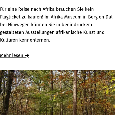
w
A
Für eine Reise nach Afrika brauchen Sie kein
i
f
Flugticket zu kaufen! Im Afrika Museum in Berg en Dal
j
r
bei Nimwegen können Sie in beeindruckend
k
i
gestalteten Ausstellungen afrikanische Kunst und
–
k
Kulturen kennenlernen.
M
a
o
M
Ü
Mehr lesen
d
u
b
e
s
e
,
e
r
M
u
A
a
m
f
r
:
r
k
R
i
t