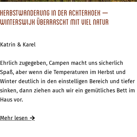
e
k
u
i
Herbstwanderung in der Achterhoek –
a
n
s
Winterswijk überrascht mit viel Natur
M
d
e
u
M
i
s
o
Katrin & Karel
n
e
n
s
u
d
H
Ehrlich zugegeben, Campen macht uns sicherlich
H
m
r
e
Spaß, aber wenn die Temperaturen im Herbst und
e
:
i
r
Winter deutlich in den einstelligen Bereich und tiefer
r
R
a
b
sinken, dann ziehen auch wir ein gemütliches Bett im
z
e
a
s
Haus vor.
v
i
n
t
o
s
w
Mehr lesen
n
e
a
A
i
n