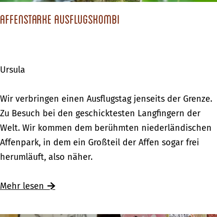
n
u
–
Affenstarke Ausflugskombi
t
T
e
r
a
Ursula
i
l
A
Wir verbringen einen Ausflugstag jenseits der Grenze.
s
f
Zu Besuch bei den geschicktesten Langfingern der
u
f
Welt. Wir kommen dem berühmten niederländischen
n
e
Affenpark, in dem ein Großteil der Affen sogar frei
d
n
herumläuft, also näher.
S
s
p
t
Mehr lesen
a
a
s
r