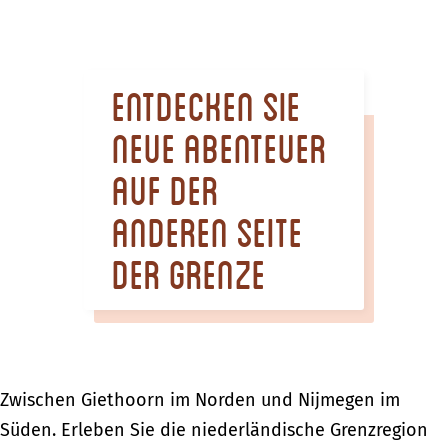
m
e
p
Entdecken Sie
a
g
neue Abenteuer
e
auf der
anderen Seite
der Grenze
Zwischen Giethoorn im Norden und Nijmegen im
Süden. Erleben Sie die niederländische Grenzregion