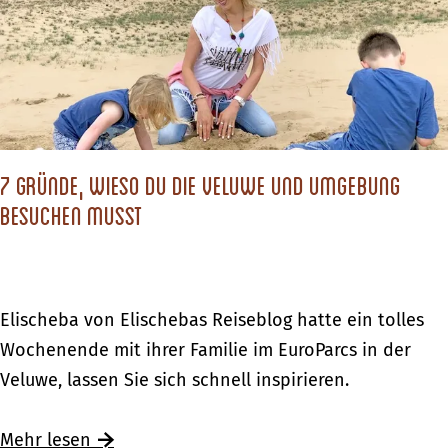
c
h
s
t
d
7 Gründe, wieso du die Veluwe und Umgebung
u
besuchen musst
?
7
Elischeba von Elischebas Reiseblog hatte ein tolles
G
Wochenende mit ihrer Familie im EuroParcs in der
r
Veluwe, lassen Sie sich schnell inspirieren.
ü
n
Ü
Mehr lesen