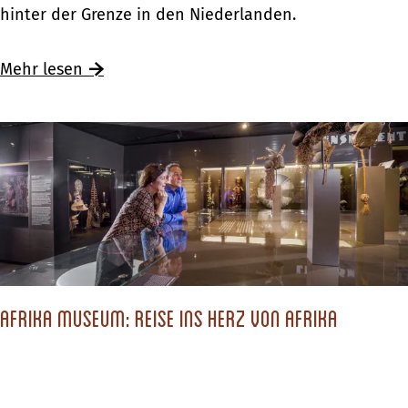
k
hinter der Grenze in den Niederlanden.
a
u
Mehr lesen
f
e
n
i
n
W
i
n
t
Afrika Museum: Reise ins Herz von Afrika
e
r
s