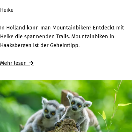
d
Heike
i
e
M
In Holland kann man Mountainbiken? Entdeckt mit
L
o
Heike die spannenden Trails. Mountainbiken in
u
u
Haaksbergen ist der Geheimtipp.
t
n
t
t
Mehr lesen
e
a
r
i
z
n
a
b
n
i
d
k
R
e
o