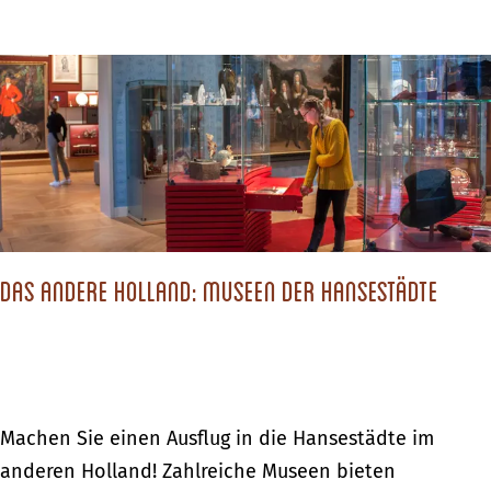
d
b
e
e
,
r
w
7
i
G
e
r
s
ü
o
n
d
Das andere Holland: Museen der Hansestädte
d
u
e
d
,
i
w
e
i
D
Machen Sie einen Ausflug in die Hansestädte im
V
e
a
anderen Holland! Zahlreiche Museen bieten
e
s