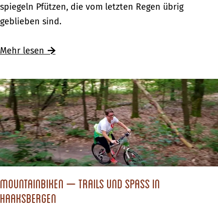
d
e
e
spiegeln Pfützen, die vom letzten Regen übrig
a
!
n
r
geblieben sind.
u
H
L
f
o
o
Mehr lesen
d
l
o
e
l
p
r
a
f
S
n
i
p
d
e
u
!
t
r
s
ü
b
Mountainbiken – Trails und Spass in
e
Haaksbergen
r