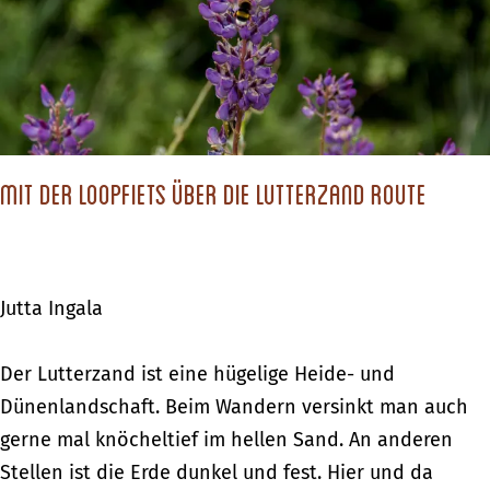
i
e
e
m
n
n
a
S
u
n
t
n
d
ä
d
e
d
d
Mit der Loopfiets über die Lutterzand Route
r
t
e
e
e
n
n
i
B
H
m
Jutta Ingala
i
o
a
g
l
n
M
Der Lutterzand ist eine hügelige Heide- und
F
l
d
i
Dünenlandschaft. Beim Wandern versinkt man auch
i
a
e
t
gerne mal knöcheltief im hellen Sand. An anderen
v
n
r
d
Stellen ist die Erde dunkel und fest. Hier und da
e