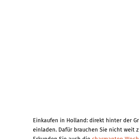
m
e
p
a
g
e
Einkaufen in Holland: direkt hinter der
einladen. Dafür brauchen Sie nicht weit 