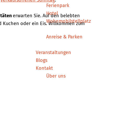
m
verkaufsoffenen Sonntag
.
Ferienpark
Hotel
itäten
erwarten Sie. Auf den belebten
Wohnmobilstellplatz
nd Kuchen oder ein Eis. Willkommen zum
Anreise & Parken
Veranstaltungen
Blogs
Kontakt
Über uns