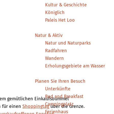
Kultur & Geschichte
Königlich
Paleis Het Loo
Natur & Aktiv
Natur und Naturparks
Radfahren
Wandern
Erholungsgebiete am Wasser
Planen Sie Ihren Besuch
Unterkünfte
Bed and Breakfast
einem gemütlichen Einkaufsbummel
Campingplatz
h für einen
Shoppingtag
über die Grenze.
Ferienhaus