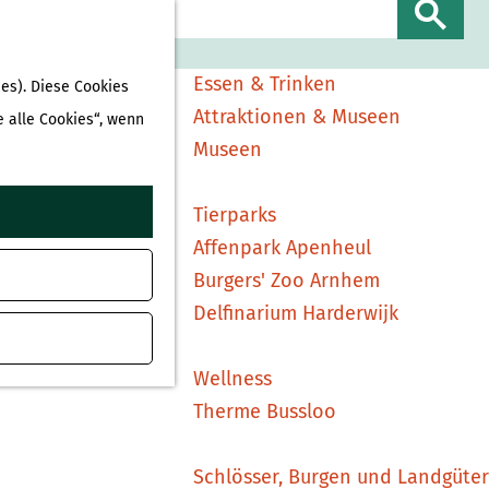
Sehen & Erleben
S
Shopping
u
Essen & Trinken
es). Diese Cookies
c
Attraktionen & Museen
e alle Cookies“, wenn
h
Museen
e
n
Tierparks
Affenpark Apenheul
Burgers' Zoo Arnhem
Delfinarium Harderwijk
Wellness
Therme Bussloo
Schlösser, Burgen und Landgüter