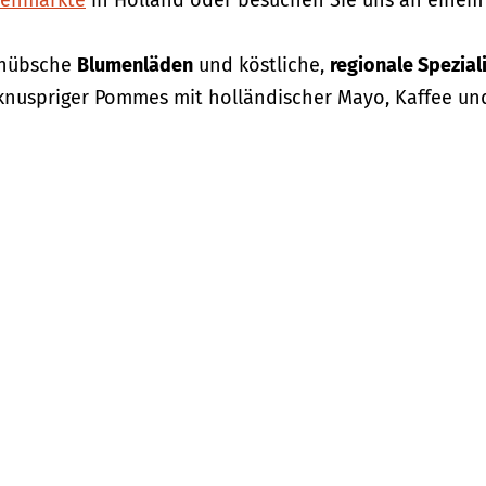
enmärkte
in Holland oder besuchen Sie uns an eine
 hübsche
Blumenläden
und köstliche,
regionale Spezial
 knuspriger Pommes mit holländischer Mayo, Kaffee u