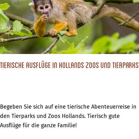
H
i
a
r
o
m
a
S
l
a
s
i
l
n
:
n
a
d
D
t
n
e
e
e
d
r
r
Tierische Ausflüge in Hollands Zoos und Tierparks
r
e
N
k
n
i
l
H
k
a
o
o
a
l
T
Begeben Sie sich auf eine tierische Abenteuerreise in
l
s
l
i
den Tierparks und Zoos Hollands. Tierisch gute
a
:
a
e
Ausflüge für die ganze Familie!
u
D
n
r
s
e