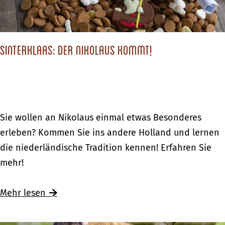
i
i
n
h
k
n
a
Sinterklaas: Der Nikolaus kommt!
a
u
c
f
h
i
t
m
s
S
Sie wollen an Nikolaus einmal etwas Besonderes
a
e
i
erleben? Kommen Sie ins andere Holland und lernen
n
i
n
die niederländische Tradition kennen! Erfahren Sie
d
n
t
mehr!
e
k
e
r
a
r
Ü
Mehr lesen
e
u
k
b
n
f
l
e