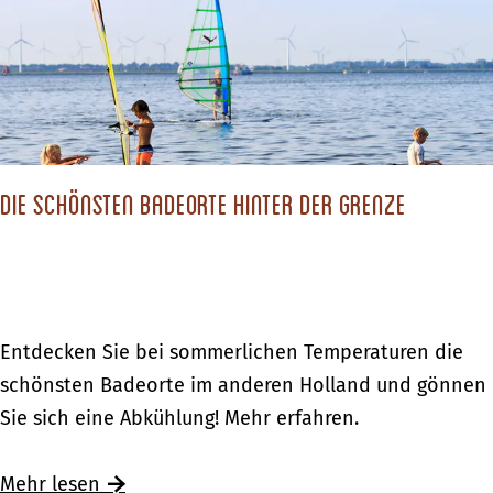
c
h
s
t
d
Die schönsten Badeorte hinter der Grenze
u
?
D
Entdecken Sie bei sommerlichen Temperaturen die
i
schönsten Badeorte im anderen Holland und gönnen
e
Sie sich eine Abkühlung! Mehr erfahren.
s
c
Ü
Mehr lesen