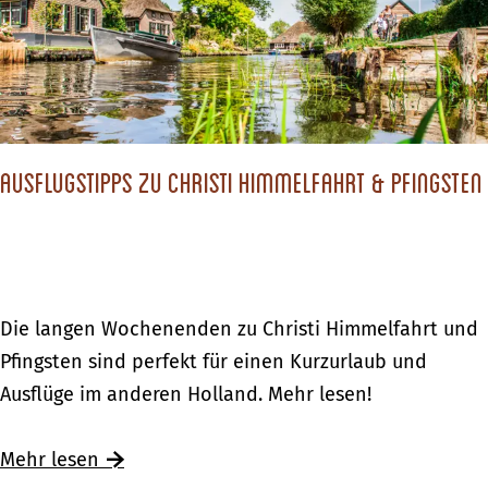
e
R
d
b
i
e
i
v
!
e
i
d
e
–
Ausflugstipps zu Christi Himmelfahrt & Pfingsten
r
W
e
a
n
s
g
s
e
A
Die langen Wochenenden zu Christi Himmelfahrt und
e
b
u
Pfingsten sind perfekt für einen Kurzurlaub und
r
i
s
Ausflüge im anderen Holland. Mehr lesen!
s
e
f
p
d
l
Ü
Mehr lesen
a
–