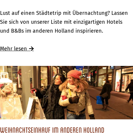
f
l
H
i
f
Ü
Lust auf einen Städtetrip mit Übernachtung? Lassen
o
n
a
b
Sie sich von unserer Liste mit einzigartigen Hotels
l
g
h
e
und B&Bs im anderen Holland inspirieren.
l
s
r
r
a
t
t
n
Mehr lesen
n
e
&
a
d
n
P
c
f
h
i
t
n
e
g
n
s
m
t
i
e
t
Weihnachtseinkauf im anderen Holland