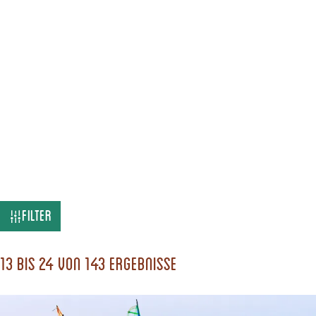
W
Filter
a
s
13 bis 24 von 143 Ergebnisse
s
u