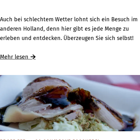
M
e
e
u
H
r
F
Auch bei schlechtem Wetter lohnt sich ein Besuch im
s
o
G
a
anderen Holland, denn hier gibt es jede Menge zu
e
l
r
m
erleben und entdecken. Überzeugen Sie sich selbst!
e
l
e
i
n
a
n
l
Ü
Mehr lesen
f
n
z
i
b
ü
d
e
e
e
r
:
n
r
K
M
a
F
i
u
u
a
n
s
s
m
d
e
f
i
e
e
l
l
r
n