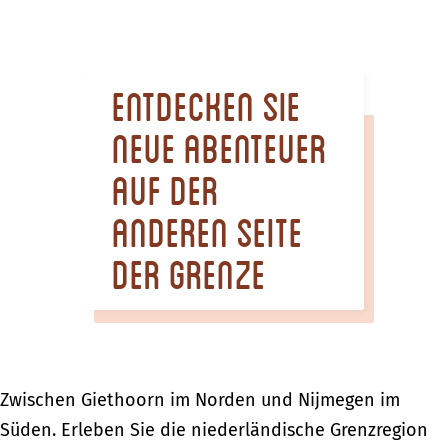
m
e
p
Entdecken Sie
a
g
neue Abenteuer
e
auf der
anderen Seite
der Grenze
Zwischen Giethoorn im Norden und Nijmegen im
Süden. Erleben Sie die niederländische Grenzregion