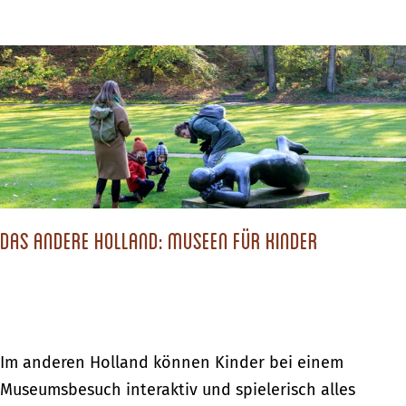
h
b
ö
e
n
r
s
D
t
i
e
e
n
s
B
c
a
Das andere Holland: Museen für Kinder
h
d
ö
e
n
o
s
r
t
D
Im anderen Holland können Kinder bei einem
t
e
a
Museumsbesuch interaktiv und spielerisch alles
e
n