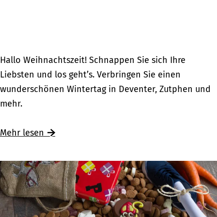
n
S
t
i
l
W
Hallo Weihnachtszeit! Schnappen Sie sich Ihre
e
Liebsten und los geht’s. Verbringen Sie einen
i
wunderschönen Wintertag in Deventer, Zutphen und
h
mehr.
n
a
Ü
Mehr lesen
c
b
h
e
t
r
s
W
e
e