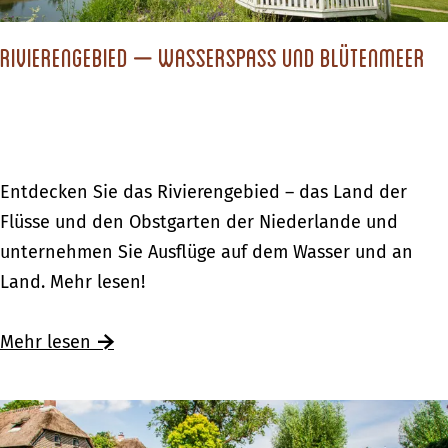
m
c
o
W
h
s
Rivierengebied – Wasserspass und Blütenmeer
e
l
c
t
e
h
t
c
m
e
h
e
r
t
R
Entdecken Sie das Rivierengebied – das Land der
c
e
i
Flüsse und den Obstgarten der Niederlande und
k
m
v
unternehmen Sie Ausflüge auf dem Wasser und an
t
W
i
Land. Mehr lesen!
E
e
e
n
t
r
Ü
Mehr lesen
s
t
e
b
c
e
n
e
h
r
g
r
e