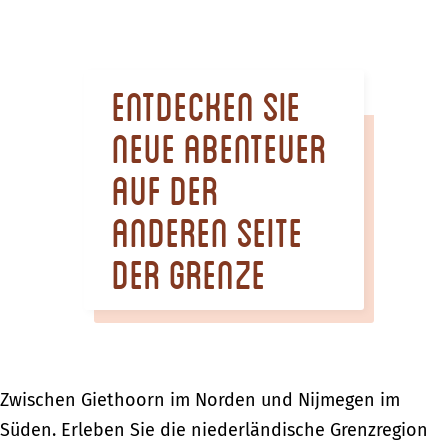
m
e
p
Entdecken Sie
a
g
neue Abenteuer
e
auf der
anderen Seite
der Grenze
Zwischen Giethoorn im Norden und Nijmegen im
Süden. Erleben Sie die niederländische Grenzregion