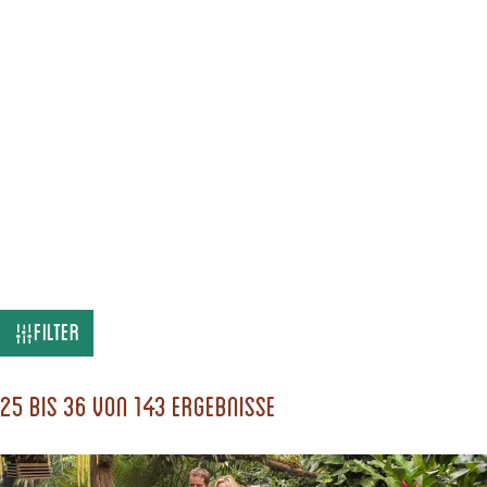
W
Filter
a
s
25 bis 36 von 143 Ergebnisse
s
u