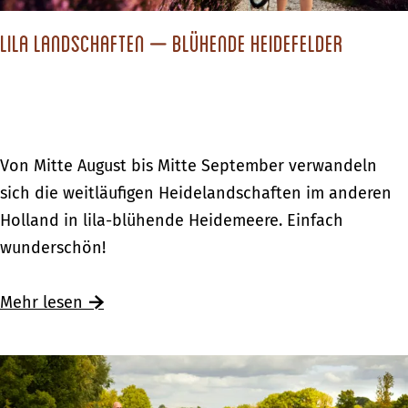
u
r
Lila Landschaften – blühende Heidefelder
z
u
r
l
L
Von Mitte August bis Mitte September verwandeln
a
i
sich die weitläufigen Heidelandschaften im anderen
u
l
Holland in lila-blühende Heidemeere. Einfach
b
a
wunderschön!
i
L
n
a
Ü
Mehr lesen
d
n
b
e
d
e
r
s
r
A