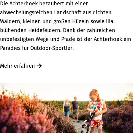
E
Die Achterhoek bezaubert mit einer
v
i
abwechslungsreichen Landschaft aus dichten
e
n
Wäldern, kleinen und großen Hügeln sowie lila
r
s
blühenden Heidefeldern. Dank der zahlreichen
i
p
unbefestigten Wege und Pfade ist der Achterhoek ein
j
o
Paradies für Outdoor-Sportler!
s
r
s
t
Mehr erfahren
e
l
l
i
c
h
e
r
K