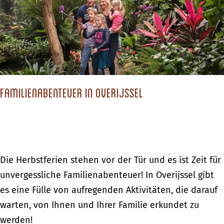
c
h
s
t
d
Familienabenteuer in Overijssel
u
?
F
Die Herbstferien stehen vor der Tür und es ist Zeit für
a
unvergessliche Familienabenteuer! In Overijssel gibt
m
es eine Fülle von aufregenden Aktivitäten, die darauf
i
warten, von Ihnen und Ihrer Familie erkundet zu
l
werden!