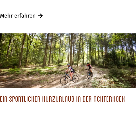
i
e
Mehr erfahren
n
a
b
e
n
t
e
u
e
Ein sportlicher Kurzurlaub in der Achterhoek
r
i
n
O