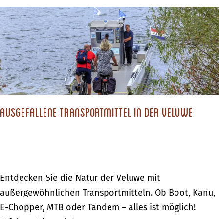
t
e
d
i
i
r
n
g
N
H
k
a
o
e
c
l
i
h
l
t
h
a
i
Ausgefallene Transportmittel in der Veluwe
a
n
n
l
d
N
t
i
i
m
g
A
Entdecken Sie die Natur der Veluwe mit
w
k
u
außergewöhnlichen Transportmitteln. Ob Boot, Kanu,
e
e
s
E-Chopper, MTB oder Tandem – alles ist möglich!
g
i