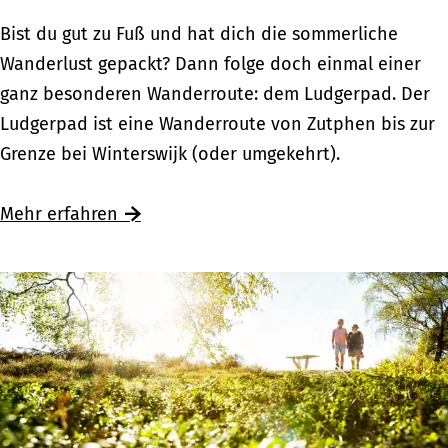
r
w
W
Bist du gut zu Fuß und hat dich die sommerliche
w
e
a
Wanderlust gepackt? Dann folge doch einmal einer
e
g
n
ganz besonderen Wanderroute: dem Ludgerpad. Der
g
:
d
Ludgerpad ist eine Wanderroute von Zutphen bis zur
s
U
e
Grenze bei Winterswijk (oder umgekehrt).
z
n
r
u
t
n
Mehr erfahren
d
e
a
e
r
u
n
w
f
h
e
d
i
g
e
s
s
m
t
z
L
o
u