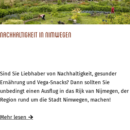
g
d
H
e
m
i
t
a
r
m
o
e
n
u
e
n
n
s
n
Nachhaltigkeit in Nimwegen
r
A
e
g
w
c
s
e
a
h
t
n
n
t
ä
i
d
e
N
Sind Sie Liebhaber von Nachhaltigkeit, gesunder
d
n
e
r
a
Ernährung und Vega-Snacks? Dann sollten Sie
t
H
r
h
c
unbedingt einen Ausflug in das Rijk van Nijmegen, der
e
o
u
o
h
Region rund um die Stadt Nimwegen, machen!
n
l
n
e
h
l
g
k
a
Ü
Mehr lesen
a
e
l
b
n
n