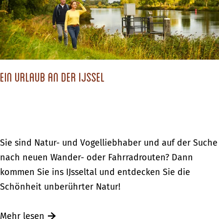
c
L
c
h
i
h
a
l
t
f
a
e
t
L
r
e
Ein Urlaub an der IJssel
a
h
n
n
o
–
d
e
b
s
k
l
c
E
Sie sind Natur- und Vogelliebhaber und auf der Suche
ü
h
i
nach neuen Wander- oder Fahrradrouten? Dann
h
a
n
kommen Sie ins IJsseltal und entdecken Sie die
e
f
U
Schönheit unberührter Natur!
n
t
r
d
e
l
Ü
Mehr lesen