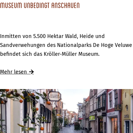
o
Museum unbedingt anschauen
u
s
s
c
s
h
R
i
D
Inmitten von 5.500 Hektar Wald, Heide und
u
m
i
Sandverwehungen des Nationalparks De Hoge Veluwe
u
S
e
befindet sich das Kröller-Müller Museum.
r
c
s
l
h
e
Ü
Mehr lesen
o
l
W
b
o
e
e
s
r
r
s
k
D
R
e
i
u
s
e
u