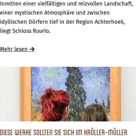
E
Inmitten einer vielfältigen und reizvollen Landschaft,
n
d
i
einer mystischen Atmosphäre und zwischen
E
e
n
idyllischen Dörfern tief in der Region Achterhoek,
t
m
B
liegt Schloss Ruurlo.
w
g
e
a
e
s
Ü
Mehr lesen
s
w
u
b
i
c
e
s
h
r
s
i
E
e
m
i
n
S
n
E
c
B
t
h
e
w
l
Diese Werke sollten Sie sich im Kröller-Müller
s
a