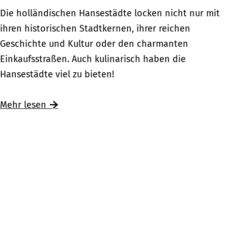
F
n
r
R
Die holländischen Hansestädte locken nicht nur mit
a
d
r
e
ihren historischen Stadtkernen, ihrer reichen
h
e
o
s
Geschichte und Kultur oder den charmanten
r
r
u
t
Einkaufsstraßen. Auch kulinarisch haben die
r
e
t
a
Hansestädte viel zu bieten!
a
n
e
u
d
H
n
r
Ü
Mehr lesen
t
o
i
a
b
o
l
m
n
e
u
l
a
t
r
r
a
n
s
R
ü
n
d
i
e
b
d
e
n
s
e
r
d
t
r
e
e
a