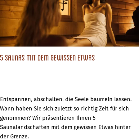
c
h
s
t
d
5 Saunas mit dem gewissen Etwas
u
?
5
Entspannen, abschalten, die Seele baumeln lassen.
S
Wann haben Sie sich zuletzt so richtig Zeit für sich
a
genommen? Wir präsentieren Ihnen 5
u
Saunalandschaften mit dem gewissen Etwas hinter
n
der Grenze.