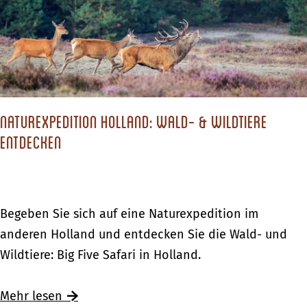
K
i
b
K
r
e
D
u
ö
s
e
r
l
i
v
z
l
c
e
u
e
h
n
Naturexpedition Holland: Wald- & Wildtiere
r
r
i
t
entdecken
l
-
m
e
a
M
K
r
u
ü
r
|
b
l
ö
N
Begeben Sie sich auf eine Naturexpedition im
D
D
l
l
a
anderen Holland und entdecken Sie die Wald- und
a
e
e
l
t
Wildtiere: Big Five Safari in Holland.
s
v
r
e
u
a
e
M
r
r
Ü
Mehr lesen
n
n