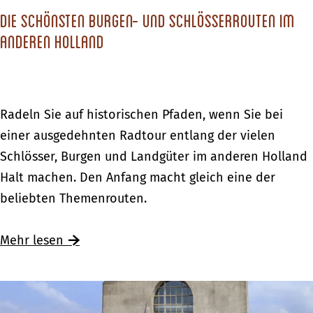
l
e
a
Die schönsten Burgen- und Schlösserrouten im
a
c
n
anderen Holland
n
k
d
d
e
U
n
p
D
Radeln Sie auf historischen Pfaden, wenn Sie bei
P
i
einer ausgedehnten Radtour entlang der vielen
a
e
Schlösser, Burgen und Landgüter im anderen Holland
d
s
Halt machen. Den Anfang macht gleich eine der
d
c
beliebten Themenrouten.
l
h
i
ö
Ü
Mehr lesen
n
n
b
g
s
e
b
t
r
e