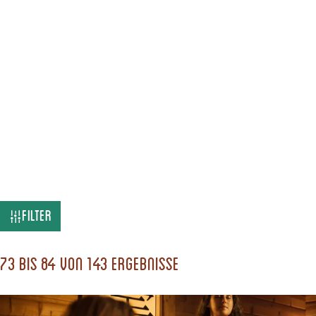
W
Filter
a
s
73 bis 84 von 143 Ergebnisse
s
u