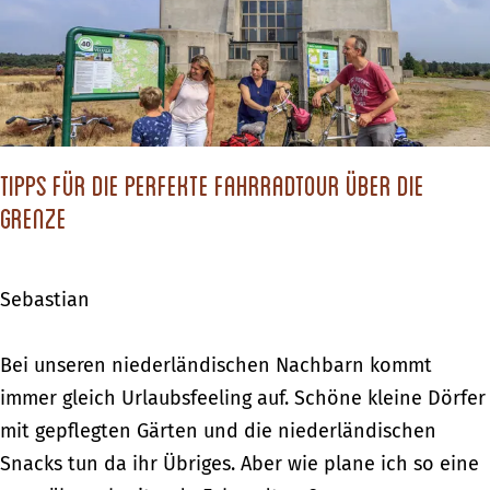
e
D
i
n
i
W
B
e
i
u
s
n
r
c
d
g
Tipps für die perfekte Fahrradtour über die
h
y
e
Grenze
ö
W
n
n
a
-
s
t
Sebastian
u
t
e
n
e
r
T
Bei unseren niederländischen Nachbarn kommt
d
n
s
i
immer gleich Urlaubsfeeling auf. Schöne kleine Dörfer
S
B
p
mit gepflegten Gärten und die niederländischen
c
u
p
Snacks tun da ihr Übriges. Aber wie plane ich so eine
h
r