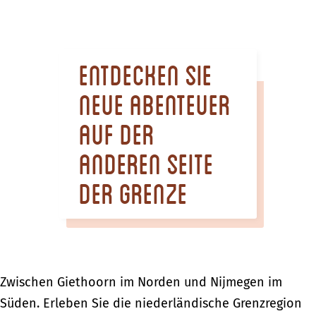
m
e
p
Entdecken Sie
a
g
neue Abenteuer
e
auf der
anderen Seite
der Grenze
Zwischen Giethoorn im Norden und Nijmegen im
Süden. Erleben Sie die niederländische Grenzregion