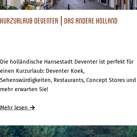
o
s
r
l
e
l
l
Kurzurlaub Deventer | Das andere Holland
W
o
t
e
e
r
n
k
S
e
K
Die holländische Hansestadt Deventer ist perfekt für
i
s
u
einen Kurzurlaub: Deventer Koek,
e
o
r
Sehenswürdigkeiten, Restaurants, Concept Stores und
s
l
z
mehr erwarten Sie!
i
l
u
c
t
r
Ü
Mehr lesen
h
e
l
b
i
n
a
e
m
S
u
r