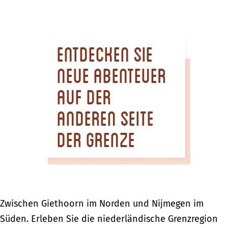
m
e
p
Entdecken Sie
a
g
neue Abenteuer
e
auf der
anderen Seite
der Grenze
Zwischen Giethoorn im Norden und Nijmegen im
Süden. Erleben Sie die niederländische Grenzregion