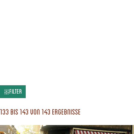
W
Filter
a
s
133 bis 143 von 143 Ergebnisse
s
u