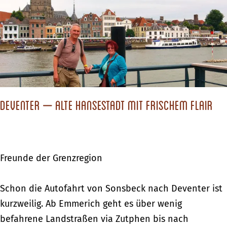
H
n
o
–
l
e
l
i
a
n
n
e
d
S
Deventer – Alte Hansestadt mit frischem Flair
“
t
a
d
Freunde der Grenzregion
t
f
D
Schon die Autofahrt von Sonsbeck nach Deventer ist
ü
e
kurzweilig. Ab Emmerich geht es über wenig
r
v
befahrene Landstraßen via Zutphen bis nach
„