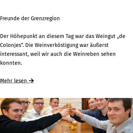
Z
n
u
d
Freunde der Grenzregion
t
e
p
W
Der Höhepunkt an diesem Tag war das Weingut „de
h
e
Colonjes“. Die Weinverköstigung war äußerst
e
i
interessant, weil wir auch die Weinreben sehen
n
n
konnten.
u
v
n
e
Mehr lesen
t
r
e
k
r
ö
w
s
e
t
g