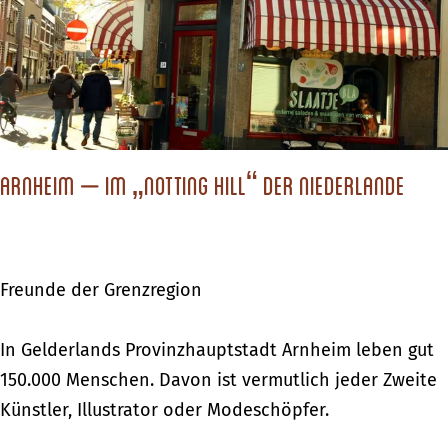
c
h
s
t
d
Arnheim – Im „Notting Hill“ der Niederlande
u
?
Freunde der Grenzregion
A
In Gelderlands Provinzhauptstadt Arnheim leben gut
r
150.000 Menschen. Davon ist vermutlich jeder Zweite
n
Künstler, Illustrator oder Modeschöpfer.
h