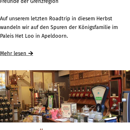
Freunde der Grenzregion
s
t
K
Auf unserem letzten Roadtrip in diesem Herbst
a
ö
wandeln wir auf den Spuren der Königsfamilie im
d
n
Paleis Het Loo in Apeldoorn.
t
i
m
g
Mehr lesen
i
l
t
i
f
c
r
h
i
u
s
n
c
t
h
e
e