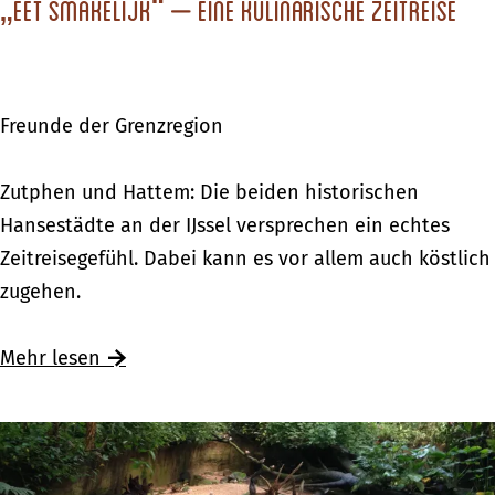
r
„Eet smakelijk“ – eine kulinarische Zeitreise
m
w
F
e
l
g
a
Freunde der Grenzregion
s
i
–
r
„
Zutphen und Hattem: Die beiden historischen
P
E
Hansestädte an der IJssel versprechen ein echtes
a
e
Zeitreisegefühl. Dabei kann es vor allem auch köstlich
l
t
zugehen.
e
s
i
m
Mehr lesen
s
a
H
k
e
e
t
l