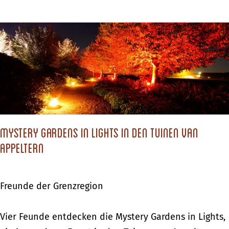
e
r
i
i
s
s
e
c
a
h
n
e
e
Z
i
e
n
Mystery Gardens in Lights in den Tuinen van
i
e
Appeltern
t
m
r
T
e
Freunde der Grenzregion
a
i
g
s
M
Vier Feunde entdecken die Mystery Gardens in Lights,
–
e