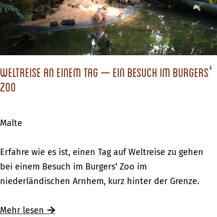
L
i
o
j
o
k
“
–
Weltreise an einem Tag – ein Besuch im Burgers‘
e
Zoo
i
n
Malte
e
k
W
Erfahre wie es ist, einen Tag auf Weltreise zu gehen
u
e
bei einem Besuch im Burgers‘ Zoo im
l
l
niederländischen Arnhem, kurz hinter der Grenze.
i
t
n
r
Mehr lesen
a