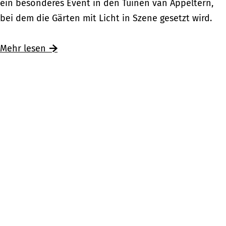
y
ein besonderes Event in den Tuinen van Appeltern,
e
s
bei dem die Gärten mit Licht in Szene gesetzt wird.
i
t
n
e
Mehr lesen
B
r
e
y
s
G
u
a
c
r
h
d
i
e
m
n
B
s
u
i
r
n
g