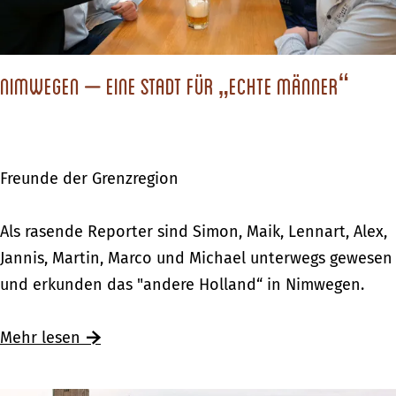
i
s
g
u
n
Nimwegen – eine Stadt für „echte Männer“
g
i
m
Freunde der Grenzregion
„
a
N
Als rasende Reporter sind Simon, Maik, Lennart, Alex,
n
i
Jannis, Martin, Marco und Michael unterwegs gewesen
d
m
und erkunden das "andere Holland“ in Nimwegen.
e
w
r
e
Mehr lesen
e
g
n
e