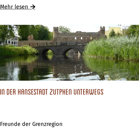
e
Mehr lesen
i
m
–
I
m
„
N
o
t
In der Hansestadt Zutphen unterwegs
t
i
n
Freunde der Grenzregion
g
H