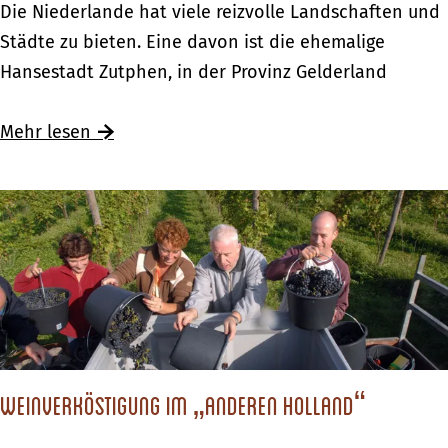
I
Die Niederlande hat viele reizvolle Landschaften und
i
n
Städte zu bieten. Eine davon ist die ehemalige
l
d
Hansestadt Zutphen, in der Provinz Gelderland
l
e
“
r
Mehr lesen
d
H
e
a
r
n
N
s
i
e
e
s
d
t
e
a
r
d
Weinverköstigung im „anderen Holland“
l
t
a