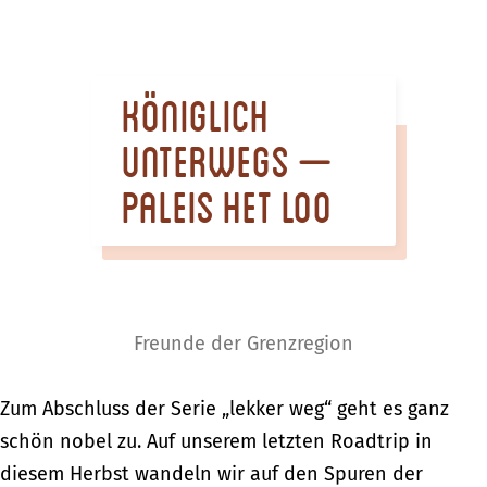
m
e
p
Königlich
a
g
unterwegs –
e
Paleis Het Loo
Freunde der Grenzregion
Zum Abschluss der Serie „lekker weg“ geht es ganz
schön nobel zu. Auf unserem letzten Roadtrip in
diesem Herbst wandeln wir auf den Spuren der