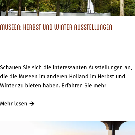
d
r
W
9
e
i
s
n
n
Museen: Herbst und Winter Ausstellungen
c
H
t
h
o
e
ö
l
r
n
l
w
s
a
M
Schauen Sie sich die interessanten Ausstellungen an,
a
t
n
u
die die Museen im anderen Holland im Herbst und
n
e
d
s
Winter zu bieten haben. Erfahren Sie mehr!
d
n
e
e
W
e
Ü
Mehr lesen
r
i
n
b
u
n
:
e
n
t
H
r
g
e