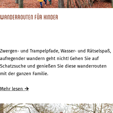
l
a
H
a
n
o
n
Wanderrouten für Kinder
d
l
d
e
l
:
r
a
Ü
e
n
b
H
d
W
Zwergen- und Trampelpfade, Wasser- und Rätselspaß,
e
o
a
aufregender wandern geht nicht! Gehen Sie auf
r
l
n
Schatzsuche und genießen Sie diese wanderrouten
n
l
d
mit der ganzen Familie.
a
a
e
c
n
r
Mehr lesen
h
d
r
t
:
o
e
Ü
u