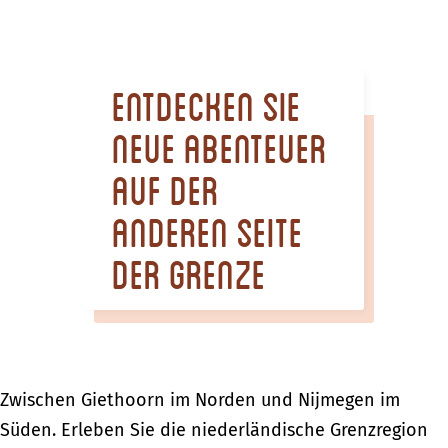
m
e
p
Entdecken Sie
a
g
neue Abenteuer
e
auf der
anderen Seite
der Grenze
Zwischen Giethoorn im Norden und Nijmegen im
Süden. Erleben Sie die niederländische Grenzregion