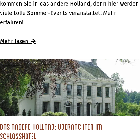
o
kommen Sie in das andere Holland, denn hier werden
s
e
m
viele tolle Sommer-Events veranstaltet! Mehr
i
t
m
erfahren!
m
t
e
a
e
r
Ü
Mehr lesen
n
r
-
b
d
p
E
e
e
a
v
r
r
r
e
S
e
k
n
o
n
s
t
m
H
i
s
m
o
m
i
e
l
a
m
Das andere Holland: Übernachten im
r
l
n
a
Schlosshotel
-
a
d