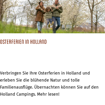
n
b
t
i
e
e
m
r
n
S
n
f
c
a
ü
h
c
r
Osterferien in Holland
l
h
K
o
t
i
s
e
n
s
n
d
h
i
O
Verbringen Sie Ihre Osterferien in Holland und
e
o
m
s
erleben Sie die blühende Natur und tolle
r
t
S
t
Familienausflüge. Übernachten können Sie auf den
e
c
e
Holland Campings. Mehr lesen!
l
h
r