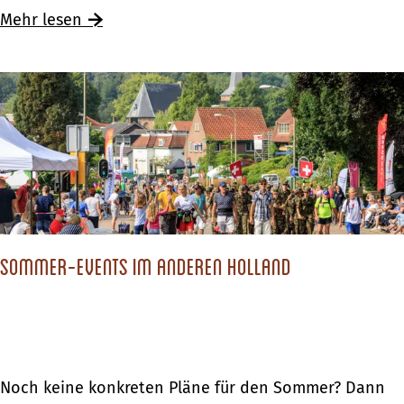
e
Ü
Mehr lesen
n
b
d
e
e
r
K
S
l
p
e
a
t
n
t
n
e
Sommer-Events im anderen Holland
e
r
n
p
d
a
e
r
K
S
Noch keine konkreten Pläne für den Sommer? Dann
k
l