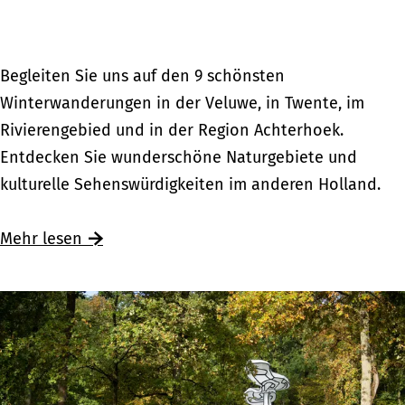
i
h
m
t
a
s
D
Begleiten Sie uns auf den 9 schönsten
n
f
i
Winterwanderungen in der Veluwe, in Twente, im
d
e
e
Rivierengebied und in der Region Achterhoek.
e
r
9
Entdecken Sie wunderschöne Naturgebiete und
r
i
s
kulturelle Sehenswürdigkeiten im anderen Holland.
e
e
c
n
n
h
Ü
Mehr lesen
H
i
ö
b
o
m
n
e
l
a
s
r
l
n
t
D
a
d
e
i
n
e
n
e