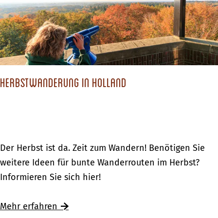
e
M
e
r
r
u
n
w
b
s
a
s
e
n
t
e
d
u
Herbstwanderung in Holland
n
e
n
:
r
d
H
u
W
e
n
i
r
g
H
Der Herbst ist da. Zeit zum Wandern! Benötigen Sie
n
b
e
e
weitere Ideen für bunte Wanderrouten im Herbst?
t
s
n
r
Informieren Sie sich hier!
e
t
b
r
u
s
Mehr erfahren
A
n