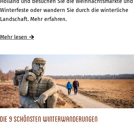
e
Holland und besuchen Sie die Weihnachtsmärkte und
i
Winterfeste oder wandern Sie durch die winterliche
h
Landschaft. Mehr erfahren.
n
a
Ü
Mehr lesen
c
b
h
e
t
r
s
W
f
e
e
i
r
h
i
n
e
Die 9 schönsten Winterwanderungen
a
n
c