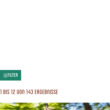
W
Filter
a
s
1 bis 12 von 143 Ergebnisse
s
u