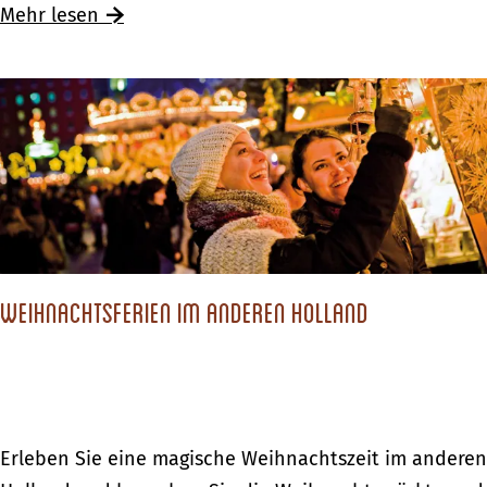
l
f
Mehr lesen
o
e
s
r
s
i
h
e
o
n
t
i
e
n
l
H
o
Weihnachtsferien im anderen Holland
l
l
a
n
W
Erleben Sie eine magische Weihnachtszeit im anderen
d