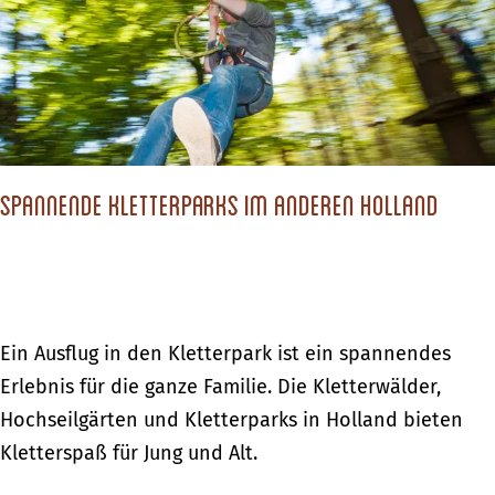
c
h
s
t
d
Spannende Kletterparks im anderen Holland
u
?
S
Ein Ausflug in den Kletterpark ist ein spannendes
p
Erlebnis für die ganze Familie. Die Kletterwälder,
a
Hochseilgärten und Kletterparks in Holland bieten
n
Kletterspaß für Jung und Alt.
n