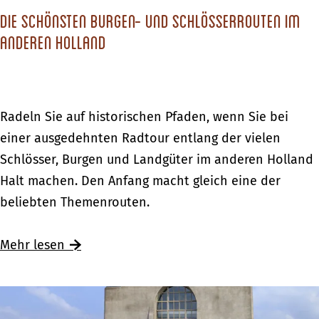
l
e
a
Die schönsten Burgen- und Schlösserrouten im
a
c
n
anderen Holland
n
k
d
d
e
U
n
p
D
Radeln Sie auf historischen Pfaden, wenn Sie bei
P
i
einer ausgedehnten Radtour entlang der vielen
a
e
Schlösser, Burgen und Landgüter im anderen Holland
d
s
Halt machen. Den Anfang macht gleich eine der
d
c
beliebten Themenrouten.
l
h
i
ö
Ü
Mehr lesen
n
n
b
g
s
e
b
t
r
e