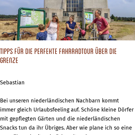
e
D
i
n
i
W
B
e
i
u
s
n
r
c
d
g
Tipps für die perfekte Fahrradtour über die
h
y
e
Grenze
ö
W
n
n
a
-
s
t
Sebastian
u
t
e
n
e
r
T
Bei unseren niederländischen Nachbarn kommt
d
n
s
i
immer gleich Urlaubsfeeling auf. Schöne kleine Dörfer
S
B
p
mit gepflegten Gärten und die niederländischen
c
u
p
Snacks tun da ihr Übriges. Aber wie plane ich so eine
h
r