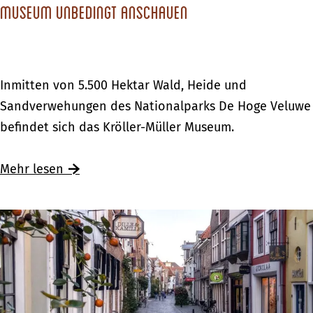
o
Museum unbedingt anschauen
u
s
s
c
s
h
R
i
D
Inmitten von 5.500 Hektar Wald, Heide und
u
m
i
Sandverwehungen des Nationalparks De Hoge Veluwe
u
S
e
befindet sich das Kröller-Müller Museum.
r
c
s
l
h
e
Ü
Mehr lesen
o
l
W
b
o
e
e
s
r
r
s
k
D
R
e
i
u
s
e
u