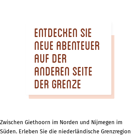
m
e
p
Entdecken Sie
a
g
neue Abenteuer
e
auf der
anderen Seite
der Grenze
Zwischen Giethoorn im Norden und Nijmegen im
Süden. Erleben Sie die niederländische Grenzregion