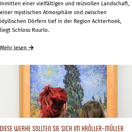
E
Inmitten einer vielfältigen und reizvollen Landschaft,
n
d
i
einer mystischen Atmosphäre und zwischen
E
e
n
idyllischen Dörfern tief in der Region Achterhoek,
t
m
B
liegt Schloss Ruurlo.
w
g
e
a
e
s
Ü
Mehr lesen
s
w
u
b
i
c
e
s
h
r
s
i
E
e
m
i
n
S
n
E
c
B
t
h
e
w
l
Diese Werke sollten Sie sich im Kröller-Müller
s
a