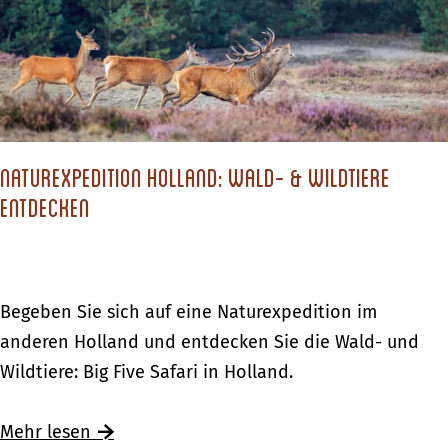
K
i
b
K
r
e
D
u
ö
s
e
r
l
i
v
z
l
c
e
u
e
h
n
Naturexpedition Holland: Wald- & Wildtiere
r
r
i
t
entdecken
l
-
m
e
a
M
K
r
u
ü
r
|
b
l
ö
N
Begeben Sie sich auf eine Naturexpedition im
D
D
l
l
a
anderen Holland und entdecken Sie die Wald- und
a
e
e
l
t
Wildtiere: Big Five Safari in Holland.
s
v
r
e
u
a
e
M
r
r
Ü
Mehr lesen
n
n