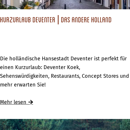
o
s
r
l
e
l
l
Kurzurlaub Deventer | Das andere Holland
W
o
t
e
e
r
n
k
S
e
K
Die holländische Hansestadt Deventer ist perfekt für
i
s
u
einen Kurzurlaub: Deventer Koek,
e
o
r
Sehenswürdigkeiten, Restaurants, Concept Stores und
s
l
z
mehr erwarten Sie!
i
l
u
c
t
r
Ü
Mehr lesen
h
e
l
b
i
n
a
e
m
S
u
r