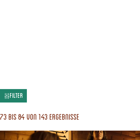
W
Filter
a
s
73 bis 84 von 143 Ergebnisse
s
u