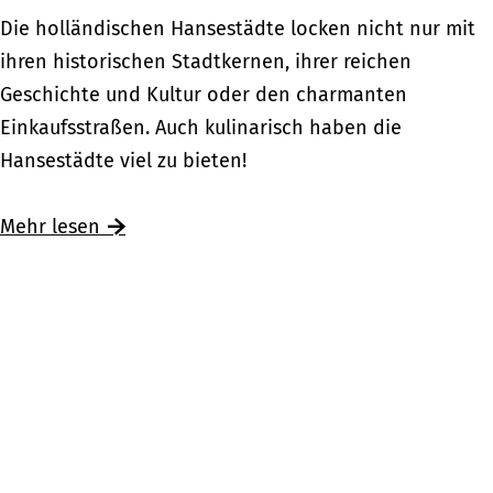
F
n
r
R
Die holländischen Hansestädte locken nicht nur mit
a
d
r
e
ihren historischen Stadtkernen, ihrer reichen
h
e
o
s
Geschichte und Kultur oder den charmanten
r
r
u
t
Einkaufsstraßen. Auch kulinarisch haben die
r
e
t
a
Hansestädte viel zu bieten!
a
n
e
u
d
H
n
r
Ü
Mehr lesen
t
o
i
a
b
o
l
m
n
e
u
l
a
t
r
r
a
n
s
R
ü
n
d
i
e
b
d
e
n
s
e
r
d
t
r
e
e
a