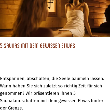
c
h
s
t
d
5 Saunas mit dem gewissen Etwas
u
?
5
Entspannen, abschalten, die Seele baumeln lassen.
S
Wann haben Sie sich zuletzt so richtig Zeit für sich
a
genommen? Wir präsentieren Ihnen 5
u
Saunalandschaften mit dem gewissen Etwas hinter
n
der Grenze.