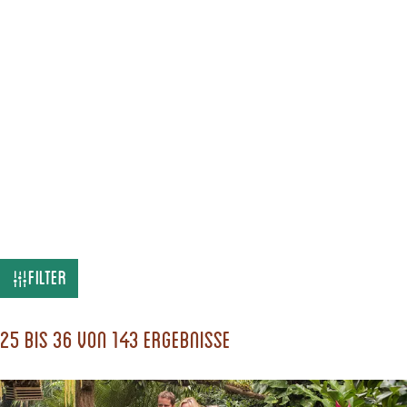
W
Filter
a
s
25 bis 36 von 143 Ergebnisse
s
u