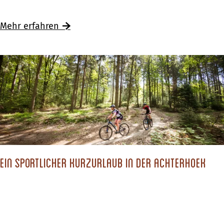
i
e
Mehr erfahren
n
a
b
e
n
t
e
u
e
Ein sportlicher Kurzurlaub in der Achterhoek
r
i
n
O