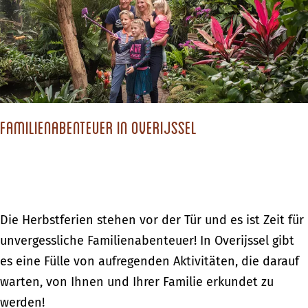
c
h
s
t
d
Familienabenteuer in Overijssel
u
?
F
Die Herbstferien stehen vor der Tür und es ist Zeit für
a
unvergessliche Familienabenteuer! In Overijssel gibt
m
es eine Fülle von aufregenden Aktivitäten, die darauf
i
warten, von Ihnen und Ihrer Familie erkundet zu
l
werden!