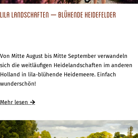
u
r
Lila Landschaften – blühende Heidefelder
z
u
r
l
L
Von Mitte August bis Mitte September verwandeln
a
i
sich die weitläufigen Heidelandschaften im anderen
u
l
Holland in lila-blühende Heidemeere. Einfach
b
a
wunderschön!
i
L
n
a
Ü
Mehr lesen
d
n
b
e
d
e
r
s
r
A