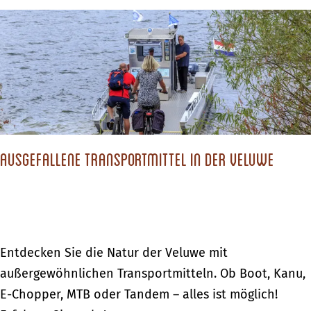
t
e
d
i
i
r
n
g
N
H
k
a
o
e
c
l
i
h
l
t
h
a
i
Ausgefallene Transportmittel in der Veluwe
a
n
n
l
d
N
t
i
i
m
g
A
Entdecken Sie die Natur der Veluwe mit
w
k
u
außergewöhnlichen Transportmitteln. Ob Boot, Kanu,
e
e
s
E-Chopper, MTB oder Tandem – alles ist möglich!
g
i