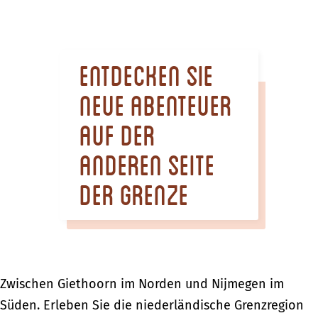
m
e
p
Entdecken Sie
a
g
neue Abenteuer
e
auf der
anderen Seite
der Grenze
Zwischen Giethoorn im Norden und Nijmegen im
Süden. Erleben Sie die niederländische Grenzregion