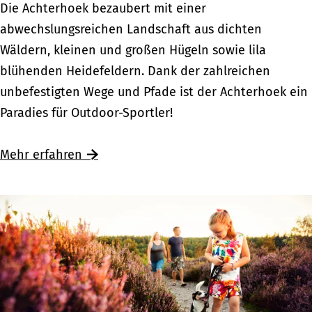
E
Die Achterhoek bezaubert mit einer
v
i
abwechslungsreichen Landschaft aus dichten
e
n
Wäldern, kleinen und großen Hügeln sowie lila
r
s
blühenden Heidefeldern. Dank der zahlreichen
i
p
unbefestigten Wege und Pfade ist der Achterhoek ein
j
o
Paradies für Outdoor-Sportler!
s
r
s
t
Mehr erfahren
e
l
l
i
c
h
e
r
K