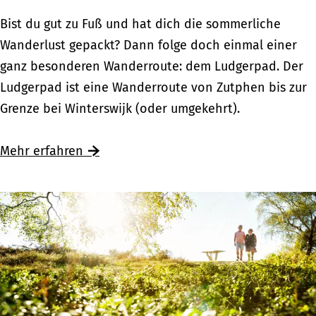
r
w
W
Bist du gut zu Fuß und hat dich die sommerliche
w
e
a
Wanderlust gepackt? Dann folge doch einmal einer
e
g
n
ganz besonderen Wanderroute: dem Ludgerpad. Der
g
:
d
Ludgerpad ist eine Wanderroute von Zutphen bis zur
s
U
e
Grenze bei Winterswijk (oder umgekehrt).
z
n
r
u
t
n
Mehr erfahren
d
e
a
e
r
u
n
w
f
h
e
d
i
g
e
s
s
m
t
z
L
o
u