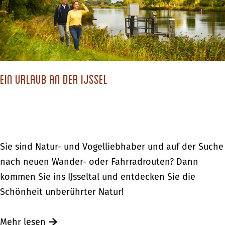
c
L
c
h
i
h
a
l
t
f
a
e
t
L
r
e
Ein Urlaub an der IJssel
a
h
n
n
o
–
d
e
b
s
k
l
c
E
Sie sind Natur- und Vogelliebhaber und auf der Suche
ü
h
i
nach neuen Wander- oder Fahrradrouten? Dann
h
a
n
kommen Sie ins IJsseltal und entdecken Sie die
e
f
U
Schönheit unberührter Natur!
n
t
r
d
e
l
Ü
Mehr lesen