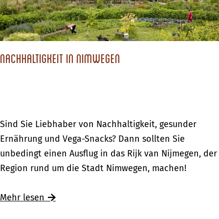
g
d
H
e
m
i
t
a
r
m
o
e
n
u
e
n
n
s
n
Nachhaltigkeit in Nimwegen
r
A
e
g
w
c
s
e
a
h
t
n
n
t
ä
i
d
e
N
Sind Sie Liebhaber von Nachhaltigkeit, gesunder
d
n
e
r
a
Ernährung und Vega-Snacks? Dann sollten Sie
t
H
r
h
c
unbedingt einen Ausflug in das Rijk van Nijmegen, der
e
o
u
o
h
Region rund um die Stadt Nimwegen, machen!
n
l
n
e
h
l
g
k
a
Ü
Mehr lesen
a
e
l
b
n
n