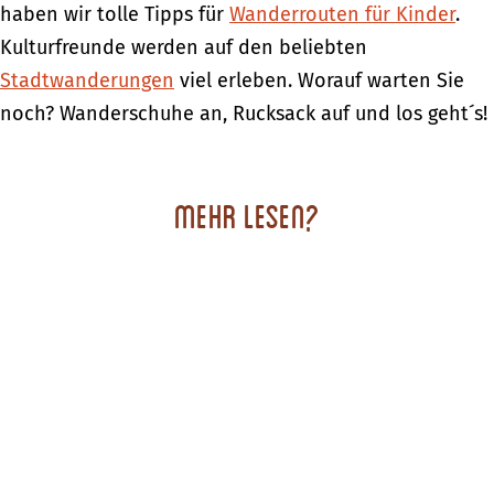
m
haben wir tolle Tipps für
Wanderrouten für Kinder
.
u
Kulturfreunde werden auf den beliebten
s
Stadtwanderungen
viel erleben. Worauf warten Sie
e
noch? Wanderschuhe an, Rucksack auf und los geht´s!
u
m
E
Mehr lesen?
n
t
e
r