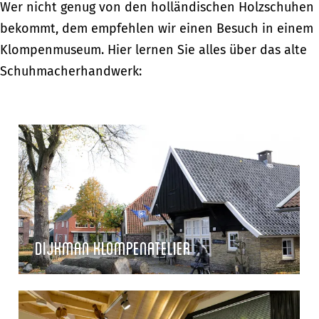
Wer nicht genug von den holländischen Holzschuhen
bekommt, dem empfehlen wir einen Besuch in einem
Klompenmuseum. Hier lernen Sie alles über das alte
Schuhmacherhandwerk:
D
i
j
k
m
a
Dijkman Klompenatelier
n
K
K
l