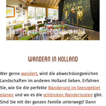
l
o
o
m
m
p
p
e
e
Klompen- en Zompenmuseum Enter
n
n
a
-
t
e
e
Wandern in Holland
n
l
Z
i
o
Wer gerne
e
wandert
, wird die abwechslungsreichen
m
Landschaften im anderen Holland lieben. Erfahren
r
p
Sie, wie Sie die perfekte
Wanderung im Grenzgebiet
e
planen
und wo es die
schönsten Wanderrouten
gibt.
n
Sind Sie mit der ganzen Familie unterwegs? Dann