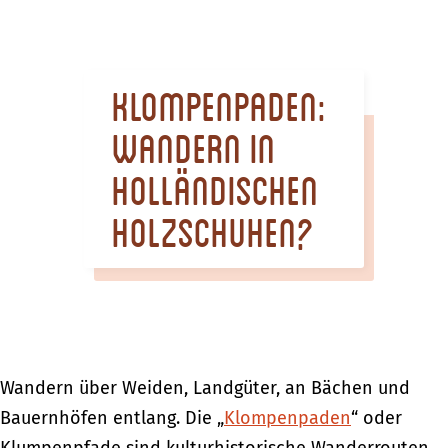
m
e
p
Klompenpaden:
a
g
Wandern in
e
holländischen
Holzschuhen?
Wandern über Weiden, Landgüter, an Bächen und
Bauernhöfen entlang. Die „
Klompenpaden
“ oder