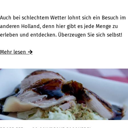
M
e
e
u
H
r
F
Auch bei schlechtem Wetter lohnt sich ein Besuch im
s
o
G
a
anderen Holland, denn hier gibt es jede Menge zu
e
l
r
m
erleben und entdecken. Überzeugen Sie sich selbst!
e
l
e
i
n
a
n
l
Ü
Mehr lesen
f
n
z
i
b
ü
d
e
e
e
r
:
n
r
K
M
a
F
i
u
u
a
n
s
s
m
d
e
f
i
e
e
l
l
r
n