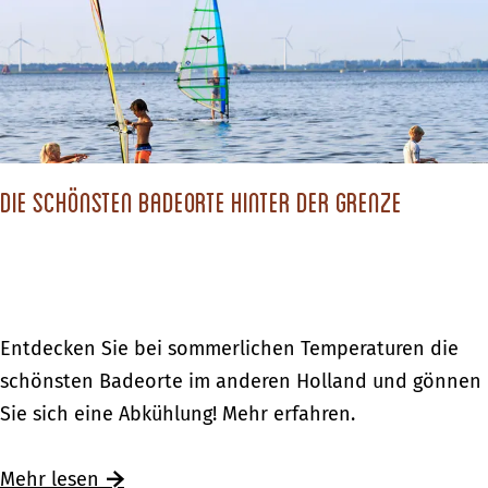
c
h
s
t
d
Die schönsten Badeorte hinter der Grenze
u
?
D
Entdecken Sie bei sommerlichen Temperaturen die
i
schönsten Badeorte im anderen Holland und gönnen
e
Sie sich eine Abkühlung! Mehr erfahren.
s
c
Ü
Mehr lesen