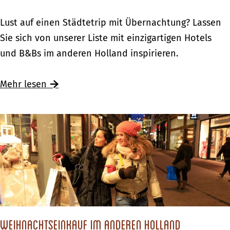
f
l
H
i
f
Ü
Lust auf einen Städtetrip mit Übernachtung? Lassen
o
n
a
b
Sie sich von unserer Liste mit einzigartigen Hotels
l
g
h
e
und B&Bs im anderen Holland inspirieren.
l
s
r
r
a
t
t
n
Mehr lesen
n
e
&
a
d
n
P
c
f
h
i
t
n
e
g
n
s
m
t
i
e
t
Weihnachtseinkauf im anderen Holland