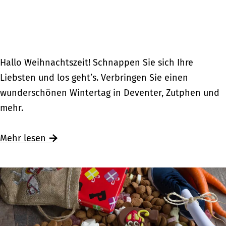
n
S
t
i
l
W
Hallo Weihnachtszeit! Schnappen Sie sich Ihre
e
Liebsten und los geht’s. Verbringen Sie einen
i
wunderschönen Wintertag in Deventer, Zutphen und
h
mehr.
n
a
Ü
Mehr lesen
c
b
h
e
t
r
s
W
e
e