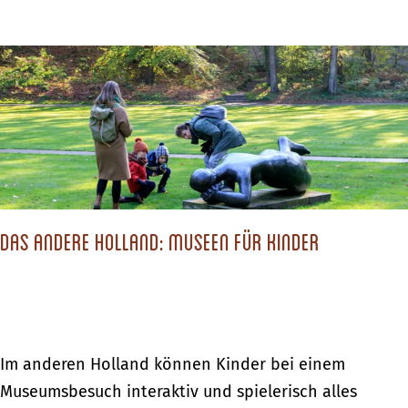
h
b
ö
e
n
r
s
D
t
i
e
e
n
s
B
c
a
Das andere Holland: Museen für Kinder
h
d
ö
e
n
o
s
r
t
D
Im anderen Holland können Kinder bei einem
t
e
a
Museumsbesuch interaktiv und spielerisch alles
e
n