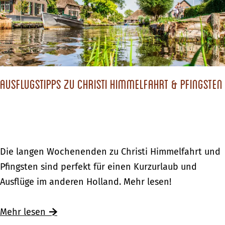
e
R
d
b
i
e
i
v
!
e
i
d
e
–
Ausflugstipps zu Christi Himmelfahrt & Pfingsten
r
W
e
a
n
s
g
s
e
A
Die langen Wochenenden zu Christi Himmelfahrt und
e
b
u
Pfingsten sind perfekt für einen Kurzurlaub und
r
i
s
Ausflüge im anderen Holland. Mehr lesen!
s
e
f
p
d
l
Ü
Mehr lesen
a
–