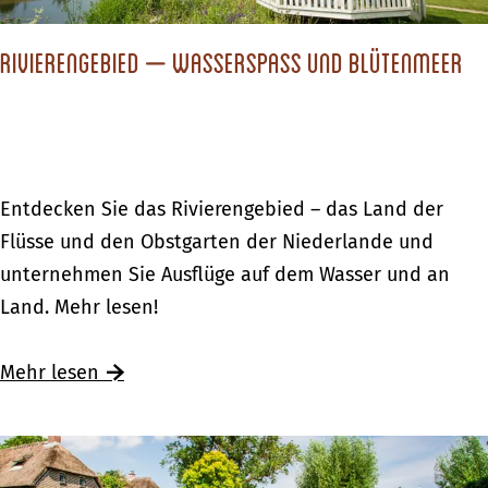
m
c
o
W
h
s
Rivierengebied – Wasserspass und Blütenmeer
e
l
c
t
e
h
t
c
m
e
h
e
r
t
R
Entdecken Sie das Rivierengebied – das Land der
c
e
i
Flüsse und den Obstgarten der Niederlande und
k
m
v
unternehmen Sie Ausflüge auf dem Wasser und an
t
W
i
Land. Mehr lesen!
E
e
e
n
t
r
Ü
Mehr lesen
s
t
e
b
c
e
n
e
h
r
g
r
e