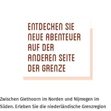
m
e
p
Entdecken Sie
a
g
neue Abenteuer
e
auf der
anderen Seite
der Grenze
Zwischen Giethoorn im Norden und Nijmegen im
Süden. Erleben Sie die niederländische Grenzregion