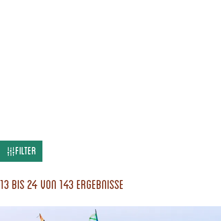
W
Filter
a
s
13 bis 24 von 143 Ergebnisse
s
u