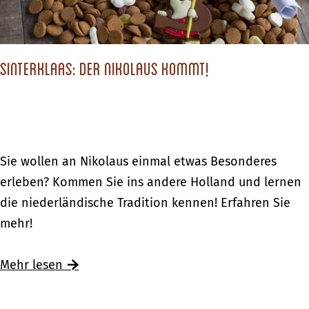
i
i
n
h
k
n
a
Sinterklaas: Der Nikolaus kommt!
a
u
c
f
h
i
t
m
s
S
Sie wollen an Nikolaus einmal etwas Besonderes
a
e
i
erleben? Kommen Sie ins andere Holland und lernen
n
i
n
die niederländische Tradition kennen! Erfahren Sie
d
n
t
mehr!
e
k
e
r
a
r
Ü
Mehr lesen
e
u
k
b
n
f
l
e