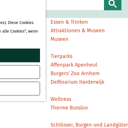
Sehen & Erleben
S
Shopping
u
Essen & Trinken
es). Diese Cookies
c
Attraktionen & Museen
e alle Cookies“, wenn
h
Museen
e
n
Tierparks
Affenpark Apenheul
Burgers' Zoo Arnhem
Delfinarium Harderwijk
Wellness
Therme Bussloo
Schlösser, Burgen und Landgüter