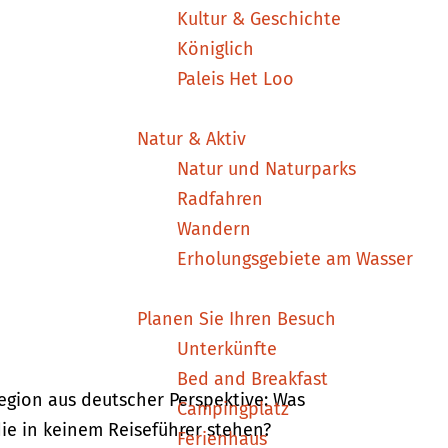
Kultur & Geschichte
Königlich
Paleis Het Loo
Natur & Aktiv
Natur und Naturparks
Radfahren
Wandern
Erholungsgebiete am Wasser
Planen Sie Ihren Besuch
Unterkünfte
Bed and Breakfast
egion aus deutscher Perspektive: Was
Campingplatz
die in keinem Reiseführer stehen?
Ferienhaus