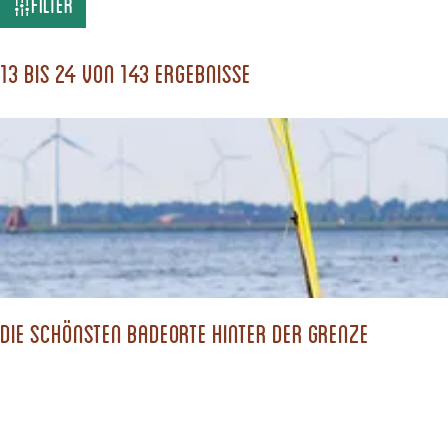
W
Filter
a
s
13 bis 24 von 143 Ergebnisse
s
u
c
h
s
t
d
Die schönsten Badeorte hinter der Grenze
u
?