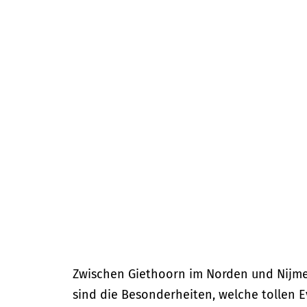
m
e
p
a
g
e
Zwischen Giethoorn im Norden und Nijmeg
sind die Besonderheiten, welche tollen E