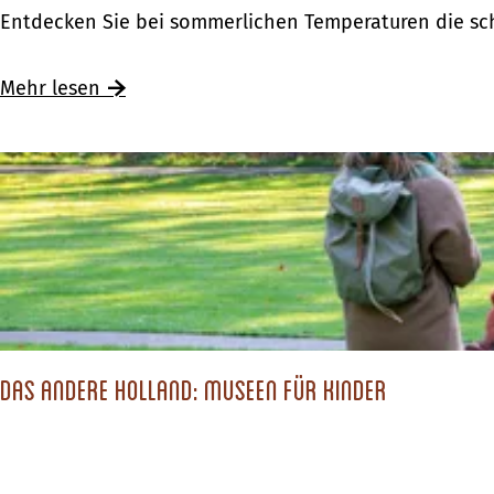
D
Entdecken Sie bei sommerlichen Temperaturen die sc
i
e
Ü
Mehr lesen
s
b
c
e
h
r
ö
D
n
i
s
e
t
s
e
c
n
Das andere Holland: Museen für Kinder
h
B
ö
a
n
d
s