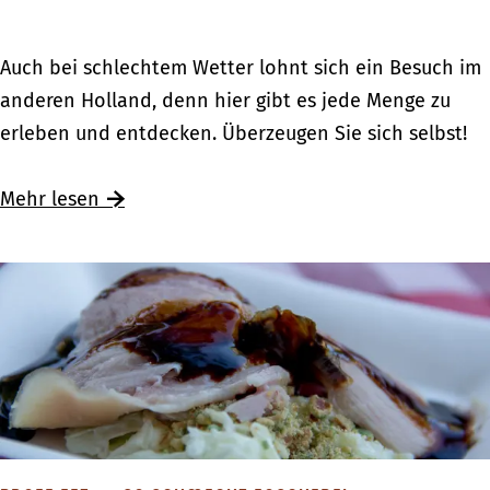
M
e
e
u
H
r
F
Auch bei schlechtem Wetter lohnt sich ein Besuch im
s
o
G
a
anderen Holland, denn hier gibt es jede Menge zu
e
l
r
m
erleben und entdecken. Überzeugen Sie sich selbst!
e
l
e
i
n
a
n
l
Ü
Mehr lesen
f
n
z
i
b
ü
d
e
e
e
r
:
n
r
K
M
a
F
i
u
u
a
n
s
s
m
d
e
f
i
e
e
l
l
r
n