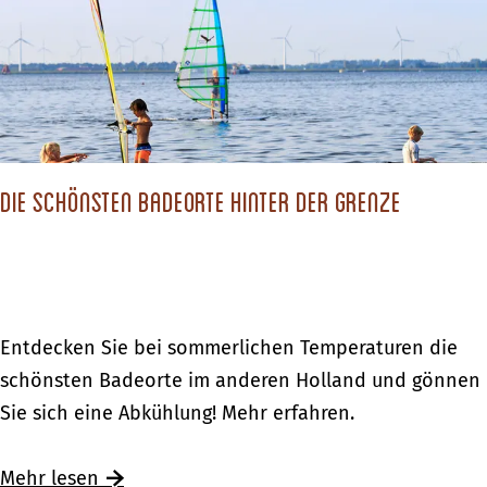
c
h
s
t
d
Die schönsten Badeorte hinter der Grenze
u
?
D
Entdecken Sie bei sommerlichen Temperaturen die
i
schönsten Badeorte im anderen Holland und gönnen
e
Sie sich eine Abkühlung! Mehr erfahren.
s
c
Ü
Mehr lesen