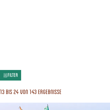
W
Filter
a
s
13 bis 24 von 143 Ergebnisse
s
u