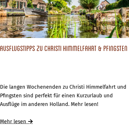
e
R
d
b
i
e
i
v
!
e
i
d
e
–
Ausflugstipps zu Christi Himmelfahrt & Pfingsten
r
W
e
a
n
s
g
s
e
A
Die langen Wochenenden zu Christi Himmelfahrt und
e
b
u
Pfingsten sind perfekt für einen Kurzurlaub und
r
i
s
Ausflüge im anderen Holland. Mehr lesen!
s
e
f
p
d
l
Ü
Mehr lesen
a
–