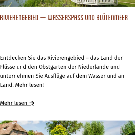
m
c
o
W
h
s
Rivierengebied – Wasserspass und Blütenmeer
e
l
c
t
e
h
t
c
m
e
h
e
r
t
R
Entdecken Sie das Rivierengebied – das Land der
c
e
i
Flüsse und den Obstgarten der Niederlande und
k
m
v
unternehmen Sie Ausflüge auf dem Wasser und an
t
W
i
Land. Mehr lesen!
E
e
e
n
t
r
Ü
Mehr lesen
s
t
e
b
c
e
n
e
h
r
g
r
e