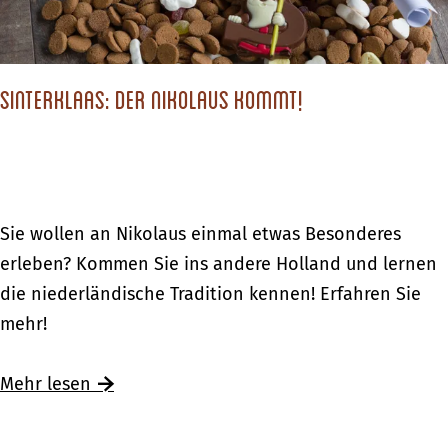
i
i
n
h
k
n
a
Sinterklaas: Der Nikolaus kommt!
a
u
c
f
h
i
t
m
s
S
Sie wollen an Nikolaus einmal etwas Besonderes
a
e
i
erleben? Kommen Sie ins andere Holland und lernen
n
i
n
die niederländische Tradition kennen! Erfahren Sie
d
n
t
mehr!
e
k
e
r
a
r
Ü
Mehr lesen
e
u
k
b
n
f
l
e