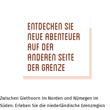
m
e
p
Entdecken Sie
a
g
neue Abenteuer
e
auf der
anderen Seite
der Grenze
Zwischen Giethoorn im Norden und Nijmegen im
Süden. Erleben Sie die niederländische Grenzregion