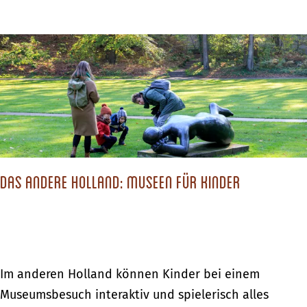
h
b
ö
e
n
r
s
D
t
i
e
e
n
s
B
c
a
Das andere Holland: Museen für Kinder
h
d
ö
e
n
o
s
r
t
D
Im anderen Holland können Kinder bei einem
t
e
a
Museumsbesuch interaktiv und spielerisch alles
e
n