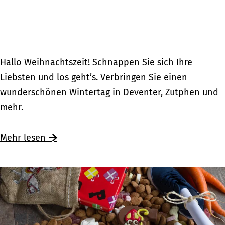
n
S
t
i
l
W
Hallo Weihnachtszeit! Schnappen Sie sich Ihre
e
Liebsten und los geht’s. Verbringen Sie einen
i
wunderschönen Wintertag in Deventer, Zutphen und
h
mehr.
n
a
Ü
Mehr lesen
c
b
h
e
t
r
s
W
e
e