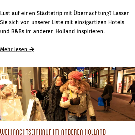
f
l
H
i
f
Ü
Lust auf einen Städtetrip mit Übernachtung? Lassen
o
n
a
b
Sie sich von unserer Liste mit einzigartigen Hotels
l
g
h
e
und B&Bs im anderen Holland inspirieren.
l
s
r
r
a
t
t
n
Mehr lesen
n
e
&
a
d
n
P
c
f
h
i
t
n
e
g
n
s
m
t
i
e
t
Weihnachtseinkauf im anderen Holland