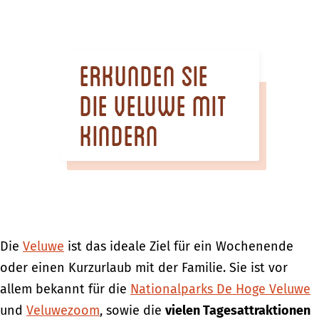
m
e
p
Erkunden Sie
a
g
die Veluwe mit
e
Kindern
Die
Veluwe
ist das ideale Ziel für ein Wochenende
oder einen Kurzurlaub mit der Familie. Sie ist vor
allem bekannt für die
Nationalparks De Hoge Veluwe
und
Veluwezoom
, sowie die
vielen Tagesattraktionen