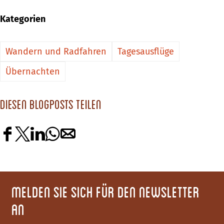
Kategorien
Wandern und Radfahren
Tagesausflüge
Übernachten
Diesen Blogposts teilen
D
D
D
D
D
i
i
i
i
i
e
e
e
e
e
s
s
s
s
s
Melden Sie sich für den Newsletter
e
e
e
e
e
an
S
S
S
S
S