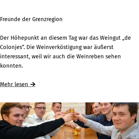
Z
n
u
d
Freunde der Grenzregion
t
e
p
W
Der Höhepunkt an diesem Tag war das Weingut „de
h
e
Colonjes“. Die Weinverköstigung war äußerst
e
i
interessant, weil wir auch die Weinreben sehen
n
n
konnten.
u
v
n
e
Mehr lesen
t
r
e
k
r
ö
w
s
e
t
g