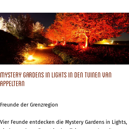
e
r
i
i
s
s
e
c
a
h
n
e
e
Z
i
e
n
Mystery Gardens in Lights in den Tuinen van
i
e
Appeltern
t
m
r
T
e
Freunde der Grenzregion
a
i
g
s
M
Vier Feunde entdecken die Mystery Gardens in Lights,
–
e