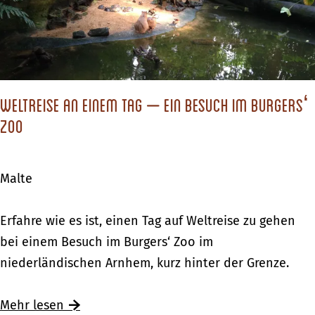
L
i
o
j
o
k
“
–
Weltreise an einem Tag – ein Besuch im Burgers‘
e
Zoo
i
n
Malte
e
k
W
Erfahre wie es ist, einen Tag auf Weltreise zu gehen
u
e
bei einem Besuch im Burgers‘ Zoo im
l
l
niederländischen Arnhem, kurz hinter der Grenze.
i
t
n
r
Mehr lesen
a