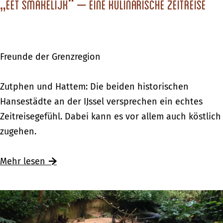
r
„Eet smakelijk“ – eine kulinarische Zeitreise
m
w
F
e
l
g
a
Freunde der Grenzregion
s
i
–
r
„
Zutphen und Hattem: Die beiden historischen
P
E
Hansestädte an der IJssel versprechen ein echtes
a
e
Zeitreisegefühl. Dabei kann es vor allem auch köstlich
l
t
zugehen.
e
s
i
m
Mehr lesen
s
a
H
k
e
e
t
l