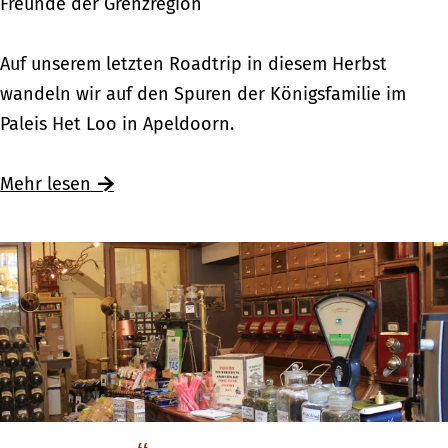
Freunde der Grenzregion
s
t
K
Auf unserem letzten Roadtrip in diesem Herbst
a
ö
wandeln wir auf den Spuren der Königsfamilie im
d
n
Paleis Het Loo in Apeldoorn.
t
i
m
g
Mehr lesen
i
l
t
i
f
c
r
h
i
u
s
n
c
t
h
e
e