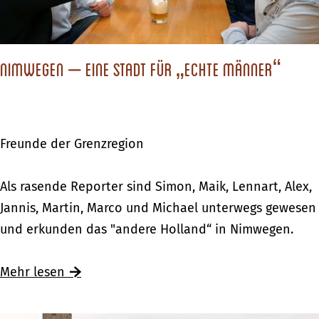
i
s
g
u
n
Nimwegen – eine Stadt für „echte Männer“
g
i
m
Freunde der Grenzregion
„
a
N
Als rasende Reporter sind Simon, Maik, Lennart, Alex,
n
i
Jannis, Martin, Marco und Michael unterwegs gewesen
d
m
und erkunden das "andere Holland“ in Nimwegen.
e
w
r
e
Mehr lesen
e
g
n
e