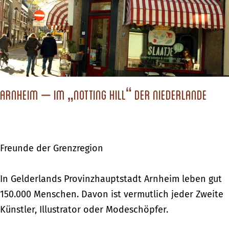
c
h
s
t
d
Arnheim – Im „Notting Hill“ der Niederlande
u
?
Freunde der Grenzregion
A
In Gelderlands Provinzhauptstadt Arnheim leben gut
r
150.000 Menschen. Davon ist vermutlich jeder Zweite
n
Künstler, Illustrator oder Modeschöpfer.
h