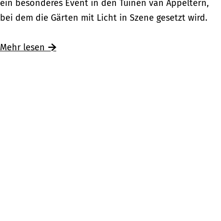
y
ein besonderes Event in den Tuinen van Appeltern,
e
s
bei dem die Gärten mit Licht in Szene gesetzt wird.
i
t
n
e
Mehr lesen
B
r
e
y
s
G
u
a
c
r
h
d
i
e
m
n
B
s
u
i
r
n
g