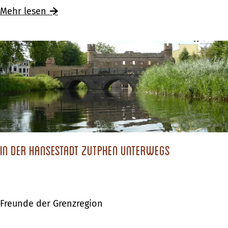
e
Mehr lesen
i
m
–
I
m
„
N
o
t
In der Hansestadt Zutphen unterwegs
t
i
n
Freunde der Grenzregion
g
H