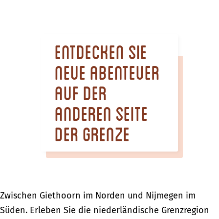
m
e
p
Entdecken Sie
a
g
neue Abenteuer
e
auf der
anderen Seite
der Grenze
Zwischen Giethoorn im Norden und Nijmegen im
Süden. Erleben Sie die niederländische Grenzregion