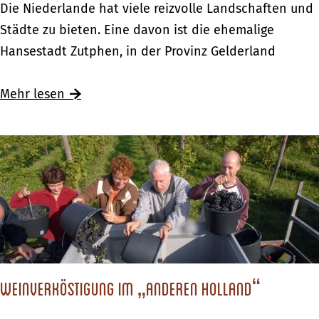
I
Die Niederlande hat viele reizvolle Landschaften und
i
n
Städte zu bieten. Eine davon ist die ehemalige
l
d
Hansestadt Zutphen, in der Provinz Gelderland
l
e
“
r
Mehr lesen
d
H
e
a
r
n
N
s
i
e
e
s
d
t
e
a
r
d
Weinverköstigung im „anderen Holland“
l
t
a