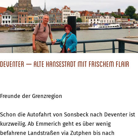
H
n
o
–
l
e
l
i
a
n
n
e
d
S
Deventer – Alte Hansestadt mit frischem Flair
“
t
a
d
Freunde der Grenzregion
t
f
D
Schon die Autofahrt von Sonsbeck nach Deventer ist
ü
e
kurzweilig. Ab Emmerich geht es über wenig
r
v
befahrene Landstraßen via Zutphen bis nach
„