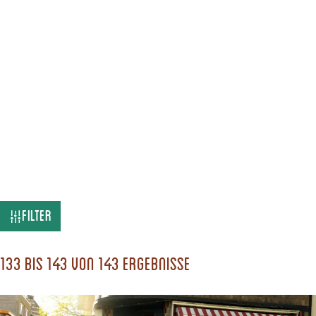
W
Filter
a
s
133 bis 143 von 143 Ergebnisse
s
u