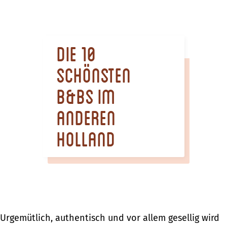
m
e
p
Die 10
a
g
schönsten
e
B&Bs im
anderen
Holland
Urgemütlich, authentisch und vor allem gesellig wird