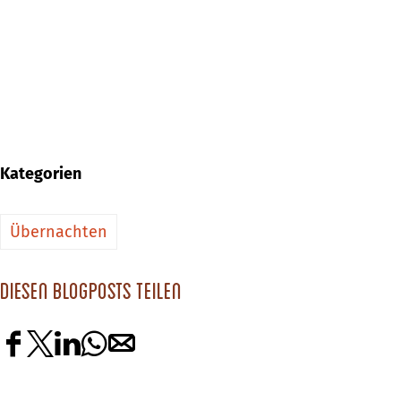
Kategorien
Übernachten
Diesen Blogposts teilen
D
D
D
D
D
i
i
i
i
i