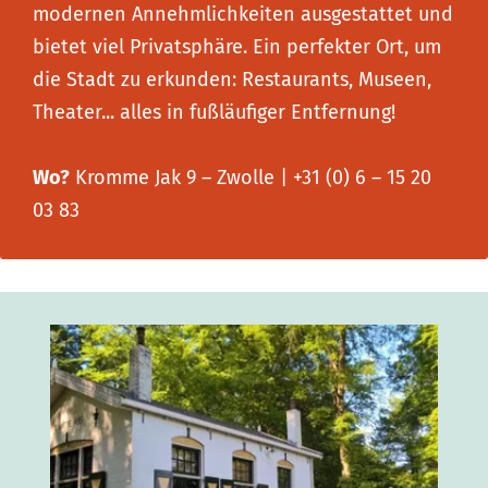
modernen Annehmlichkeiten ausgestattet und
bietet viel Privatsphäre. Ein perfekter Ort, um
die Stadt zu erkunden: Restaurants, Museen,
Theater... alles in fußläufiger Entfernung!
Wo?
Kromme Jak 9 – Zwolle | +31 (0) 6 – 15 20
03 83