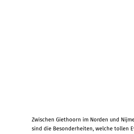
m
e
p
a
g
e
Zwischen Giethoorn im Norden und Nijmeg
sind die Besonderheiten, welche tollen E