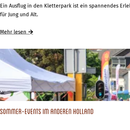
S
Ein Ausflug in den Kletterpark ist ein spannendes Erle
p
für Jung und Alt.
a
n
Ü
Mehr lesen
n
b
e
e
n
r
d
S
e
p
K
a
l
n
e
n
t
Sommer-Events im anderen Holland
e
t
n
e
d