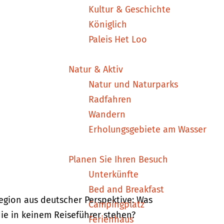
Kultur & Geschichte
Königlich
Paleis Het Loo
Natur & Aktiv
Natur und Naturparks
Radfahren
Wandern
Erholungsgebiete am Wasser
Planen Sie Ihren Besuch
Unterkünfte
Bed and Breakfast
egion aus deutscher Perspektive: Was
Campingplatz
die in keinem Reiseführer stehen?
Ferienhaus