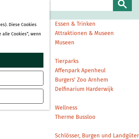
Sehen & Erleben
S
Shopping
u
Essen & Trinken
es). Diese Cookies
c
Attraktionen & Museen
e alle Cookies“, wenn
h
Museen
e
n
Tierparks
Affenpark Apenheul
Burgers' Zoo Arnhem
Delfinarium Harderwijk
Wellness
Therme Bussloo
Schlösser, Burgen und Landgüter