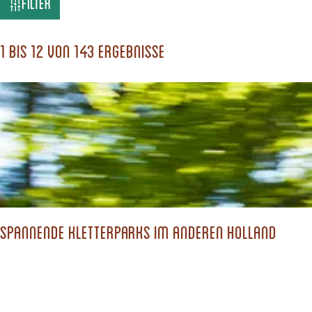
W
Filter
a
s
1 bis 12 von 143 Ergebnisse
s
u
c
h
s
t
d
Spannende Kletterparks im anderen Holland
u
?