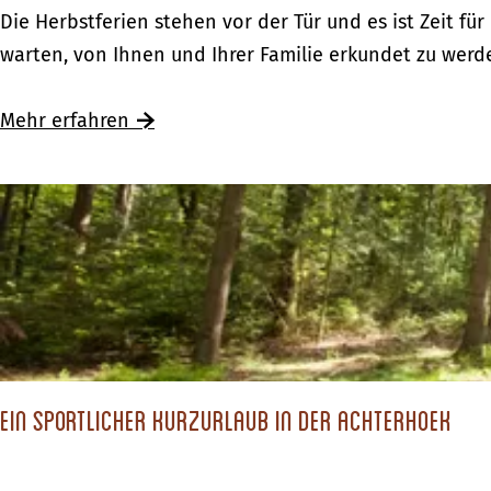
F
Die Herbstferien stehen vor der Tür und es ist Zeit für
a
warten, von Ihnen und Ihrer Familie erkundet zu werd
m
i
Mehr erfahren
l
i
e
n
a
b
e
n
t
Ein sportlicher Kurzurlaub in der Achterhoek
e
u