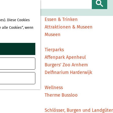
Sehen & Erleben
S
Shopping
u
Essen & Trinken
es). Diese Cookies
c
Attraktionen & Museen
e alle Cookies“, wenn
h
Museen
e
n
Tierparks
Affenpark Apenheul
Burgers' Zoo Arnhem
Delfinarium Harderwijk
Wellness
Therme Bussloo
Schlösser, Burgen und Landgüter