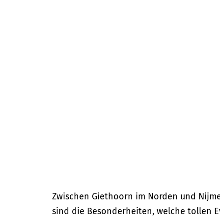
m
e
p
a
g
e
Zwischen Giethoorn im Norden und Nijmeg
sind die Besonderheiten, welche tollen E