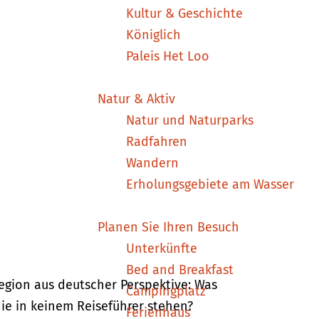
Kultur & Geschichte
Königlich
Paleis Het Loo
Natur & Aktiv
Natur und Naturparks
Radfahren
Wandern
Erholungsgebiete am Wasser
Planen Sie Ihren Besuch
Unterkünfte
Bed and Breakfast
egion aus deutscher Perspektive: Was
Campingplatz
die in keinem Reiseführer stehen?
Ferienhaus