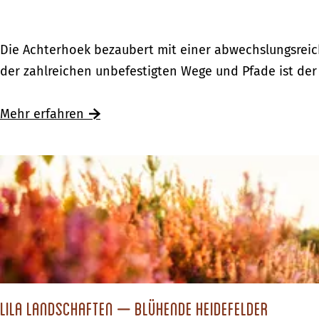
e
r
E
Die Achterhoek bezaubert mit einer abwechslungsreic
i
i
der zahlreichen unbefestigten Wege und Pfade ist der
n
n
O
s
Mehr erfahren
v
p
e
o
r
r
i
t
j
l
s
i
s
c
e
h
l
e
Lila Landschaften – blühende Heidefelder