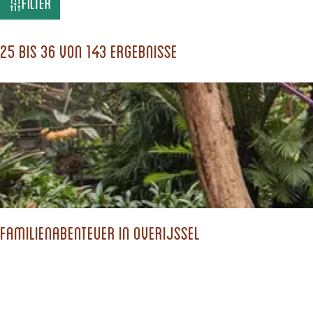
W
Filter
a
s
25 bis 36 von 143 Ergebnisse
s
u
c
h
s
t
d
Familienabenteuer in Overijssel
u
?