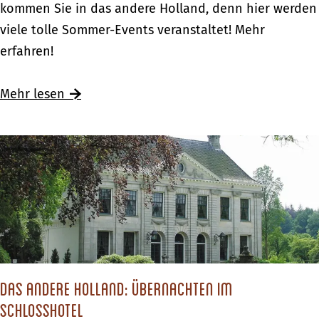
o
kommen Sie in das andere Holland, denn hier werden
s
e
m
viele tolle Sommer-Events veranstaltet! Mehr
i
t
m
erfahren!
m
t
e
a
e
r
Ü
Mehr lesen
n
r
-
b
d
p
E
e
e
a
v
r
r
r
e
S
e
k
n
o
n
s
t
m
H
i
s
m
o
m
i
e
l
a
m
Das andere Holland: Übernachten im
r
l
n
a
Schlosshotel
-
a
d