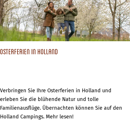
n
b
t
i
e
e
m
r
n
S
n
f
c
a
ü
h
c
r
Osterferien in Holland
l
h
K
o
t
i
s
e
n
s
n
d
h
i
O
Verbringen Sie Ihre Osterferien in Holland und
e
o
m
s
erleben Sie die blühende Natur und tolle
r
t
S
t
Familienausflüge. Übernachten können Sie auf den
e
c
e
Holland Campings. Mehr lesen!
l
h
r