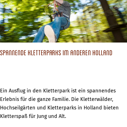
c
h
s
t
d
Spannende Kletterparks im anderen Holland
u
?
S
Ein Ausflug in den Kletterpark ist ein spannendes
p
Erlebnis für die ganze Familie. Die Kletterwälder,
a
Hochseilgärten und Kletterparks in Holland bieten
n
Kletterspaß für Jung und Alt.
n