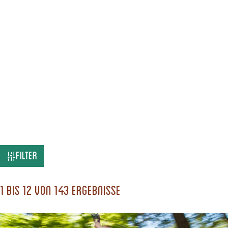
W
Filter
a
s
1 bis 12 von 143 Ergebnisse
s
u