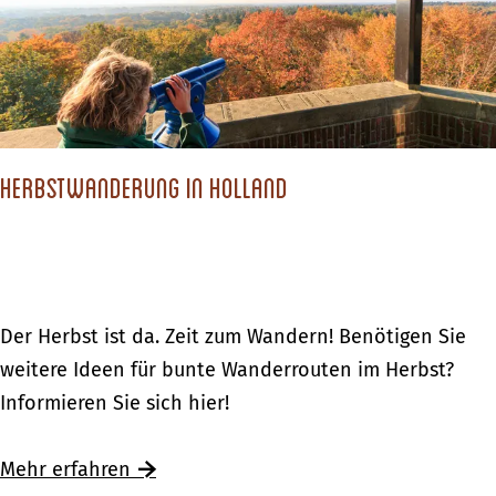
e
M
e
r
r
u
n
w
b
s
a
s
e
n
t
e
d
u
Herbstwanderung in Holland
n
e
n
:
r
d
H
u
W
e
n
i
r
g
H
Der Herbst ist da. Zeit zum Wandern! Benötigen Sie
n
b
e
e
weitere Ideen für bunte Wanderrouten im Herbst?
t
s
n
r
Informieren Sie sich hier!
e
t
b
r
u
s
Mehr erfahren
A
n