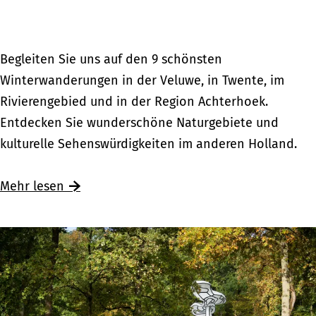
i
h
m
t
a
s
D
Begleiten Sie uns auf den 9 schönsten
n
f
i
Winterwanderungen in der Veluwe, in Twente, im
d
e
e
Rivierengebied und in der Region Achterhoek.
e
r
9
Entdecken Sie wunderschöne Naturgebiete und
r
i
s
kulturelle Sehenswürdigkeiten im anderen Holland.
e
e
c
n
n
h
Ü
Mehr lesen
H
i
ö
b
o
m
n
e
l
a
s
r
l
n
t
D
a
d
e
i
n
e
n
e