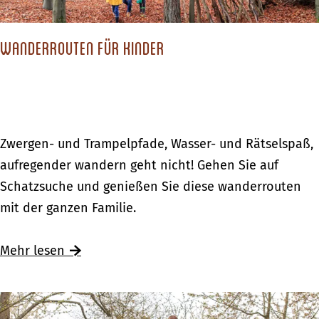
l
a
H
a
n
o
n
Wanderrouten für Kinder
d
l
d
e
l
:
r
a
Ü
e
n
b
H
d
W
Zwergen- und Trampelpfade, Wasser- und Rätselspaß,
e
o
a
aufregender wandern geht nicht! Gehen Sie auf
r
l
n
Schatzsuche und genießen Sie diese wanderrouten
n
l
d
mit der ganzen Familie.
a
a
e
c
n
r
Mehr lesen
h
d
r
t
:
o
e
Ü
u