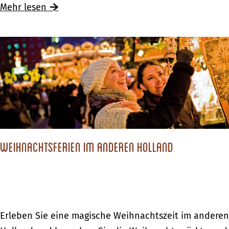
l
f
Mehr lesen
o
e
s
r
s
i
h
e
o
n
t
i
e
n
l
H
o
Weihnachtsferien im anderen Holland
l
l
a
n
W
Erleben Sie eine magische Weihnachtszeit im anderen
d