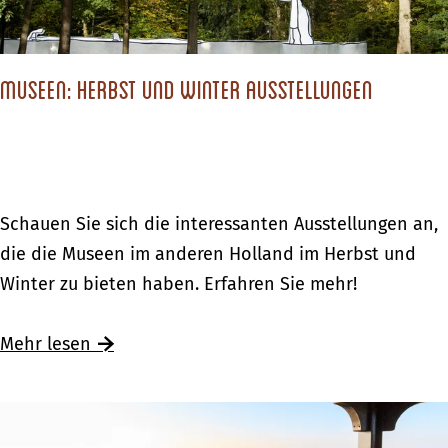
d
r
W
9
e
i
s
n
n
Museen: Herbst und Winter Ausstellungen
c
H
t
h
o
e
ö
l
r
n
l
w
s
a
M
Schauen Sie sich die interessanten Ausstellungen an,
a
t
n
u
die die Museen im anderen Holland im Herbst und
n
e
d
s
Winter zu bieten haben. Erfahren Sie mehr!
d
n
e
e
W
e
Ü
Mehr lesen
r
i
n
b
u
n
:
e
n
t
H
r
g
e