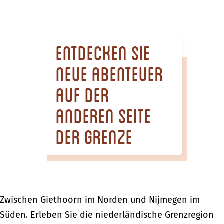
m
e
p
Entdecken Sie
a
g
neue Abenteuer
e
auf der
anderen Seite
der Grenze
Zwischen Giethoorn im Norden und Nijmegen im
Süden. Erleben Sie die niederländische Grenzregion