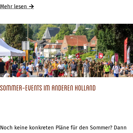
e
Ü
Mehr lesen
n
b
d
e
e
r
K
S
l
p
e
a
t
n
t
n
e
Sommer-Events im anderen Holland
e
r
n
p
d
a
e
r
K
S
Noch keine konkreten Pläne für den Sommer? Dann
k
l