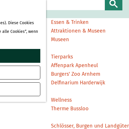
Sehen & Erleben
S
Shopping
u
Essen & Trinken
es). Diese Cookies
c
Attraktionen & Museen
e alle Cookies“, wenn
h
Museen
e
n
Tierparks
Affenpark Apenheul
Burgers' Zoo Arnhem
Delfinarium Harderwijk
Wellness
Therme Bussloo
Schlösser, Burgen und Landgüter