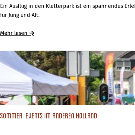
S
Ein Ausflug in den Kletterpark ist ein spannendes Erle
p
für Jung und Alt.
a
n
Ü
Mehr lesen
n
b
e
e
n
r
d
S
e
p
K
a
l
n
e
n
t
Sommer-Events im anderen Holland
e
t
n
e
d