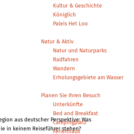
Kultur & Geschichte
Königlich
Paleis Het Loo
Natur & Aktiv
Natur und Naturparks
Radfahren
Wandern
Erholungsgebiete am Wasser
Planen Sie Ihren Besuch
Unterkünfte
Bed and Breakfast
egion aus deutscher Perspektive: Was
Campingplatz
die in keinem Reiseführer stehen?
Ferienhaus