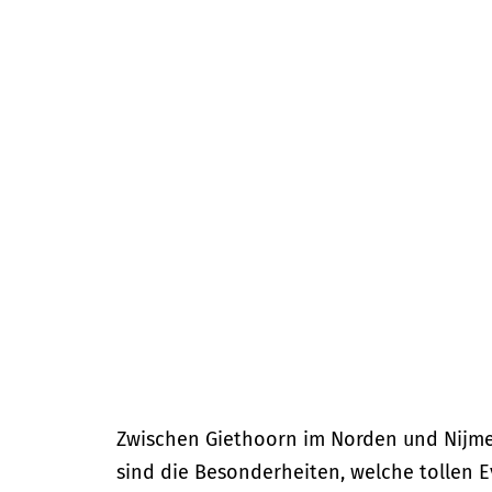
m
e
p
a
g
e
Zwischen Giethoorn im Norden und Nijmeg
sind die Besonderheiten, welche tollen E