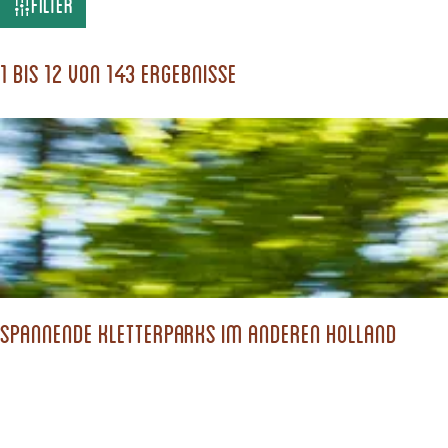
W
Filter
a
s
1 bis 12 von 143 Ergebnisse
s
u
c
h
s
t
d
Spannende Kletterparks im anderen Holland
u
?