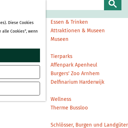
Sehen & Erleben
S
Shopping
u
Essen & Trinken
es). Diese Cookies
c
Attraktionen & Museen
e alle Cookies“, wenn
h
Museen
e
n
Tierparks
Affenpark Apenheul
Burgers' Zoo Arnhem
Delfinarium Harderwijk
Wellness
Therme Bussloo
Schlösser, Burgen und Landgüter