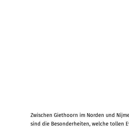
m
e
p
a
g
e
Zwischen Giethoorn im Norden und Nijmeg
sind die Besonderheiten, welche tollen E