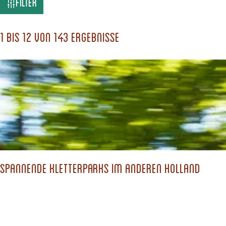
W
Filter
a
s
1 bis 12 von 143 Ergebnisse
s
u
c
h
s
t
d
Spannende Kletterparks im anderen Holland
u
?