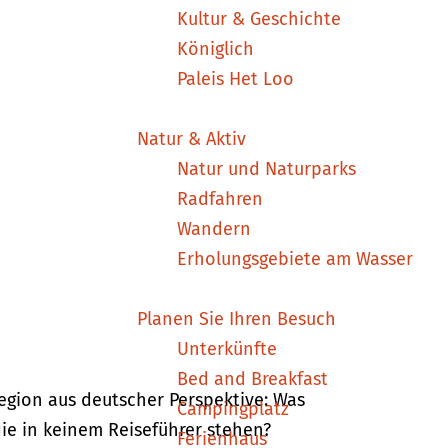
Kultur & Geschichte
Königlich
Paleis Het Loo
Natur & Aktiv
Natur und Naturparks
Radfahren
Wandern
Erholungsgebiete am Wasser
Planen Sie Ihren Besuch
Unterkünfte
Bed and Breakfast
egion aus deutscher Perspektive: Was
Campingplatz
die in keinem Reiseführer stehen?
Ferienhaus