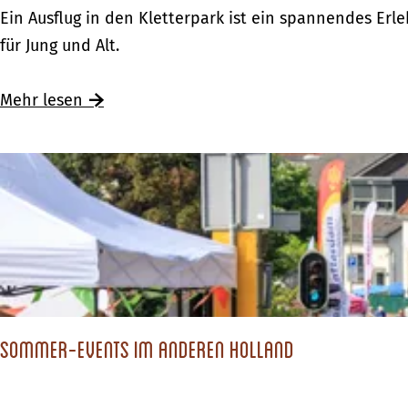
S
Ein Ausflug in den Kletterpark ist ein spannendes Erle
p
für Jung und Alt.
a
n
Ü
Mehr lesen
n
b
e
e
n
r
d
S
e
p
K
a
l
n
e
n
t
Sommer-Events im anderen Holland
e
t
n
e
d