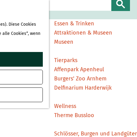
Sehen & Erleben
S
Shopping
u
Essen & Trinken
es). Diese Cookies
c
Attraktionen & Museen
e alle Cookies“, wenn
h
Museen
e
n
Tierparks
Affenpark Apenheul
Burgers' Zoo Arnhem
Delfinarium Harderwijk
Wellness
Therme Bussloo
Schlösser, Burgen und Landgüter