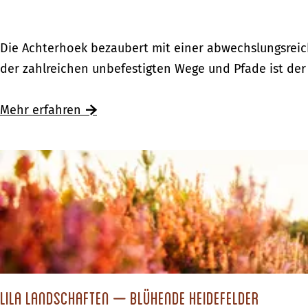
e
r
E
Die Achterhoek bezaubert mit einer abwechslungsreic
i
i
der zahlreichen unbefestigten Wege und Pfade ist der
n
n
O
s
Mehr erfahren
v
p
e
o
r
r
i
t
j
l
s
i
s
c
e
h
l
e
Lila Landschaften – blühende Heidefelder