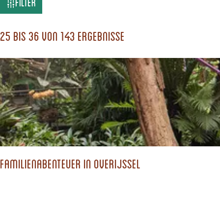
W
Filter
a
s
25 bis 36 von 143 Ergebnisse
s
u
c
h
s
t
d
Familienabenteuer in Overijssel
u
?