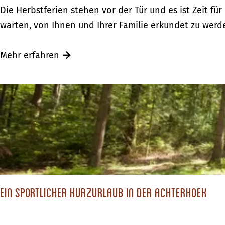
F
Die Herbstferien stehen vor der Tür und es ist Zeit für
a
warten, von Ihnen und Ihrer Familie erkundet zu werd
m
i
Mehr erfahren
l
i
e
n
a
b
e
n
t
Ein sportlicher Kurzurlaub in der Achterhoek
e
u