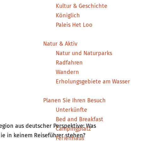
Kultur & Geschichte
Königlich
Paleis Het Loo
Natur & Aktiv
Natur und Naturparks
Radfahren
Wandern
Erholungsgebiete am Wasser
Planen Sie Ihren Besuch
Unterkünfte
Bed and Breakfast
egion aus deutscher Perspektive: Was
Campingplatz
die in keinem Reiseführer stehen?
Ferienhaus