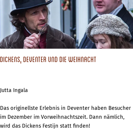
d
w
P
i
u
s
t
c
t
h
:
e
G
Dickens, Deventer und die Weihnacht
n
o
S
l
c
f
h
Jutta Ingala
e
a
n
f
D
Das originellste Erlebnis in Deventer haben Besucher
f
e
i
im Dezember im Vorweihnachtszeit. Dann nämlich,
ü
n
c
wird das Dickens Festijn statt finden!
r
u