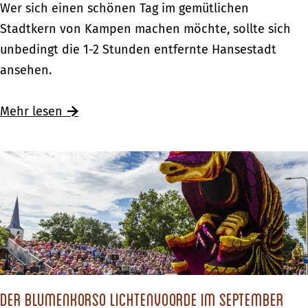
K
Wer sich einen schönen Tag im gemütlichen
c
a
Stadtkern von Kampen machen möchte, sollte sich
h
m
unbedingt die 1-2 Stunden entfernte Hansestadt
d
p
ansehen.
a
e
s
n
Mehr lesen
‚
–
a
E
n
i
d
n
e
T
r
a
e
g
H
i
o
n
Der Blumenkorso Lichtenvoorde im September
l