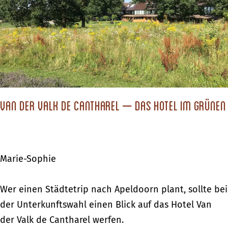
d
u
e
r
i
d
m
u
S
r
e
c
p
h
Van der Valk de Cantharel – Das Hotel im Grünen
t
d
e
i
m
e
b
Marie-Sophie
d
e
e
r
V
Wer einen Städtetrip nach Apeldoorn plant, sollte bei
u
a
der Unterkunftswahl einen Blick auf das Hotel Van
t
n
der Valk de Cantharel werfen.
s