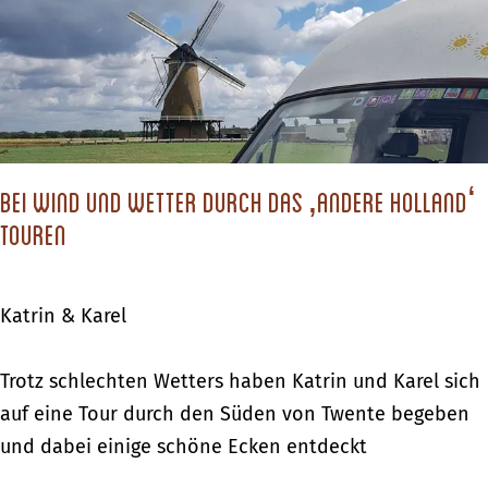
c
h
s
t
d
Bei Wind und Wetter durch das ‚andere Holland‘
u
touren
?
Katrin & Karel
B
Trotz schlechten Wetters haben Katrin und Karel sich
e
auf eine Tour durch den Süden von Twente begeben
i
und dabei einige schöne Ecken entdeckt
W