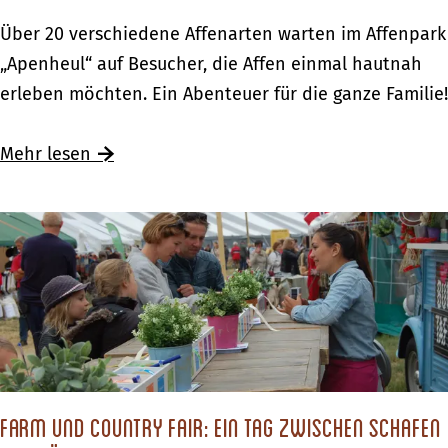
r
c
A
Über 20 verschiedene Affenarten warten im Affenpark
e
h
p
„Apenheul“ auf Besucher, die Affen einmal hautnah
l
e
e
erleben möchten. Ein Abenteuer für die ganze Familie!
–
G
n
D
r
h
Mehr lesen
a
e
e
s
n
u
H
z
l
o
r
–
t
e
D
e
g
e
l
i
r
i
o
A
m
n
f
Farm und Country Fair: Ein Tag zwischen Schafen
G