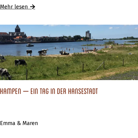
i
Mehr lesen
n
d
u
n
d
W
e
t
t
Kampen – Ein Tag in der Hansestadt
e
r
d
Emma & Maren
u
r