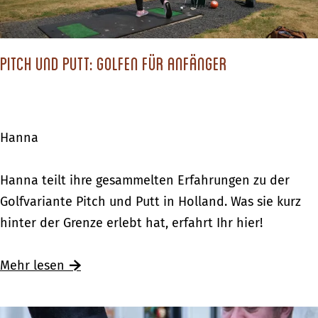
o
t
p
r
e
y
Pitch und Putt: Golfen für Anfänger
n
F
d
a
e
i
a
Hanna
r
p
:
e
P
Hanna teilt ihre gesammelten Erfahrungen zu der
E
n
i
Golfvariante Pitch und Putt in Holland. Was sie kurz
i
“
t
hinter der Grenze erlebt hat, erfahrt Ihr hier!
n
c
T
h
Mehr lesen
a
u
g
n
z