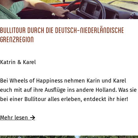
o
r
s
o
Bullitour durch die deutsch-niederländische
L
Grenzregion
i
c
Katrin & Karel
h
t
B
Bei Wheels of Happiness nehmen Karin und Karel
e
u
euch mit auf ihre Ausflüge ins andere Holland. Was sie
n
l
bei einer Bullitour alles erleben, entdeckt ihr hier!
v
l
o
i
Mehr lesen
o
t
r
o