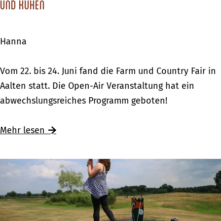
f
und Kühen
r
e
ü
n
n
Hanna
p
e
a
n
F
Vom 22. bis 24. Juni fand die Farm und Country Fair in
r
a
Aalten statt. Die Open-Air Veranstaltung hat ein
k
r
abwechslungsreiches Programm geboten!
m
m
i
u
Mehr lesen
t
n
„
d
L
C
o
o
s
u
l
n