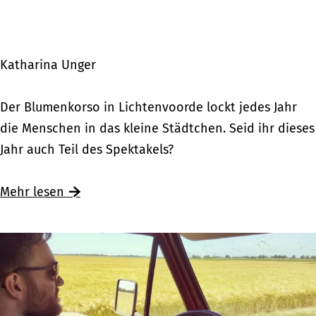
d
l
e
a
r
n
Katharina Unger
H
d
a
‘
D
Der Blumenkorso in Lichtenvoorde lockt jedes Jahr
n
t
e
die Menschen in das kleine Städtchen. Seid ihr dieses
s
o
r
Jahr auch Teil des Spektakels?
e
u
B
s
r
l
Mehr lesen
t
e
u
a
n
m
d
e
t
n
k