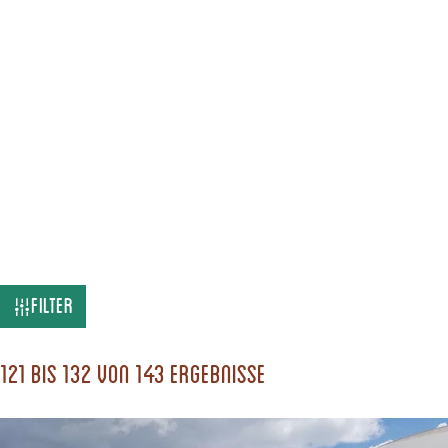
W
Filter
a
s
121 bis 132 von 143 Ergebnisse
s
u