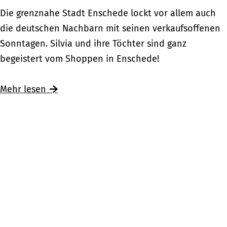
d
E
Die grenznahe Stadt Enschede lockt vor allem auch
d
n
die deutschen Nachbarn mit seinen verkaufsoffenen
i
s
Sonntagen. Silvia und ihre Töchter sind ganz
e
c
begeistert vom Shoppen in Enschede!
W
h
e
e
Mehr lesen
i
d
h
e
n
–
a
„
c
L
h
e
t
k
k
e