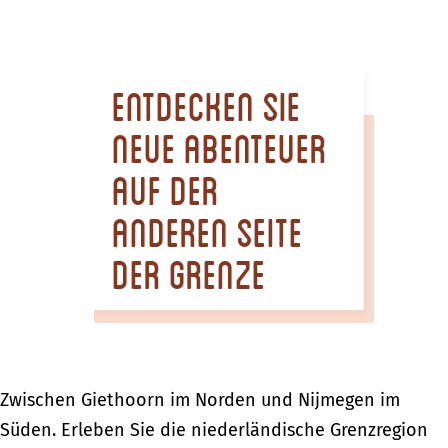
m
e
p
Entdecken Sie
a
g
neue Abenteuer
e
auf der
anderen Seite
der Grenze
Zwischen Giethoorn im Norden und Nijmegen im
Süden. Erleben Sie die niederländische Grenzregion