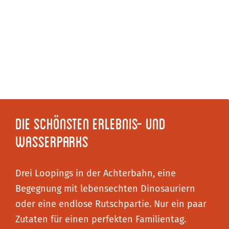
i
s
&
K
i
n
d
e
Die schönsten Erlebnis- und
r
Wasserparks
r
o
u
Drei Loopings in der Achterbahn, eine
t
Begegnung mit lebensechten Dinosauriern
e
oder eine endlose Rutschpartie. Nur ein paar
n
Zutaten für einen perfekten Familientag.