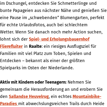
im Dschungel, entdecken Sie Schmetterlinge und
/
bunte Papageien aus nächster Nähe und genießen Sie
Z
eine Pause im „schwebenden“ Blumengarten, perfekt
w
für echte Urlaubsfotos, auch bei schlechtem
o
Wetter. Wenn Sie danach noch mehr Action suchen,
l
lohnt sich der
l
Spiel- und Erholungsbauernhof
Flierefluiter
e
in
Raalte
: ein riesiges Ausflugsziel für
Familien mit viel Platz zum Toben, Spielen und
Entdecken – bekannt als einer der größten
Spielparks im Osten der Niederlande.
Aktiv mit Kindern oder Teenagern:
Nehmen Sie
gemeinsam die Herausforderung an und erobern Sie
den
Sallandse Heuvelrug
, ein echtes
Mountainbike-
Paradies
mit abwechslungsreichen Trails durch Heide