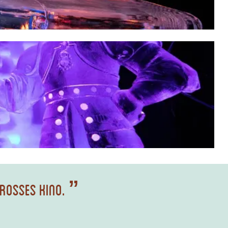
grosses Kino.
”