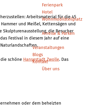
Ferienpark
Hotel
erzustellen: Arbeitsmaterial für die 45
Wohnmobilstellplatz
 Hammer und Meißel, Kettensägen und
e Skulpturenausstellung, die Besucher
Anreise & Parken
s Festival in diesem Jahr auf eine
 Naturlandschaften.
Veranstaltungen
Blogs
n die schöne
Hansestadt Zwolle
. Das
Kontakt
Über uns
 unternehmen oder dem beheizten