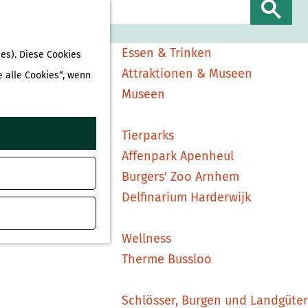
Sehen & Erleben
S
Shopping
u
Essen & Trinken
es). Diese Cookies
c
Attraktionen & Museen
e alle Cookies“, wenn
h
Museen
e
n
Tierparks
Affenpark Apenheul
Burgers' Zoo Arnhem
Delfinarium Harderwijk
Wellness
Therme Bussloo
Schlösser, Burgen und Landgüter