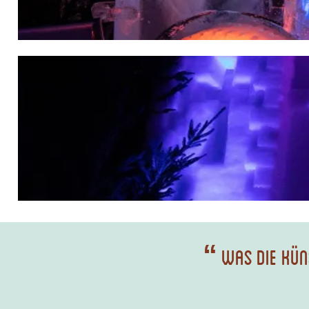
“
Was die Küns