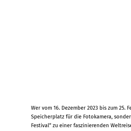
m
e
p
a
g
e
Wer vom 16. Dezember 2023 bis zum 25. Fe
Speicherplatz für die Fotokamera, sonde
Festival“ zu einer faszinierenden Weltrei