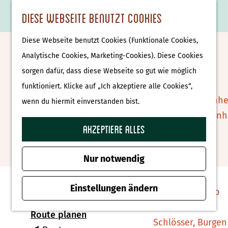
Essen & Trinken
K
F
S
Diese Webseite benutzt Cookies
S
Attraktionen &
a
a
u
M
G
u
Museen
Diese Webseite benutzt Cookies (Funktionale Cookies,
r
v
c
e
e
Geführte Besichtigung des
c
Museen
Analytische Cookies, Marketing-Cookies). Diese Cookies
t
o
h
n
h
h
sorgen dafür, dass diese Webseite so gut wie möglich
Klosters: "Kom en Zie"
e
r
e
ü
e
e
Tierparks
funktioniert. Klicke auf „Ich akzeptiere alle Cookies“,
i
n
n
n
Affenpark Apenhe
wenn du hiermit einverstanden bist.
t
Zu Favoriten hin
Zu Favoriten hinzufügen
S
Burgers' Zoo Arn
e
i
Akzeptiere alles
Delfinarium
n
e
Harderwijk
Kontakt
z
Nur notwendig
u
Wellness
Gravenallee 30
r
Einstellungen ändern
Therme Bussloo
7591PE Denekamp
H
b
Route planen
o
Schlösser, Burgen