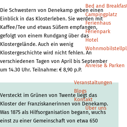
c
c
h
Bed and Breakfas
h
h
t
Die Schwestern von Denekamp geben einen
Campingplatz
t
t
i
Einblick in das Klosterleben. Sie werden mit
Ferienhaus
i
i
g
Kaffee/Tee und etwas Süßem empfangen,
Ferienpark
g
g
u
gefolgt von einem Rundgang über das
Hotel
u
u
n
Klostergelände. Auch ein wenig
Wohnmobilstellpl
n
n
g
Klostergeschichte wird nicht fehlen. An
g
g
d
verschiedenen Tagen von April bis September
Anreise & Parken
d
d
e
um 14.30 Uhr. Teilnahme: € 8,90 p.P.
e
e
s
Veranstaltungen
s
s
K
Blogs
K
K
l
Versteckt im Grünen von Twente liegt das
Kontakt
l
l
o
Kloster der Franziskanerinnen von Denekamp.
Über uns
o
o
s
Was 1875 als Hilfsorganisation begann, wuchs
s
s
t
einst zu einer Gemeinschaft von etwa 650