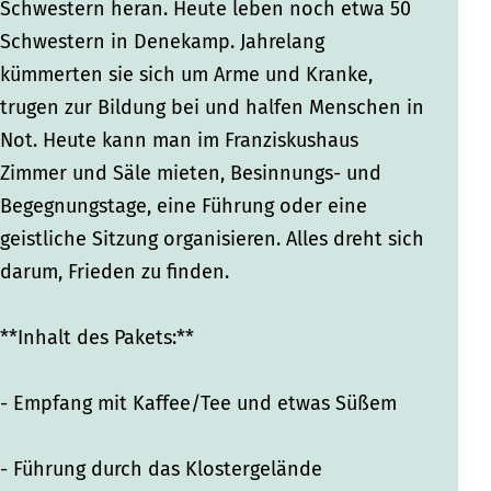
t
t
e
Schwestern heran. Heute leben noch etwa 50
e
e
r
Schwestern in Denekamp. Jahrelang
r
r
s
kümmerten sie sich um Arme und Kranke,
s
s
:
trugen zur Bildung bei und halfen Menschen in
:
:
"
Not. Heute kann man im Franziskushaus
"
"
K
Zimmer und Säle mieten, Besinnungs- und
K
K
o
Begegnungstage, eine Führung oder eine
o
o
m
geistliche Sitzung organisieren. Alles dreht sich
m
m
e
darum, Frieden zu finden.
e
e
n
n
n
Z
**Inhalt des Pakets:**
Z
Z
i
i
i
e
- Empfang mit Kaffee/Tee und etwas Süßem
e
e
"
"
"
- Führung durch das Klostergelände