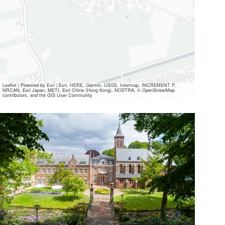
Leaflet
|
Powered by Esri | Esri, HERE, Garmin, USGS, Intermap, INCREMENT P,
NRCAN, Esri Japan, METI, Esri China (Hong Kong), NOSTRA, © OpenStreetMap
contributors, and the GIS User Community
Alle
Mediendateien
ansehen