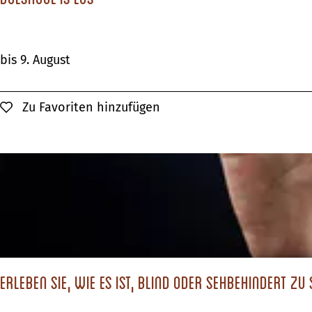
a
n
B
bis 9. August
e
o
i
e
n
Zu Favoriten hinzufügen
Zu Favoriten hinzufügen
s
e
k
m
o
T
o
a
l
g
i
s
L
Erleben Sie, wie es ist, blind oder sehbehindert zu 
ö
s