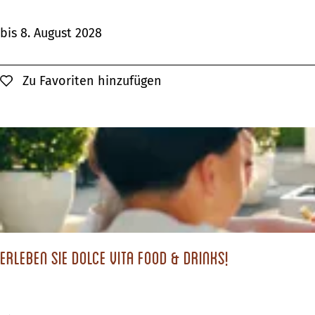
E
bis 8. August 2028
r
l
Zu Favoriten hinzufügen
Zu Favoriten hinzufügen
e
b
e
n
S
i
e
,
Erleben Sie Dolce Vita Food & Drinks!
w
i
e