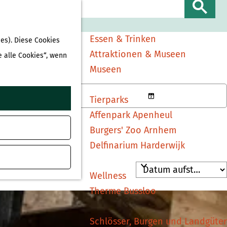
Sehen & Erleben
S
Shopping
u
Essen & Trinken
es). Diese Cookies
c
Attraktionen & Museen
e alle Cookies“, wenn
h
Museen
e
n
e
Tierparks
D
Affenpark Apenheul
a
Burgers' Zoo Arnhem
t
Delfinarium Harderwijk
u
m
Wellness
a
Therme Bussloo
u
s
Schlösser, Burgen und Landgüter
w