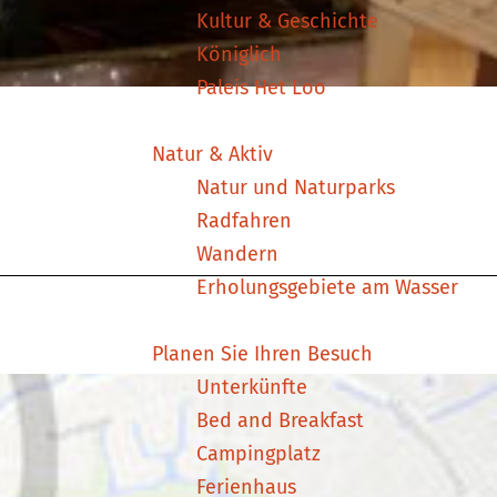
Kultur & Geschichte
ä
Königlich
h
Paleis Het Loo
l
e
Natur & Aktiv
n
Natur und Naturparks
Radfahren
Wandern
Erholungsgebiete am Wasser
Planen Sie Ihren Besuch
Unterkünfte
Bed and Breakfast
Campingplatz
Ferienhaus