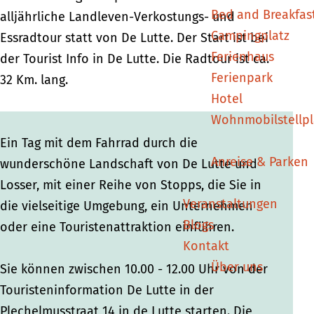
Bed and Breakfas
u
u
r
alljährliche Landleven-Verkostungs- und
Campingplatz
r
r
Essradtour statt von De Lutte. Der Start ist bei
Ferienhaus
der Tourist Info in De Lutte. Die Radtour ist ca.
Ferienpark
32 Km. lang.
Hotel
Wohnmobilstellpl
Ein Tag mit dem Fahrrad durch die
Anreise & Parken
wunderschöne Landschaft von De Lutte und
Losser, mit einer Reihe von Stopps, die Sie in
Veranstaltungen
die vielseitige Umgebung, ein Unternehmen
Blogs
oder eine Touristenattraktion einführen.
Kontakt
Über uns
Sie können zwischen 10.00 - 12.00 Uhr von der
Touristeninformation De Lutte in der
Plechelmusstraat 14 in de Lutte starten. Die