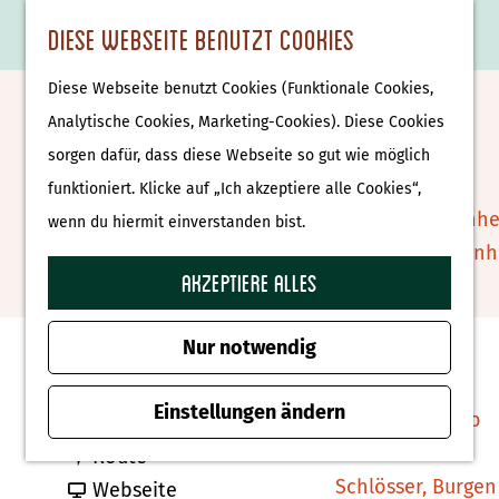
Essen & Trinken
K
F
S
Diese Webseite benutzt Cookies
S
Attraktionen &
a
a
u
M
G
u
Museen
Diese Webseite benutzt Cookies (Funktionale Cookies,
r
v
c
e
e
Land Life Bike Tour
c
Museen
Analytische Cookies, Marketing-Cookies). Diese Cookies
t
o
h
n
h
h
sorgen dafür, dass diese Webseite so gut wie möglich
e
r
e
ü
e
e
Tierparks
Zu Favoriten hin
funktioniert. Klicke auf „Ich akzeptiere alle Cookies“,
Zu Favoriten hinzufügen
i
n
n
n
Affenpark Apenhe
wenn du hiermit einverstanden bist.
t
S
Burgers' Zoo Arn
e
i
Akzeptiere alles
Delfinarium
Kontakt
n
e
Harderwijk
z
Nur notwendig
Plechelmusstraat 14
u
Wellness
7587 AM De Lutte
r
Einstellungen ändern
Therme Bussloo
b
Route planen
H
b
i
Route
o
Schlösser, Burgen
i
a
s
Webseite