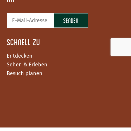
Schnell zu
Entdecken
Sehen & Erleben
Besuch planen
F
I
Y
a
n
o