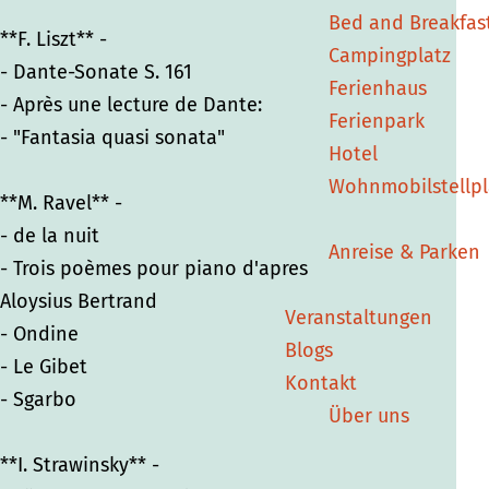
o
o
n
Bed and Breakfas
n
n
z
**F. Liszt** -
Campingplatz
z
z
e
- Dante-Sonate S. 161
Ferienhaus
e
e
r
- Après une lecture de Dante:
Ferienpark
r
r
t
- "Fantasia quasi sonata"
Hotel
t
t
L
Wohnmobilstellpl
L
L
o
**M. Ravel** -
o
o
r
- de la nuit
Anreise & Parken
r
r
e
- Trois poèmes pour piano d'apres
e
e
n
Aloysius Bertrand
Veranstaltungen
n
n
z
- Ondine
Blogs
z
z
o
- Le Gibet
Kontakt
o
o
R
- Sgarbo
Über uns
R
R
e
e
e
h
**I. Strawinsky** -