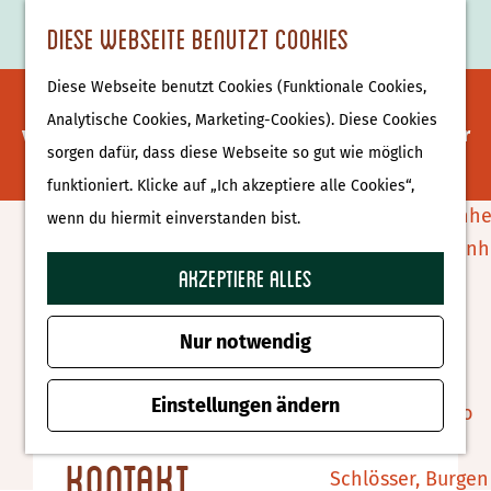
Essen & Trinken
K
F
S
Diese Webseite benutzt Cookies
S
Attraktionen &
a
a
u
M
G
u
Museen
Diese Webseite benutzt Cookies (Funktionale Cookies,
r
v
c
e
Es tut uns leid. Dieses Aktivität ist nicht mehr
e
c
Museen
Analytische Cookies, Marketing-Cookies). Diese Cookies
t
o
h
n
verfügbar. Sehen Sie sich das
aktuelle Angebot
für
h
h
sorgen dafür, dass diese Webseite so gut wie möglich
e
r
e
ü
verfügbare Optionen an.
e
e
Tierparks
funktioniert. Klicke auf „Ich akzeptiere alle Cookies“,
i
n
n
n
Affenpark Apenhe
wenn du hiermit einverstanden bist.
t
S
Klavierkonzert Lorenzo
Burgers' Zoo Arn
e
i
Akzeptiere alles
Delfinarium
Reho
n
e
Harderwijk
z
Nur notwendig
Zu Favoriten hin
Zu Favoriten hinzufügen
u
Wellness
r
Einstellungen ändern
Therme Bussloo
H
Kontakt
o
Schlösser, Burgen