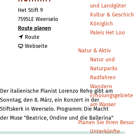
m
und Landgüter
Het Stift 9
e
Kultur & Geschich
7595LE Weerselo
p
Königlich
b
Route planen
a
Paleis Het Loo
b
i
Route
g
i
a
s
Webseite
e
Natur & Aktiv
s
b
K
Natur und
K
K
l
Naturparks
l
l
a
Radfahren
a
a
v
Wandern
v
v
i
Der italienische Pianist Lorenzo Reho gibt am
Erholungsgebiete
i
i
e
Sonntag, den 8. März, ein Konzert in der
am Wasser
e
e
r
Stiftskerk in Weerselo. Programm: Die Macht
r
r
k
der Muse "Beatrice, Ondine und die Ballerina"
Planen Sie Ihren Besu
k
k
o
Unterkünfte