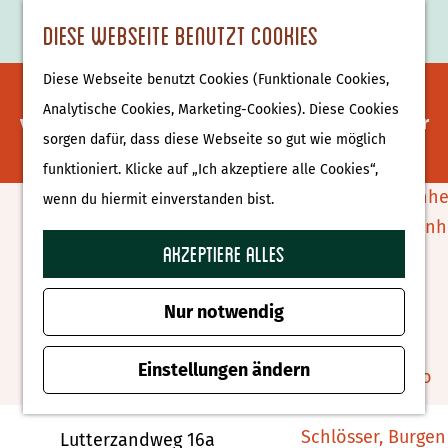
Essen & Trinken
K
F
S
Diese Webseite benutzt Cookies
S
Attraktionen &
a
a
u
M
G
u
Museen
Diese Webseite benutzt Cookies (Funktionale Cookies,
r
v
c
e
Es tut uns leid. Dieses Aktivität ist nicht mehr
e
c
Museen
Analytische Cookies, Marketing-Cookies). Diese Cookies
t
o
h
n
verfügbar. Sehen Sie sich das
aktuelle Angebot
für
h
h
sorgen dafür, dass diese Webseite so gut wie möglich
e
r
e
ü
verfügbare Optionen an.
e
e
Tierparks
funktioniert. Klicke auf „Ich akzeptiere alle Cookies“,
i
n
n
n
Affenpark Apenhe
wenn du hiermit einverstanden bist.
t
S
Osterspaziergang De Lutte
Burgers' Zoo Arn
e
i
Akzeptiere alles
Delfinarium
n
e
Harderwijk
Zu Favoriten hin
Zu Favoriten hinzufügen
z
Nur notwendig
u
Wellness
r
Einstellungen ändern
Therme Bussloo
Kontakt
H
o
Schlösser, Burgen
Lutterzandweg 16a