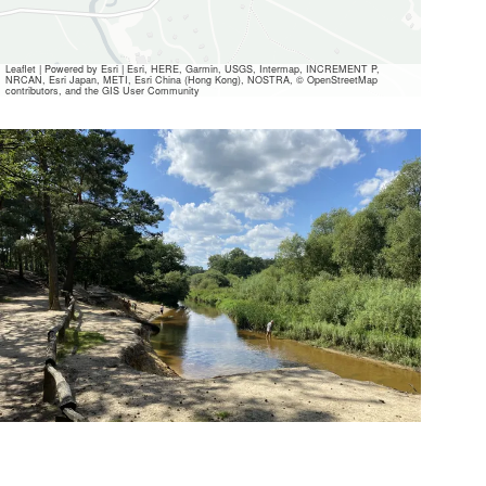
Leaflet
|
Powered by Esri | Esri, HERE, Garmin, USGS, Intermap, INCREMENT P,
NRCAN, Esri Japan, METI, Esri China (Hong Kong), NOSTRA, © OpenStreetMap
contributors, and the GIS User Community
Alle
Mediendateien
ansehen