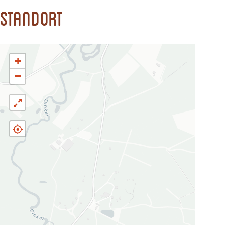
Standort
+
−