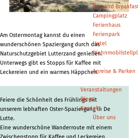
Bed and Breakfas
e
e
r
Campingplatz
r
r
g
Ferienhaus
g
g
a
Ferienpark
a
a
n
Am Ostermontag kannst du einen
Hotel
n
n
g
wunderschönen Spaziergang durch das
Wohnmobilstellpl
g
g
D
Naturschutzgebiet Lutterzand genießen.
D
D
e
Unterwegs gibt es Stopps für Kaffee mit
Anreise & Parken
e
e
L
Leckereien und ein warmes Häppchen.
L
L
u
Veranstaltungen
u
u
t
Blogs
t
t
t
Feiere die Schönheit des Frühlings mit
Kontakt
t
t
e
unserem lebhaften Oster-Spaziergang in De
Über uns
e
e
Lutte.
Eine wunderschöne Wanderroute mit einem
Zwischenstopp für Kaffee und Leckereien.