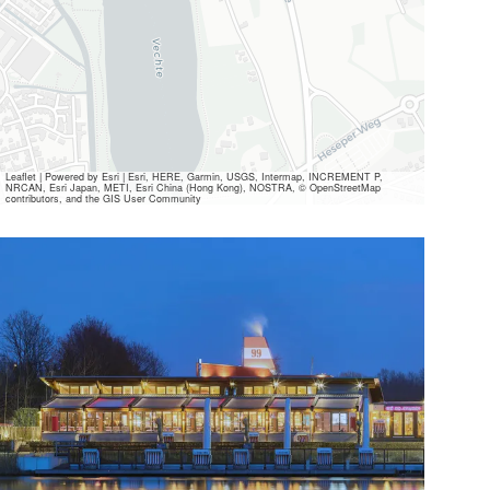
Leaflet
|
Powered by Esri | Esri, HERE, Garmin, USGS, Intermap, INCREMENT P,
NRCAN, Esri Japan, METI, Esri China (Hong Kong), NOSTRA, © OpenStreetMap
contributors, and the GIS User Community
Alle
Mediendateien
ansehen