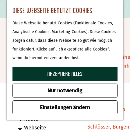
Essen & Trinken
K
F
S
Diese Webseite benutzt Cookies
S
Attraktionen &
a
a
u
M
G
u
Museen
Diese Webseite benutzt Cookies (Funktionale Cookies,
r
v
c
e
e
Jazz we can
c
Museen
Analytische Cookies, Marketing-Cookies). Diese Cookies
t
o
h
n
h
h
sorgen dafür, dass diese Webseite so gut wie möglich
e
r
e
ü
e
e
Tierparks
Zu Favoriten hin
funktioniert. Klicke auf „Ich akzeptiere alle Cookies“,
Zu Favoriten hinzufügen
i
n
n
n
Affenpark Apenhe
wenn du hiermit einverstanden bist.
t
S
Burgers' Zoo Arn
e
i
Akzeptiere alles
Delfinarium
Kontakt
n
e
Harderwijk
z
Nur notwendig
Heseper Weg 40
u
Wellness
Nordhorn (Duitsland)
r
Einstellungen ändern
Therme Bussloo
b
Route planen
H
b
i
Route
o
Schlösser, Burgen
i
a
s
Webseite